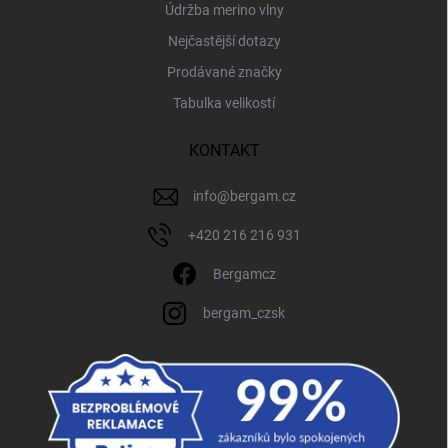
Údržba merino vlny
Nejčastější dotazy
Prodávané značky
Tabulka velikostí
KONTAKT
info
@
bergam.cz
+420 216 216 931
Bergamcz
bergam_czsk