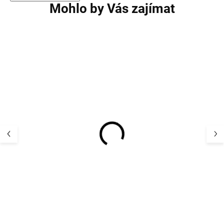
Mohlo by Vás zajímat
VÝPRODEJ
Kojící merino triko s
Dámské merino t
dlouhým rukávem
rolákem dlouhý
petrolejové SAFA
vínové ASTRID
1 507 Kč
1 146 K