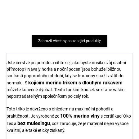
gumičky JOHANNE
SAFA
černé SAFA
403 Kč
403 Kč
Zobrazit všechny související produkty
Jste čerstvě po porodu a cítíte se, jako byste nosila svůj osobní
přímotop? Návaly horka a noční pocení jsou bohužel běžnou
součástí poporodního období, kdy se hormony snaží vrátit do
kojicím merino trikem s dlouhým rukávem
normálu. S
můžete konečně dýchat. Tento funkční kousek se stane vaším
nepostradatelným společníkem po celý rok.
Toto triko je navrženo s ohledem na maximální pohodlí a
100% merino vlny
praktičnost. Je vyrobené ze
s certifikací Öko
bez mulesingu
Tex a
, což zaručuje, že je materiál nejen vysoce
kvalitní, ale také eticky získaný.