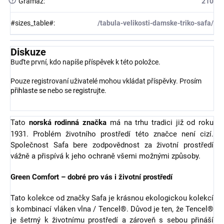
?
Gramáž
:
210
#sizes_table#
:
/tabula-velikosti-damske-triko-safa/
Diskuze
Buďte první, kdo napíše příspěvek k této položce.
Pouze registrovaní uživatelé mohou vkládat příspěvky. Prosím
přihlaste se
nebo se
registrujte
.
Tato
norská rodinná značka
má na trhu tradici již od roku
1931. Problém životního prostředí této značce není cizí.
Společnost Safa bere zodpovědnost za životní prostředí
vážně a přispívá k jeho ochraně všemi možnými způsoby.
Green Comfort – dobré pro vás i životní prostředí
Tato kolekce od značky Safa je krásnou ekologickou kolekcí
s kombinací vláken vlna / Tencel®. Důvod je ten, že Tencel®
je šetrný k životnímu prostředí a zároveň s sebou přináší