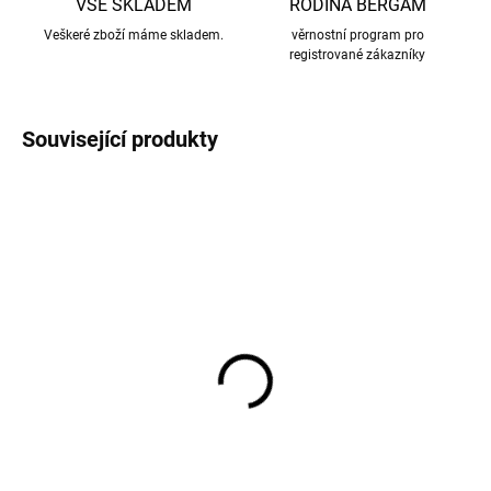
VŠE SKLADEM
RODINA BERGAM
Veškeré zboží máme skladem.
věrnostní program pro
registrované zákazníky
Související produkty
2 páry dámské merino
2 páry dámské merino
ponožky tenké bez
ponožky tenké bez
gumičky JOHANNE šedé