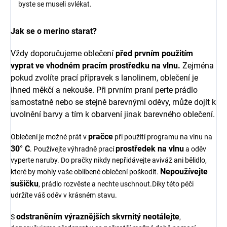
byste se museli svlékat.
Jak se o merino starat?
Vždy doporučujeme oblečení
před prvním použitím
vyprat ve vhodném pracím prostředku na vlnu.
Zejména
pokud zvolíte prací přípravek s l
anolinem, oblečení je
ihned měkčí a nekouše.
Při prvním praní perte prádlo
samostatně nebo se stejně barevnými oděvy, může dojít k
uvolnění barvy a tím k obarvení jinak barevného oblečení.
pračce
Oblečení je možné prát v
při použití programu na vlnu na
30° C
prostředek na vlnu
. Používejte výhradně prací
a oděv
vyperte naruby. Do pračky nikdy nepřidávejte aviváž ani bělidlo,
Nepoužívejte
které by mohly vaše oblíbené oblečení poškodit.
sušičku
, prádlo rozvěste a nechte uschnout.Díky této péči
udržíte váš oděv v krásném stavu.
odstraněním výraznějších skvrnitý neotálejte
S
,