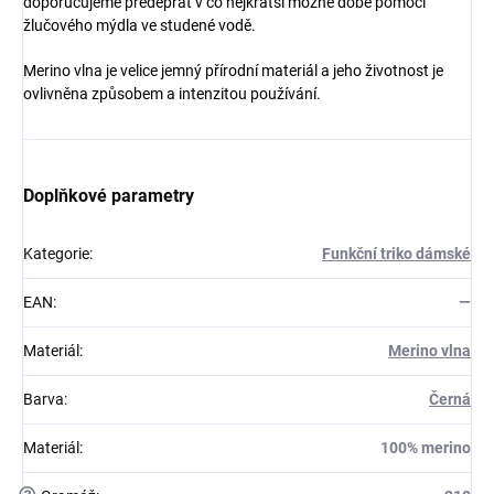
doporučujeme předeprat v co nejkratší možné době pomocí
žlučového mýdla ve studené vodě.
Merino vlna je velice jemný přírodní materiál a jeho životnost je
ovlivněna způsobem a intenzitou používání.
Doplňkové parametry
Kategorie
:
Funkční triko dámské
EAN
:
—
Materiál
:
Merino vlna
Barva
:
Černá
Materiál
:
100% merino