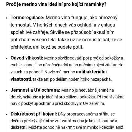
Proč je merino vlna ideální pro kojící maminky?
Termoregulace:
Merino vlna funguje jako přirozený
termostat. V horkých dnech vás ochladí a v chladu
spolehlivě zahřeje. Skvěle se přizpůsobí aktuálním
potřebám vašeho těla, takže už se nemusíte bát, že se
přehřejete, ani když se budete potit.
Odvod vlhkosti:
Merino skvěle odvádí pot pryč od pokožky a
rychle schne. I po náročném dni nebo nočním kojení zůstanete
antibakteriální
v suchu a pohodlí. Navíc má merino
vlastnosti
, takže ani po delším nošení triko nezapáchá.
Jemnost a UV ochrana:
Merino je hedvábně jemné na
dotek, nekouše a je ideální pro citlivou pokožku. Přírodní vlákna
navíc poskytují ochranu před škodlivým UV zářením.
Diskrétnost při kojení:
Díky propracovanému střihu se
dvěma překrývajícími se vrstvami merina je kojení snadné a
diskrétní. Můžete pohodlně nakrmit své miminko kdekoliv, aniž