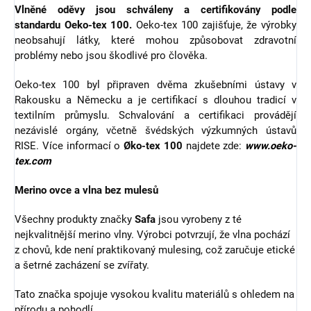
Vlněné oděvy jsou schváleny a certifikovány podle
standardu Oeko-tex 100.
Oeko-tex 100 zajišťuje, že výrobky
neobsahují látky, které mohou způsobovat zdravotní
problémy nebo jsou škodlivé pro člověka.
Oeko-tex 100 byl připraven dvěma zkušebními ústavy v
Rakousku a Německu a je certifikací s dlouhou tradicí v
textilním průmyslu. Schvalování a certifikaci provádějí
nezávislé orgány, včetně švédských výzkumných ústavů
RISE. Více informací o
Øko-tex 100
najdete zde:
www.oeko-
tex.com
Merino ovce a vlna bez mulesů
Všechny produkty značky
Safa
jsou vyrobeny z té
nejkvalitnější merino vlny. Výrobci potvrzují, že vlna pochází
z chovů, kde není praktikovaný mulesing, což zaručuje etické
a šetrné zacházení se zvířaty.
Tato značka spojuje vysokou kvalitu materiálů s ohledem na
přírodu a pohodlí.