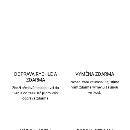
značky SAFA, která má 90letou tradici.
Certifikace Öko Tex.
DETAILNÍ INFORMACE
ZEPTAT SE
HLÍDAT
DOPRAVA RYCHLE A
VÝMĚNA ZDARMA
ZDARMA
Nesedí vám velikost? Zajistíme
vám zdarma výměnu za jinou
Zboží předáváme dopravci do
velikost.
24h a od 2000 Kč je pro Vás
doprava zdarma