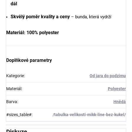
dál
Skvělý poměr kvality a ceny
– bunda, která vydrží
Materiál: 100% polyester
Doplňkové parametry
Kategorie
:
Od jara do podzimu
Materiál
:
Polyester
Barva
:
Hnědá
#sizes_table#
:
/tabulka-velikosti-mikk-line-bez-kukel/
Diskuze