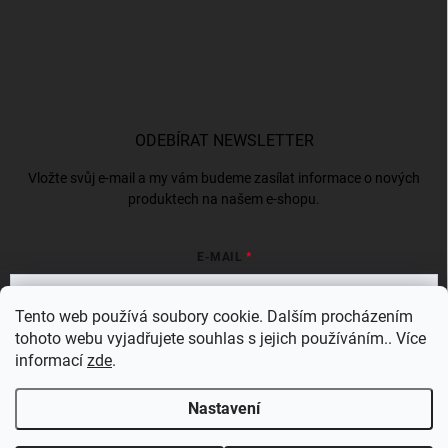
ODEBÍRAT NEWSLETTER
Vložte svůj e-mail a my vám budeme zasílat informace o nových
produktech na našem e-shopu.
E-MAIL
Tento web používá soubory cookie. Dalším procházením
tohoto webu vyjadřujete souhlas s jejich používáním.. Více
Vložením e-mailu souhlasíte s
podmínkami ochrany osobních údajů
informací
zde
.
Přihlásit se
Nastavení