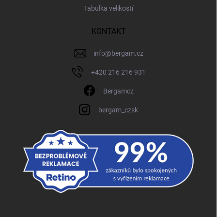
Tabulka velikostí
KONTAKT
info
@
bergam.cz
+420 216 216 931
Bergamcz
bergam_czsk