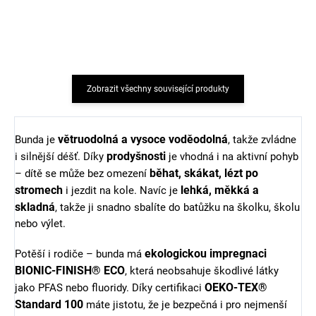
rukávem modrý melír
MINYMO
600 Kč
541 Kč
od
Zobrazit všechny související produkty
větruodolná a vysoce voděodolná
Bunda je
, takže zvládne
prodyšnosti
i silnější déšť. Díky
je vhodná i na aktivní pohyb
běhat, skákat, lézt po
– dítě se může bez omezení
stromech
lehká, měkká a
i jezdit na kole. Navíc je
skladná
, takže ji snadno sbalíte do batůžku na školku, školu
nebo výlet.
ekologickou impregnaci
Potěší i rodiče – bunda má
BIONIC-FINISH® ECO
, která neobsahuje škodlivé látky
OEKO-TEX®
jako PFAS nebo fluoridy. Díky certifikaci
Standard 100
máte jistotu, že je bezpečná i pro nejmenší