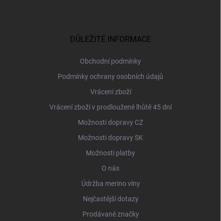
Z
á
p
a
DŮLEŽITÉ INFORMACE
t
í
Obchodní podmínky
Podmínky ochrany osobních údajů
Vrácení zboží
Vrácení zboží v prodloužené lhůtě 45 dní
Možnosti dopravy CZ
Možnosti dopravy SK
Možnosti platby
O nás
Údržba merino vlny
Nejčastější dotazy
Prodávané značky