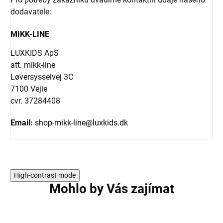
dodavatele:
MIKK-LINE
LUXKIDS ApS
att. mikk-line
Løversysselvej 3C
7100 Vejle
cvr. 37284408
Email:
shop-mikk-line@luxkids.dk
High-contrast mode
Mohlo by Vás zajímat