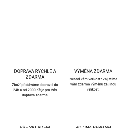
Snadná údržba, odolnost vůči špíně
Bez obsahu niklu
DETAILNÍ INFORMACE
ZEPTAT SE
HLÍDAT
DOPRAVA RYCHLE A
VÝMĚNA ZDARMA
ZDARMA
Nesedí vám velikost? Zajistíme
vám zdarma výměnu za jinou
Zboží předáváme dopravci do
velikost.
24h a od 2000 Kč je pro Vás
doprava zdarma
VŠE SKLADEM
RODINA BERGAM