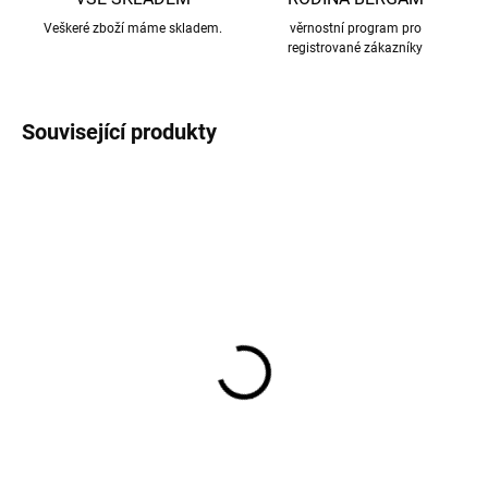
Veškeré zboží máme skladem.
věrnostní program pro
registrované zákazníky
Související produkty
Dětské body z merino
Dětské body s dlouhým
vlny, bavlny a hedvábí
rukávem z bambusu
Cosilana s dlouhým
modré Dark Navy