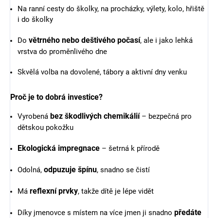
Na ranní cesty do školky, na procházky, výlety, kolo, hřiště
i do školky
větrného nebo deštivého počasí
Do
, ale i jako lehká
vrstva do proměnlivého dne
Skvělá volba na dovolené, tábory a aktivní dny venku
Proč je to dobrá investice?
bez škodlivých chemikálií
Vyrobená
– bezpečná pro
dětskou pokožku
Ekologická impregnace
– šetrná k přírodě
odpuzuje špínu
Odolná,
, snadno se čistí
reflexní prvky
Má
, takže dítě je lépe vidět
předáte
Díky jmenovce s místem na více jmen ji snadno