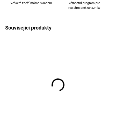
Veškeré zboží máme skladem.
věrnostní program pro
registrované zákazníky
Související produkty
VÝPRODEJ
Merino kukla dětská s
Merino ponožky pro
bambulkami Melange
miminko krémové
Denver Mikk Line
FLUFFY od značky SAFA