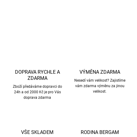
DETAILNÍ INFORMACE
ZEPTAT SE
HLÍDAT
DOPRAVA RYCHLE A
VÝMĚNA ZDARMA
ZDARMA
Nesedí vám velikost? Zajistíme
vám zdarma výměnu za jinou
Zboží předáváme dopravci do
velikost.
24h a od 2000 Kč je pro Vás
doprava zdarma
VŠE SKLADEM
RODINA BERGAM