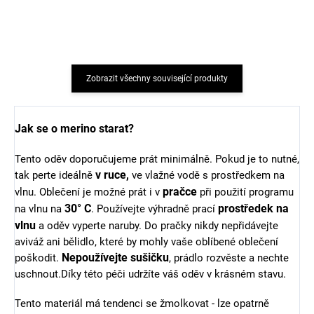
847 Kč
203 Kč
od
Zobrazit všechny související produkty
Jak se o merino starat?
Tento oděv doporučujeme prát minimálně. Pokud je to nutné,
v ruce,
tak perte ideálně
ve vlažné vodě s prostředkem na
pračce
vlnu. Oblečení je možné prát i v
při použití programu
30° C
prostředek na
na vlnu na
. Používejte výhradně prací
vlnu
a oděv vyperte naruby. Do pračky nikdy nepřidávejte
aviváž ani bělidlo, které by mohly vaše oblíbené oblečení
Nepoužívejte sušičku
poškodit.
, prádlo rozvěste a nechte
uschnout.Díky této péči udržíte váš oděv v krásném stavu.
Tento materiál má tendenci se žmolkovat - lze opatrně