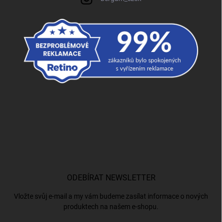
ODEBÍRAT NEWSLETTER
Vložte svůj e-mail a my vám budeme zasílat informace o nových
produktech na našem e-shopu.