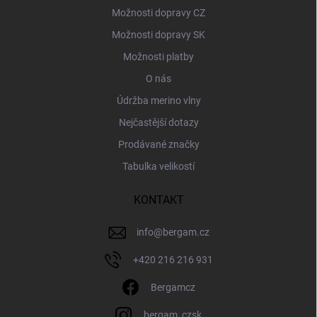
Možnosti dopravy CZ
Možnosti dopravy SK
Možnosti platby
O nás
Údržba merino vlny
Nejčastější dotazy
Prodávané značky
Tabulka velikostí
KONTAKT
info
@
bergam.cz
+420 216 216 931
Bergamcz
bergam_czsk