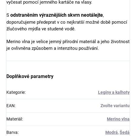
vyčesat pomocí jemného kartáče na vlasy.
odstraněním výraznějších skvrn
neotálejte
S
,
doporučujeme předeprat v co nejkratší možné době pomocí
žlučového mýdla ve studené vodě.
Merino vlna je velice jemný přírodní materiál a jeho životnost
je ovlivněna způsobem a intenzitou používání.
Doplňkové parametry
Kategorie
:
Legíny a kalhoty
EAN
:
Zvolte variantu
Materiál
:
Merino vlna
Barva
:
Modrá
,
Šedá