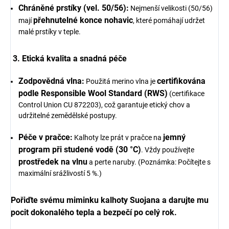
Chráněné prstíky (vel. 50/56):
Nejmenší velikosti (50/56)
přehnutelné konce nohavic
mají
, které pomáhají udržet
malé prstíky v teple.
3. Etická kvalita a snadná péče
Zodpovědná vlna:
certifikována
Použitá merino vlna je
podle Responsible Wool Standard (RWS)
(certifikace
Control Union CU 872203), což garantuje etický chov a
udržitelné zemědělské postupy.
Péče v pračce:
jemný
Kalhoty lze prát v pračce na
program při studené vodě (30 °C)
. Vždy používejte
prostředek na vlnu
a perte naruby. (Poznámka: Počítejte s
maximální srážlivostí 5 %.)
Pořiďte svému miminku kalhoty Suojana a darujte mu
pocit dokonalého tepla a bezpečí po celý rok.