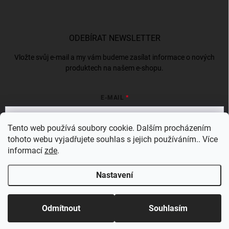
ODEBÍRAT NEWSLETTER
Vložte svůj e-mail a my vám budeme zasílat informace o nových
produktech na našem e-shopu.
E-MAIL
Tento web používá soubory cookie. Dalším procházením
tohoto webu vyjadřujete souhlas s jejich používáním.. Více
Vložením e-mailu souhlasíte s
podmínkami ochrany osobních údajů
informací
zde
.
Přihlásit se
Nastavení
Copyright 2026
Bergam
. Všechna práva vyhrazena.
Odmítnout
Souhlasím
Vytvořil Shoptet Premium