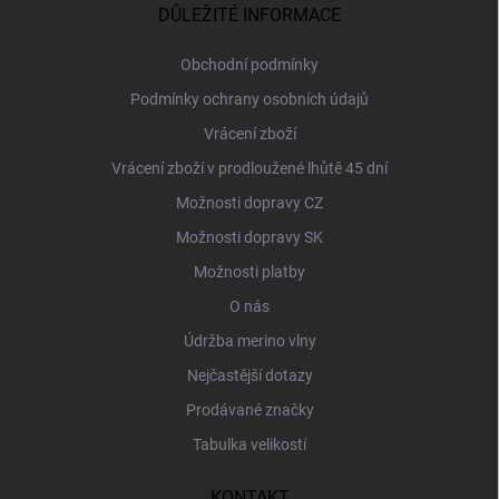
a
DŮLEŽITÉ INFORMACE
t
í
Obchodní podmínky
Podmínky ochrany osobních údajů
Vrácení zboží
Vrácení zboží v prodloužené lhůtě 45 dní
Možnosti dopravy CZ
Možnosti dopravy SK
Možnosti platby
O nás
Údržba merino vlny
Nejčastější dotazy
Prodávané značky
Tabulka velikostí
KONTAKT