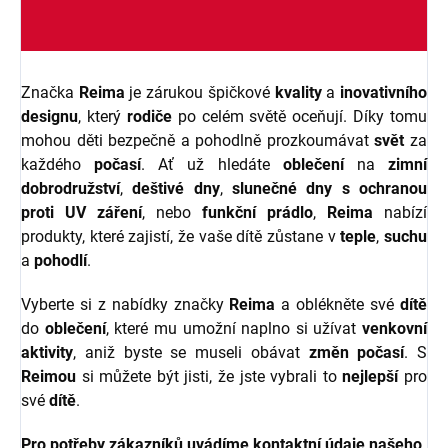
Značka
Reima
je zárukou špičkové
kvality
a
inovativního
designu
, který
rodiče
po celém světě oceňují. Díky tomu
mohou děti bezpečně a pohodlně prozkoumávat
svět
za
každého
počasí
. Ať už hledáte
oblečení
na
zimní
dobrodružství
,
deštivé dny
,
slunečné dny s ochranou
proti UV záření
, nebo
funkční prádlo
,
Reima
nabízí
produkty, které zajistí, že vaše dítě zůstane v
teple
,
suchu
a
pohodlí
.
Vyberte si z nabídky značky
Reima
a oblékněte své
dítě
do
oblečení
, které mu umožní naplno si užívat
venkovní
aktivity
, aniž byste se museli obávat
změn počasí
. S
Reimou
si můžete být jisti, že jste vybrali to
nejlepší
pro
své
dítě
.
Pro potřeby zákazníků uvádíme kontaktní údaje našeho