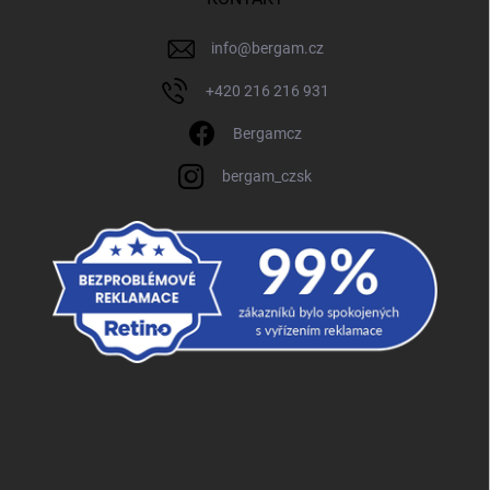
info
@
bergam.cz
+420 216 216 931
Bergamcz
bergam_czsk