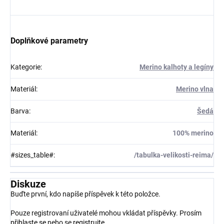
Doplňkové parametry
Kategorie
:
Merino kalhoty a legíny
Materiál
:
Merino vlna
Barva
:
Šedá
Materiál
:
100% merino
#sizes_table#
:
/tabulka-velikosti-reima/
Diskuze
Buďte první, kdo napíše příspěvek k této položce.
Pouze registrovaní uživatelé mohou vkládat příspěvky. Prosím
přihlaste se
nebo se
registrujte
.