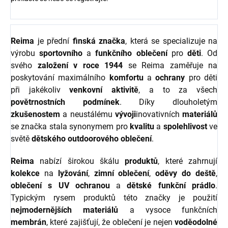
Reima
je přední
finská značka
, která se specializuje na
výrobu
sportovního
a
funkčního oblečení
pro
děti
. Od
svého
založení v roce 1944
se Reima zaměřuje na
poskytování maximálního
komfortu
a
ochrany
pro děti
při jakékoliv
venkovní aktivitě
, a to za všech
povětrnostních podmínek
. Díky dlouholetým
zkušenostem
a neustálému
vývoji
inovativních
materiálů
se značka stala synonymem pro
kvalitu
a
spolehlivost
ve
světě
dětského outdoorového oblečení
.
Reima
nabízí širokou škálu
produktů
, které zahrnují
kolekce
na
lyžování
,
zimní oblečení
,
oděvy do deště
,
oblečení s UV ochranou
a
dětské funkční prádlo
.
Typickým rysem produktů této značky je použití
nejmodernějších materiálů
a vysoce funkčních
membrán
, které zajišťují, že oblečení je nejen
voděodolné