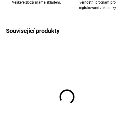
Veškeré zboží máme skladem.
věrnostní program pro
registrované zákazníky
Související produkty
AKCE
Merino body dětské
Merino body dětské
dlouhý rukáv Reima Utu -
dlouhý rukáv Reima Utu -
šedé Melange grey
růžové Pale rose