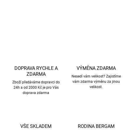
na vlnu.
DETAILNÍ INFORMACE
ZEPTAT SE
HLÍDAT
DOPRAVA RYCHLE A
VÝMĚNA ZDARMA
ZDARMA
Nesedí vám velikost? Zajistíme
vám zdarma výměnu za jinou
Zboží předáváme dopravci do
velikost.
24h a od 2000 Kč je pro Vás
doprava zdarma
VŠE SKLADEM
RODINA BERGAM