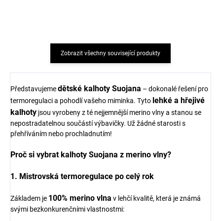
761 Kč
761 Kč
Zobrazit všechny související produkty
dětské kalhoty Suojana
Představujeme
– dokonalé řešení pro
lehké a hřejivé
termoregulaci a pohodlí vašeho miminka. Tyto
kalhoty
jsou vyrobeny z té nejjemnější merino vlny a stanou se
nepostradatelnou součástí výbavičky. Už žádné starosti s
přehříváním nebo prochladnutím!
Proč si vybrat kalhoty Suojana z merino vlny?
1. Mistrovská termoregulace po celý rok
100% merino vlna
Základem je
v lehčí kvalitě, která je známá
svými bezkonkurenčními vlastnostmi: