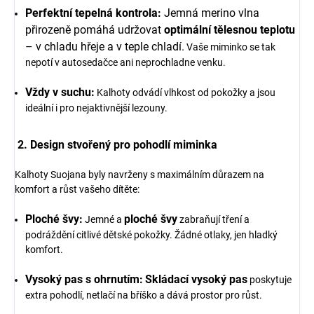
Perfektní tepelná kontrola:
Jemná merino vlna
přirozeně pomáhá udržovat
optimální tělesnou teplotu
– v chladu hřeje a v teple chladí.
Vaše miminko se tak
nepotí v autosedačce ani neprochladne venku.
Vždy v suchu:
Kalhoty odvádí vlhkost od pokožky a jsou
ideální i pro nejaktivnější lezouny.
2. Design stvořený pro pohodlí miminka
Kalhoty Suojana byly navrženy s maximálním důrazem na
komfort a růst vašeho dítěte:
Ploché švy:
ploché švy
Jemné a
zabraňují tření a
podráždění citlivé dětské pokožky. Žádné otlaky, jen hladký
komfort.
Vysoký pas s ohrnutím:
Skládací vysoký pas
poskytuje
extra pohodlí, netlačí na bříško a dává prostor pro růst.