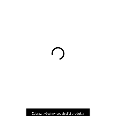
Dětské merino capáčky
Merino kukla dětská
Melange Offwhite Mikk-
béžová Melange
Line
Offwhite Mikk Line
545 Kč
847 Kč
Zobrazit všechny související produkty