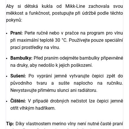
Aby si dětská kukla od Mikk-Line zachovala svou
měkkost a funkčnost, postupujte při údržbě podle těchto
pokynů:
Praní:
Perte ručně nebo v pračce na program pro vlnu
při maximální teplotě 30 °C. Používejte pouze speciální
prací prostředky na vlnu.
Bambulky:
Před praním odejměte bambulky připevněné
na druky, aby nedošlo k jejich poškození.
Sušení:
Po vyprání jemně vytvarujte čepici zpět do
původního tvaru a sušte naplocho na ručníku.
Nevystavujte přímému slunci ani radiátoru.
Čištění:
V případě drobných nečistot lze čepici jemně
otřít vlhkým hadříkem.
Tip:
Díky vlastnostem merino vlny není nutné časté praní