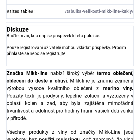
#sizes_table#
:
/tabulka-velikosti-mikk-line-kukly/
Diskuze
Buďte první, kdo napíše příspěvek k této položce.
Pouze registrovaní uživatelé mohou vkládat příspěvky. Prosím
přihlaste se
nebo se
registrujte
.
Značka Mikk-line
nabízí široký výběr
termo oblečení,
oblečení do deště a obuvi
. Mikk-line je známá zejména
výrobou vysoce kvalitního oblečení z
merino vlny.
Použitý textil je prodyšný, tepelně izolační a vyztužený v
oblasti kolen a zad, aby byla zajištěna mimořádná
trvanlivost a odolnost pro hodiny hraní vašich dětí venku
v přírodě.
Všechny produkty z vlny od značky Mikk-Line jsou
vyrobeny
bez použití mulesingu
, což znamená, že vlna