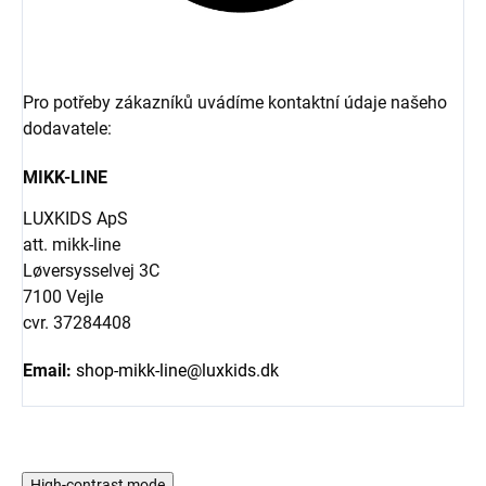
Pro potřeby zákazníků uvádíme kontaktní údaje našeho
dodavatele:
MIKK-LINE
LUXKIDS ApS
att. mikk-line
Løversysselvej 3C
7100 Vejle
cvr. 37284408
Email:
shop-mikk-line@luxkids.dk
High-contrast mode