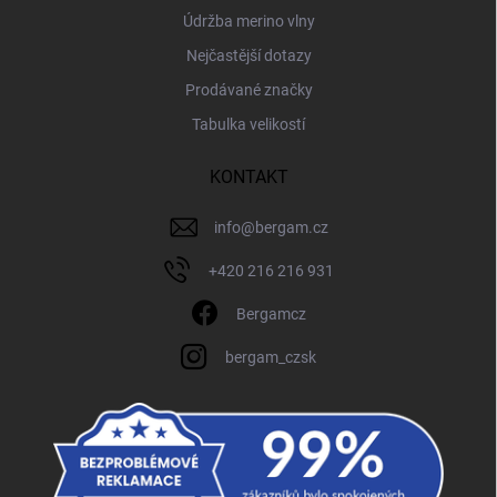
Údržba merino vlny
Nejčastější dotazy
Prodávané značky
Tabulka velikostí
KONTAKT
info
@
bergam.cz
+420 216 216 931
Bergamcz
bergam_czsk