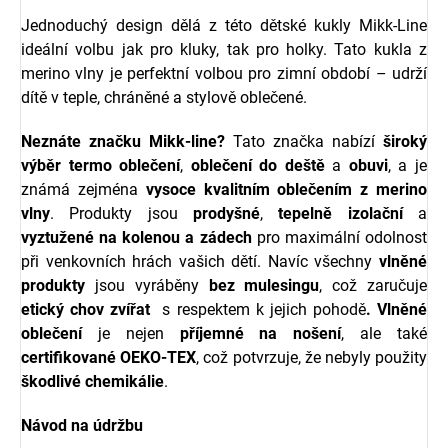
Jednoduchý design dělá z této dětské kukly Mikk-Line
ideální volbu jak pro kluky, tak pro holky. Tato kukla z
merino vlny je perfektní volbou pro zimní období – udrží
dítě v teple, chráněné a stylově oblečené.
Neznáte značku
Mikk-line
?
Tato značka nabízí
široký
výběr termo oblečení
,
oblečení do deště
a
obuvi
, a je
známá zejména
vysoce kvalitním oblečením z merino
vlny
. Produkty jsou
prodyšné
,
tepelně izolační
a
vyztužené na kolenou a zádech
pro maximální odolnost
při venkovních hrách vašich dětí. Navíc všechny
vlněné
produkty
jsou vyráběny
bez mulesingu
, což zaručuje
etický chov zvířat
s respektem k jejich pohodě
.
Vlněné
oblečení
je nejen
příjemné na nošení
, ale také
certifikované OEKO-TEX
, což potvrzuje, že nebyly použity
škodlivé chemikálie
.
Návod na údržbu