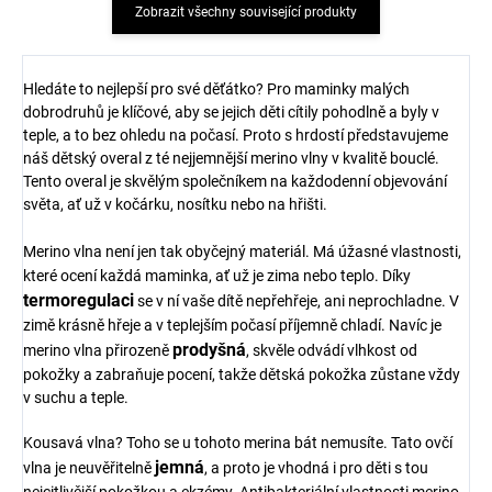
Zobrazit všechny související produkty
Hledáte to nejlepší pro své děťátko? Pro maminky malých
dobrodruhů je klíčové, aby se jejich děti cítily pohodlně a byly v
teple, a to bez ohledu na počasí. Proto s hrdostí představujeme
náš dětský overal z té nejjemnější merino vlny v kvalitě bouclé.
Tento overal je skvělým společníkem na každodenní objevování
světa, ať už v kočárku, nosítku nebo na hřišti.
Merino vlna není jen tak obyčejný materiál. Má úžasné vlastnosti,
které ocení každá maminka, ať už je zima nebo teplo. Díky
termoregulaci
se v ní vaše dítě nepřehřeje, ani neprochladne. V
zimě krásně hřeje a v teplejším počasí příjemně chladí. Navíc je
prodyšná
merino vlna přirozeně
, skvěle odvádí vlhkost od
pokožky a zabraňuje pocení, takže dětská pokožka zůstane vždy
v suchu a teple.
Kousavá vlna? Toho se u tohoto merina bát nemusíte. Tato ovčí
jemná
vlna je neuvěřitelně
, a proto je vhodná i pro děti s tou