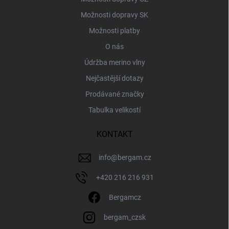
Možnosti dopravy SK
Možnosti platby
O nás
Údržba merino vlny
Nejčastější dotazy
Prodávané značky
Tabulka velikostí
KONTAKT
info
@
bergam.cz
+420 216 216 931
Bergamcz
bergam_czsk