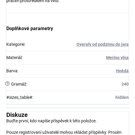
pracím prostředkem na vlnu.
Doplňkové parametry
Kategorie
:
Overaly od podzimu do jara
Materiál
:
Merino vlna
Barva
:
Hnědá
?
Gramáž
:
240
#sizes_table#
:
hidden
Diskuze
Buďte první, kdo napíše příspěvek k této položce.
Pouze registrovaní uživatelé mohou vkládat příspěvky. Prosím