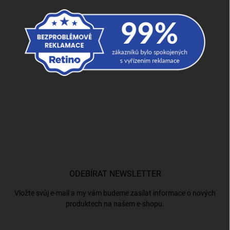
ODEBÍRAT NEWSLETTER
Vložte svůj e-mail a my vám budeme zasílat informace o nových
produktech na našem e-shopu.