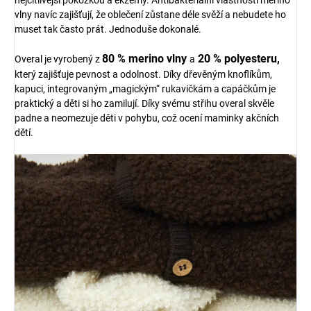
nejcitlivější pokožkou a ekzémy. Antibakteriální vlastnosti merino
vlny navíc zajišťují, že oblečení zůstane déle svěží a nebudete ho
muset tak často prát. Jednoduše dokonalé.
80 % merino vlny
20 % polyesteru,
Overal je vyrobený z
a
který zajišťuje pevnost a odolnost. Díky dřevěným knoflíkům,
kapuci, integrovaným „magickým“ rukavičkám a capáčkům je
praktický a děti si ho zamilují. Díky svému střihu overal skvěle
padne a neomezuje děti v pohybu, což ocení maminky akčních
dětí.