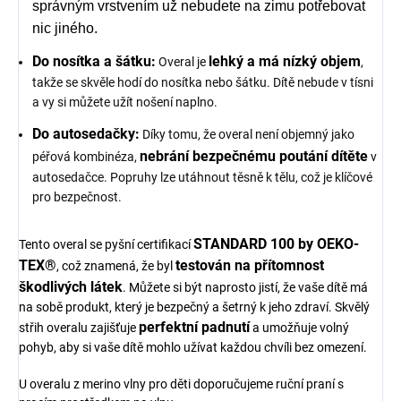
správným vrstvením už nebudete na zimu potřebovat
nic jiného.
Do nosítka a šátku:
lehký a má nízký objem
Overal je
,
takže se skvěle hodí do nosítka nebo šátku. Dítě nebude v tísni
a vy si můžete užít nošení naplno.
Do autosedačky:
Díky tomu, že overal není objemný jako
nebrání bezpečnému poutání dítěte
péřová kombinéza,
v
autosedačce. Popruhy lze utáhnout těsně k tělu, což je klíčové
pro bezpečnost.
STANDARD 100 by OEKO-
Tento overal se pyšní certifikací
TEX®
testován na přítomnost
, což znamená, že byl
škodlivých látek
. Můžete si být naprosto jistí, že vaše dítě má
na sobě produkt, který je bezpečný a šetrný k jeho zdraví. Skvělý
perfektní padnutí
střih overalu zajišťuje
a umožňuje volný
pohyb, aby si vaše dítě mohlo užívat každou chvíli bez omezení.
U overalu z merino vlny pro děti doporučujeme ruční praní s