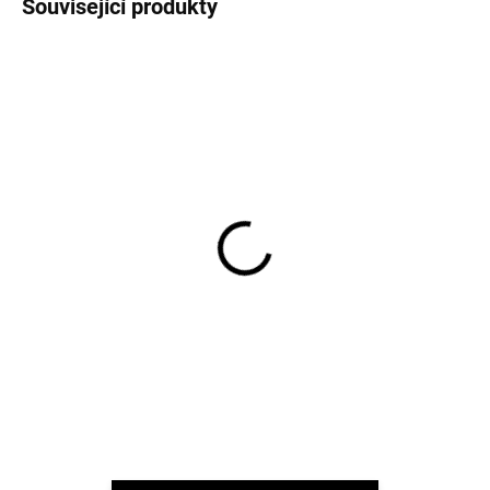
Související produkty
Merino body dětské bez
Merino body dětské
rukávu hnědé nature
dlouhý rukáv hnědé
melange Smallstuff
nature melange
Smallstuff
726 Kč
726 Kč