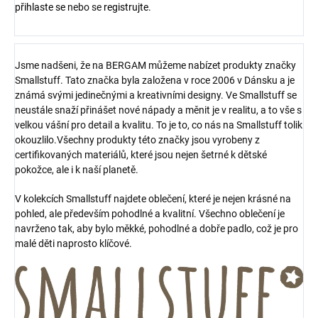
přihlaste se
nebo se
registrujte
.
Jsme nadšeni, že na BERGAM můžeme nabízet produkty značky
Smallstuff. Tato značka byla založena v roce 2006 v Dánsku a je
známá svými jedinečnými a kreativními designy. Ve Smallstuff se
neustále snaží přinášet nové nápady a měnit je v realitu, a to vše s
velkou vášní pro detail a kvalitu. To je to, co nás na Smallstuff tolik
okouzlilo.Všechny produkty této značky jsou vyrobeny z
certifikovaných materiálů, které jsou nejen šetrné k dětské
pokožce, ale i k naší planetě.
V kolekcích Smallstuff najdete oblečení, které je nejen krásné na
pohled, ale především pohodlné a kvalitní. Všechno oblečení je
navrženo tak, aby bylo měkké, pohodlné a dobře padlo, což je pro
malé děti naprosto klíčové.