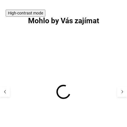
High-contrast mode
Mohlo by Vás zajímat
Dětský UV klobouk
Dětské body z 
flapper plátno UV50+
vlny, bavlny a h
barva bílá STERNTALER
Cosilana s dlou