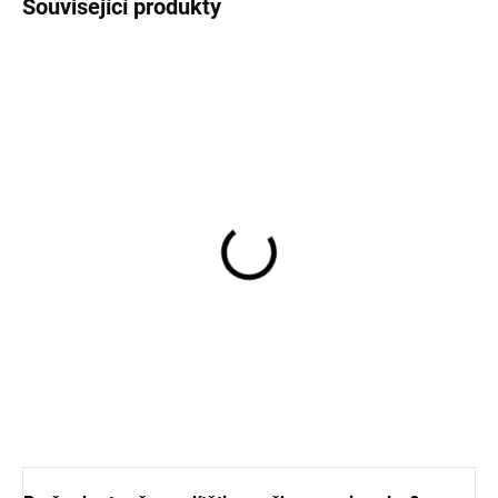
Související produkty
Bavlněné punčocháče s
květinovými motivy
modré SAFA
350 Kč