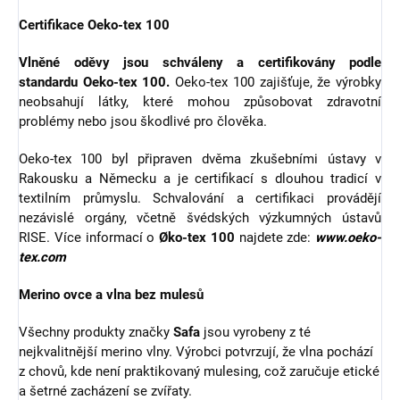
Certifikace Oeko-tex 100
Vlněné oděvy jsou schváleny a certifikovány podle
standardu Oeko-tex 100.
Oeko-tex 100 zajišťuje, že výrobky
neobsahují látky, které mohou způsobovat zdravotní
problémy nebo jsou škodlivé pro člověka.
Oeko-tex 100 byl připraven dvěma zkušebními ústavy v
Rakousku a Německu a je certifikací s dlouhou tradicí v
textilním průmyslu. Schvalování a certifikaci provádějí
nezávislé orgány, včetně švédských výzkumných ústavů
RISE. Více informací o
Øko-tex 100
najdete zde:
www.oeko-
tex.com
Merino ovce a vlna bez mulesů
Všechny produkty značky
Safa
jsou vyrobeny z té
nejkvalitnější merino vlny. Výrobci potvrzují, že vlna pochází
z chovů, kde není praktikovaný mulesing, což zaručuje etické
a šetrné zacházení se zvířaty.