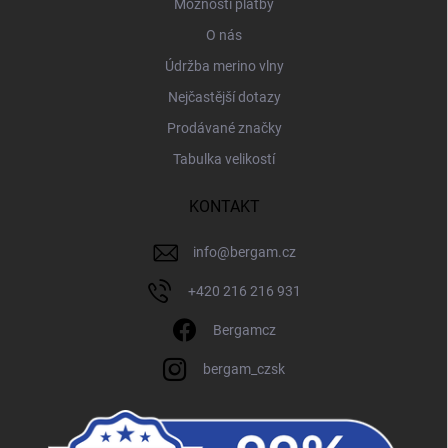
Možnosti platby
O nás
Údržba merino vlny
Nejčastější dotazy
Prodávané značky
Tabulka velikostí
KONTAKT
info
@
bergam.cz
+420 216 216 931
Bergamcz
bergam_czsk