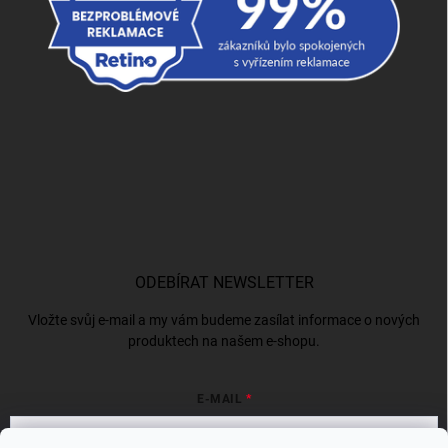
ODEBÍRAT NEWSLETTER
Vložte svůj e-mail a my vám budeme zasílat informace o nových
produktech na našem e-shopu.
E-MAIL