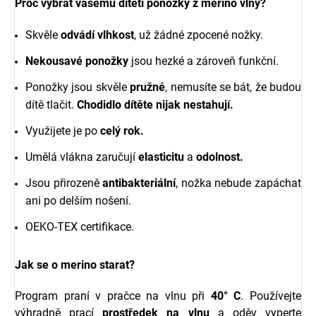
Proč vybrat vašemu dítěti ponožky z merino vlny?
Skvěle
odvádí vlhkost
, už žádné zpocené nožky.
Nekousavé ponožky
jsou hezké a zároveň funkční.
Ponožky jsou skvěle
pružné
, nemusíte se bát, že budou
dítě tlačit.
Chodidlo dítěte nijak nestahují.
Využijete je po
celý rok.
Umělá vlákna zaručují
elasticitu
a
odolnost.
Jsou přirozeně
antibakteriální
, nožka nebude zapáchat
ani po delším nošení.
OEKO-TEX certifikace.
Jak se o merino starat?
Program praní v pračce na vlnu při
40° C
. Používejte
výhradně prací
prostředek na vlnu
a oděv vyperte