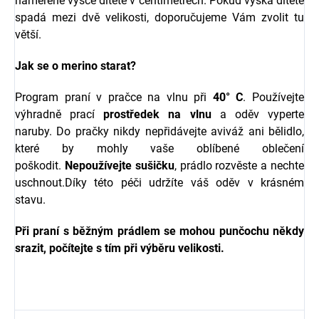
naměřené výšce dítěte v centimetrech. Pokud výška dítěte
spadá mezi dvě velikosti, doporučujeme Vám zvolit tu
větší.
Jak se o merino starat?
Program praní v pračce na vlnu při
40° C
. Používejte
výhradně prací
prostředek na vlnu
a oděv vyperte
naruby. Do pračky nikdy nepřidávejte aviváž ani bělidlo,
které by mohly vaše oblíbené oblečení
poškodit.
Nepoužívejte sušičku
, prádlo rozvěste a nechte
uschnout.Díky této péči udržíte váš oděv v krásném
stavu.
Při praní s běžným prádlem se mohou punčochu někdy
srazit, počítejte s tím při výběru velikosti.