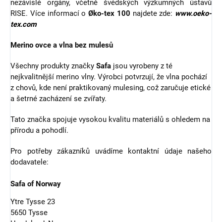
nezávislé orgány, včetně švédských výzkumných ústavů
RISE. Více informací o
Øko-tex 100
najdete zde:
www.oeko-
tex.com
Merino ovce a vlna bez mulesů
Všechny produkty značky
Safa
jsou vyrobeny z té
nejkvalitnější merino vlny. Výrobci potvrzují, že vlna pochází
z chovů, kde není praktikovaný mulesing, což zaručuje etické
a šetrné zacházení se zvířaty.
Tato značka spojuje vysokou kvalitu materiálů s ohledem na
přírodu a pohodlí.
Pro potřeby zákazníků uvádíme kontaktní údaje našeho
dodavatele:
Safa of Norway
Ytre Tysse 23
5650 Tysse