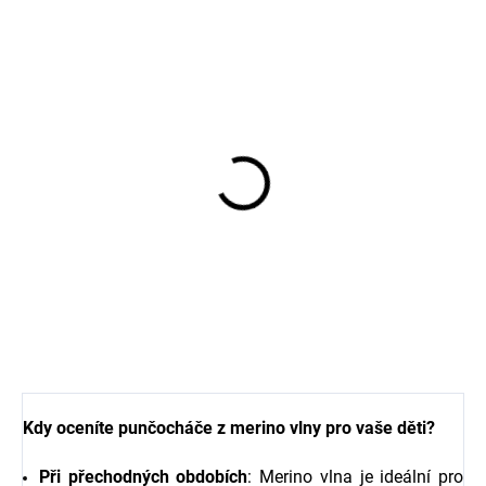
Dětské bačkůrky
(capáčky) kožené Blue
Nights Mikk-Line
2000ML
605 Kč
Kdy oceníte punčocháče z merino vlny pro vaše děti?
Při přechodných obdobích
: Merino vlna je ideální pro