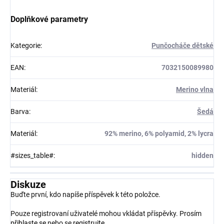
Doplňkové parametry
Kategorie
:
Punčocháče dětské
EAN
:
7032150089980
Materiál
:
Merino vlna
Barva
:
Šedá
Materiál
:
92% merino, 6% polyamid, 2% lycra
#sizes_table#
:
hidden
Diskuze
Buďte první, kdo napíše příspěvek k této položce.
Pouze registrovaní uživatelé mohou vkládat příspěvky. Prosím
přihlaste se
nebo se
registrujte
.