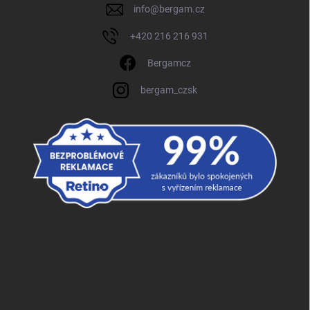
info
@
bergam.cz
+420 216 216 931
Bergamcz
bergam_czsk