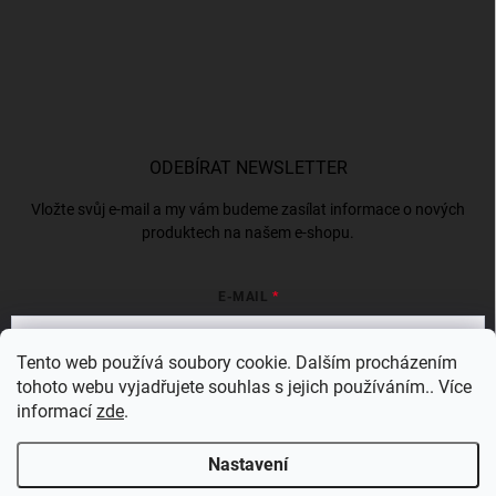
ODEBÍRAT NEWSLETTER
Vložte svůj e-mail a my vám budeme zasílat informace o nových
produktech na našem e-shopu.
E-MAIL
Tento web používá soubory cookie. Dalším procházením
tohoto webu vyjadřujete souhlas s jejich používáním.. Více
Vložením e-mailu souhlasíte s
podmínkami ochrany osobních údajů
informací
zde
.
Přihlásit se
Nastavení