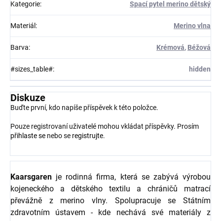
Kategorie
:
Spací pytel merino dětský
Materiál
:
Merino vlna
Barva
:
Krémová
,
Béžová
#sizes_table#
:
hidden
Diskuze
Buďte první, kdo napíše příspěvek k této položce.
Pouze registrovaní uživatelé mohou vkládat příspěvky. Prosím
přihlaste se
nebo se
registrujte
.
Kaarsgaren
je rodinná firma, která se zabývá výrobou
kojeneckého a dětského textilu a chráničů matrací
převážně z merino vlny. Spolupracuje se Státním
zdravotním ústavem - kde nechává své materiály z