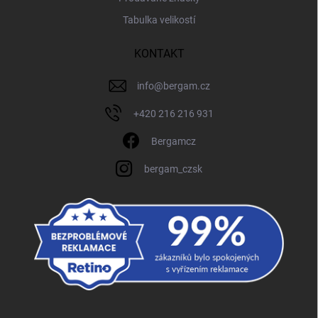
Tabulka velikostí
KONTAKT
info
@
bergam.cz
+420 216 216 931
Bergamcz
bergam_czsk