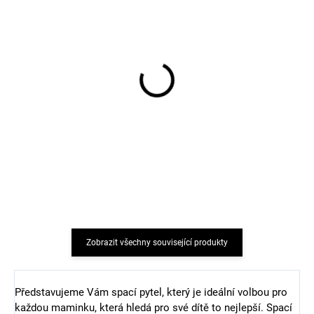
Merino ponožky pro
Dětské merino ponožky
miminko krémové
Trille SAFA světle růžové
FLUFFY od značky SAFA
165 Kč
203 Kč
Zobrazit všechny související produkty
Představujeme Vám spací pytel, který je ideální volbou pro
každou maminku, která hledá pro své dítě to nejlepší. Spací