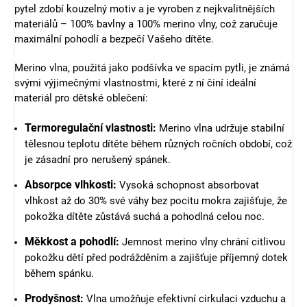
pytel zdobí kouzelný motiv a je vyroben z nejkvalitnějších
materiálů – 100% bavlny a 100% merino vlny, což zaručuje
maximální pohodlí a bezpečí Vašeho dítěte.
Merino vlna, použitá jako podšívka ve spacím pytli, je známá
svými výjimečnými vlastnostmi, které z ní činí ideální
materiál pro dětské oblečení:
Termoregulační vlastnosti:
Merino vlna udržuje stabilní
tělesnou teplotu dítěte během různých ročních období, což
je zásadní pro nerušený spánek.
Absorpce vlhkosti:
Vysoká schopnost absorbovat
vlhkost až do 30% své váhy bez pocitu mokra zajišťuje, že
pokožka dítěte zůstává suchá a pohodlná celou noc.
Měkkost a pohodlí:
Jemnost merino vlny chrání citlivou
pokožku dětí před podrážděním a zajišťuje příjemný dotek
během spánku.
Prodyšnost:
Vlna umožňuje efektivní cirkulaci vzduchu a