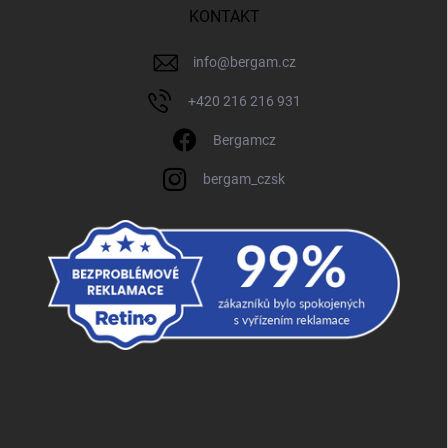
KONTAKT
info
@
bergam.cz
+420 216 216 931
Bergamcz
bergam_czsk