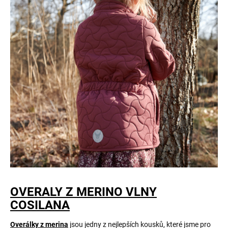
OVERALY Z MERINO VLNY
COSILANA
Overálky z merina
jsou jedny z nejlepších kousků, které jsme pro