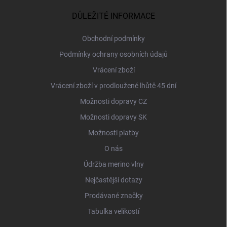
p
a
DŮLEŽITÉ INFORMACE
t
í
Obchodní podmínky
Podmínky ochrany osobních údajů
Vrácení zboží
Vrácení zboží v prodloužené lhůtě 45 dní
Možnosti dopravy CZ
Možnosti dopravy SK
Možnosti platby
O nás
Údržba merino vlny
Nejčastější dotazy
Prodávané značky
Tabulka velikostí