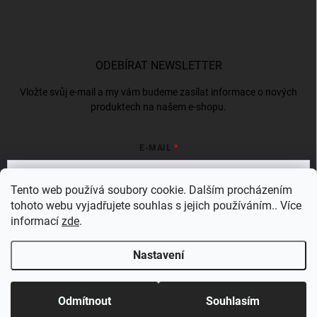
ODEBÍRAT NEWSLETTER
Vložte svůj e-mail a my vám budeme zasílat informace o nových
produktech na našem e-shopu.
E-MAIL
Tento web používá soubory cookie. Dalším procházením
tohoto webu vyjadřujete souhlas s jejich používáním.. Více
Vložením e-mailu souhlasíte s
podmínkami ochrany osobních údajů
informací
zde
.
Přihlásit se
Nastavení
Copyright 2026
Bergam
. Všechna práva vyhrazena.
Odmítnout
Souhlasím