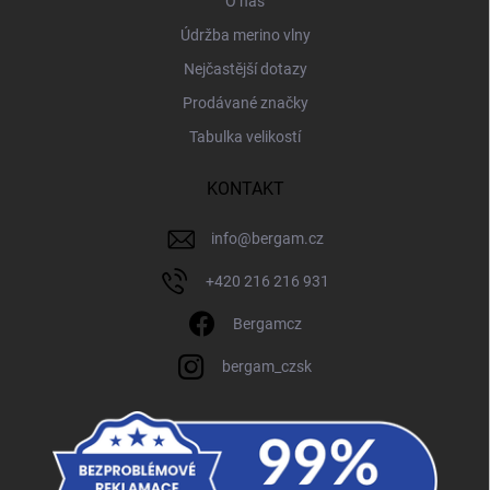
O nás
Údržba merino vlny
Nejčastější dotazy
Prodávané značky
Tabulka velikostí
KONTAKT
info
@
bergam.cz
+420 216 216 931
Bergamcz
bergam_czsk