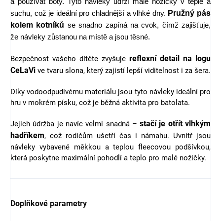
a používat boty. Tyto návleky udrží malé nožičky v teple a
Pružný pás
suchu, což je ideální pro chladnější a vlhké dny.
kolem kotníků
se snadno zapíná na cvok, čímž zajišťuje,
že návleky zůstanou na místě a jsou těsné.
reflexní detail na logu
Bezpečnost vašeho dítěte zvyšuje
CeLaVi
ve tvaru slona, který zajistí lepší viditelnost i za šera.
Díky vodoodpudivému materiálu jsou tyto návleky ideální pro
hru v mokrém písku, což je běžná aktivita pro batolata.
stačí je otřít vlhkým
Jejich údržba je navíc velmi snadná –
hadříkem
, což rodičům ušetří čas i námahu. Uvnitř jsou
návleky vybavené měkkou a teplou fleecovou podšívkou,
která poskytne maximální pohodlí a teplo pro malé nožičky.
Doplňkové parametry