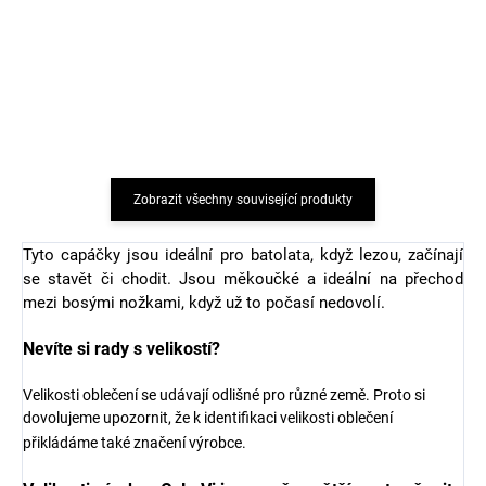
Dětské bambusové
Dětské bambusové
ponožky Off White MP54
ponožky Navy MP54
Minipop
Minipop
99 Kč
99 Kč
Zobrazit všechny související produkty
Tyto capáčky jsou ideální pro batolata, když lezou, začínají
se stavět či chodit. Jsou měkoučké a ideální na přechod
mezi bosými nožkami, když už to počasí nedovolí.
Nevíte si rady s velikostí?
Velikosti oblečení se udávají odlišné pro různé země. Proto si
dovolujeme upozornit, že k identifikaci velikosti oblečení
přikládáme také značení výrobce.