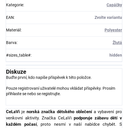
Kategorie
:
Capáčky
EAN
:
Zvolte variantu
Materiál
:
Polyester
Barva
:
Žlutá
#sizes_table#
:
hidden
Diskuze
Buďte první, kdo napíše příspěvek k této položce.
Pouze registrovaní uživatelé mohou vkládat příspěvky. Prosím
přihlaste se
nebo se
registrujte
.
CeLaVi
je
norská značka dětského oblečení
a vybavení pro
venkovní aktivity. Značka CeLaVi
podporuje zábavu dětí v
každém počasí
, proto nesmí v naší nabídce chybět. S