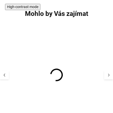
High-contrast mode
Mohlo by Vás zajímat
Nepromokavé capáčky
Nepromokavé c
dětské s fleecovou
dětské s fleeco
podšívkou šedé CeLaVi
podšívkou CeLaV
310480 khaki O
393 Kč
602 Kč