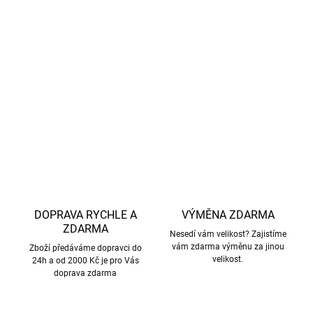
vnější materiál : Polyurethan , vodní sloupec 5000mm
lepené švy
botičky nejsou schopny plnit stejnou funkci, jako holinky
stačí je otřít vlhkým hadříkem
údržba velmi snadná –
,
DETAILNÍ INFORMACE
ZEPTAT SE
HLÍDAT
DOPRAVA RYCHLE A
VÝMĚNA ZDARMA
ZDARMA
Nesedí vám velikost? Zajistíme
vám zdarma výměnu za jinou
Zboží předáváme dopravci do
velikost.
24h a od 2000 Kč je pro Vás
doprava zdarma