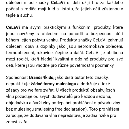
oblečením od značky
CeLaVi
si děti užijí hru za každého
počasí a rodiče mají klid a jistotu, že jejich děti zůstanou v
teple a suchu.
CeLaVi
má svými praktickými a funkčními produkty, které
jsou navrženy s ohledem na pohodlí a bezpečnost dětí
během jejich pobytu venku. Produkty značky CeLaVi zahrnují
oblečení, obuv a doplňky jako jsou nepromokavé oblečení,
termooblečení, rukavice, čepice a další. CeLaVi je oblíbená
mezi rodiči, kteří hledají kvalitní a odolné produkty pro své
děti, které jsou vhodné pro různé povětrnostní podmínky.
Společnost
Brands4kids
, jako distributor této značky,
nepraktikuje
žádné formy mulesingu
a dodržuje etické
zásady pro welfare zvířat.
U všech produktů obsahujících
vlnu požaduje od svých dodavatelů pro každou sezónu,
objednávku a šarži vlny podepsání prohlášení o původu vlny
bez mulesingu (mulesing free declaration). Toto prohlášení
zaručuje, že dodávaná vlna nepředstavuje žádná rizika pro
zdraví zvířat.