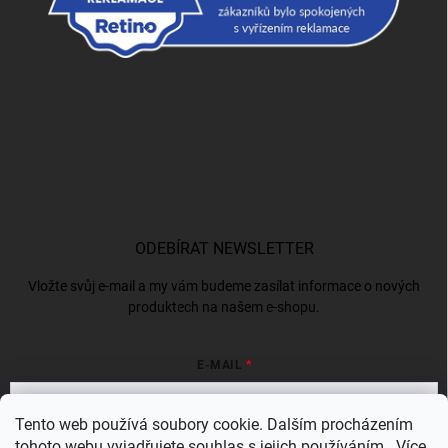
ODEBÍRAT NEWSLETTER
Vložte svůj e-mail a my vám budeme zasílat informace o nových
produktech na našem e-shopu.
E-MAIL
Tento web používá soubory cookie. Dalším procházením
tohoto webu vyjadřujete souhlas s jejich používáním.. Více