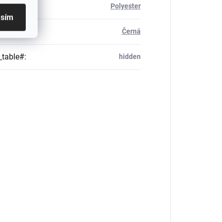
ál
:
Polyester
asím
Černá
_table#
:
hidden