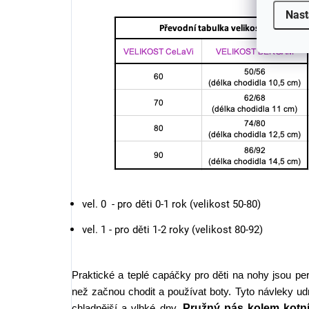
Nast
vel. 0 - pro děti 0-1 rok (velikost 50-80)
vel. 1 - pro děti 1-2 roky (velikost 80-92)
Praktické a teplé capáčky pro děti
na nohy jsou per
než začnou chodit a používat boty. Tyto návleky udr
Pružný pás kolem kotn
chladnější a vlhké dny.