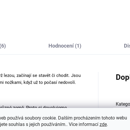
 špagetovými ramínky
merino vlny a hedvábí 
silana krémová barva
špagetovými ramínky
Cosilana černý
759 Kč
825 Kč
od
od
(6)
Hodnocení (1)
Di
ž lezou, začínají se stavět či chodit. Jsou
Dop
i nožkami, když už to počasí nedovolí.
Katego
o různé země. Proto si dovolujeme
lečení přikládáme také značení výrobce.
web používá soubory cookie. Dalším procházením tohoto webu
EAN
:
jete souhlas s jejich používáním.. Více informací
zde
.
ší, proto věnujte výběru pozornost.