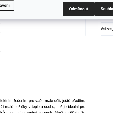
Materi
avení
Odmítnout
Souhl
Barva
:
#sizes
fektním řešením pro vaše malé děti, ještě předtím,
ží malé nožičky v teple a suchu, což je ideální pro
íků
se snadno zapíná na cvok, čímž zajišťuje, že