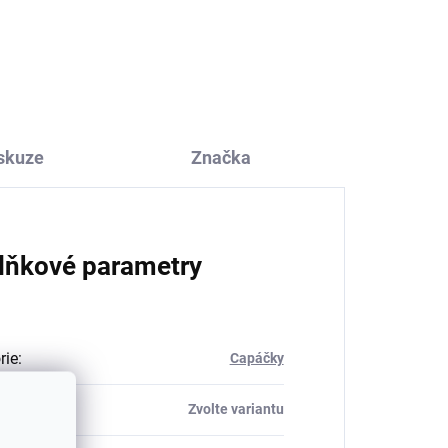
se
vlny a hedvábí Cosilana
krémový
469 Kč
od
skuze
Značka
lňkové parametry
rie
:
Capáčky
Zvolte variantu