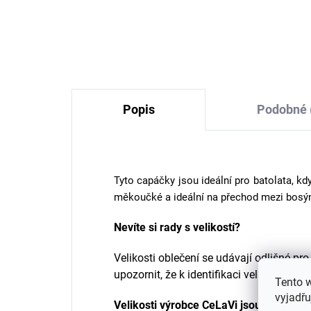
Cosilana černá barva
se
Co
825 Kč
od
Popis
Podobné 
Tyto capáčky jsou ideální pro batolata, kdy
měkoučké a ideální na přechod mezi bosým
Nevíte si rady s velikostí?
Velikosti oblečení se udávají odlišné pr
upozornit, že k identifikaci velikosti ob
Tento 
vyjadřu
Velikosti výrobce
CeLaVi jsou o něco vět