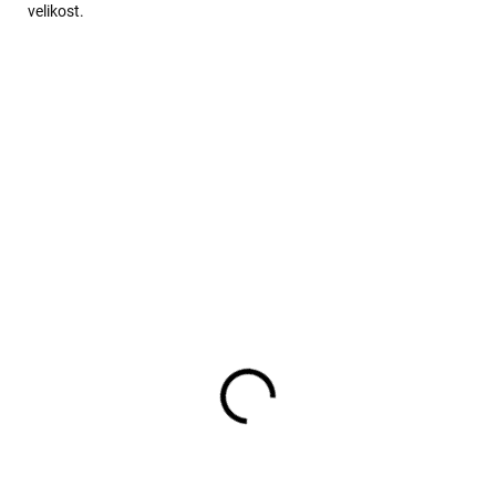
velikost.
ino tílko s hedvábím
Dámský nátělník z