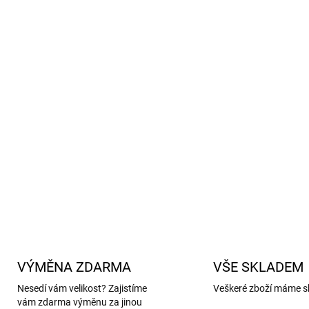
do mokrého písku nebo 
nepromokavé dětské capáčky
fle
uvnitř měkká a příjemná
vnější materiál : Polyuretha
lepené švy
botičky nejsou schopny plnit 
stačí
údržba velmi snadná –
DETAILNÍ INFORMACE
VÝMĚNA ZDARMA
VŠE SKLADEM
Nesedí vám velikost? Zajistíme
Veškeré zboží máme s
vám zdarma výměnu za jinou