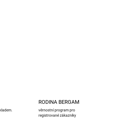
trávy
 chrání nožičky dětí před prochladnutím
ecová podšívka
n , vodní sloupec 5000mm
stejnou funkci, jako holinky
 je otřít vlhkým hadříkem
,
ZEPTAT SE
HLÍDAT
RODINA BERGAM
kladem.
věrnostní program pro
registrované zákazníky