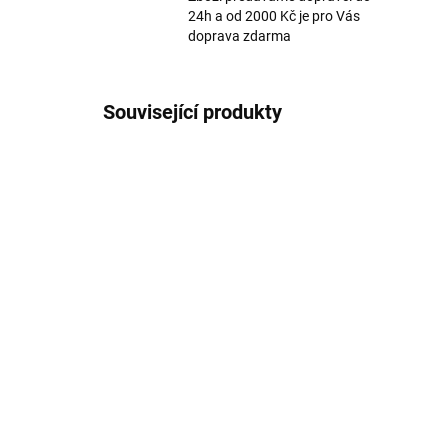
24h a od 2000 Kč je pro Vás
doprava zdarma
Související produkty
Merino tílko s hedvábím
Mer