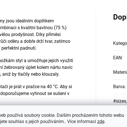
Dop
lny jsou ideálním doplňkem
mbinaci s kvalitní bavlnou (75 %)
vělou prodyšnost. Díky příměsi
či oděru a dobře drží tvar, zatímco
Katego
í perfektní padnutí.
EAN
:
ožkám styl a umožňuje jejich využití
lní žebrovaný úplet kolem nártu navíc
Materi
, aniž by tlačily nebo klouzaly.
čí je prát v pračce na 40 °C. Aby si
Barva
:
 doporučujeme vyhnout se sušení v
#sizes
web používá soubory cookie. Dalším procházením tohoto webu
jete souhlas s jejich používáním.. Více informací
zde
.