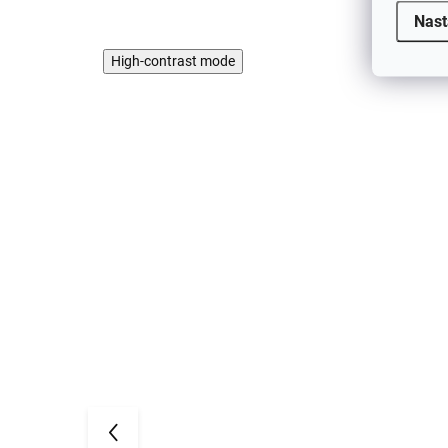
Nast
High-contrast mode