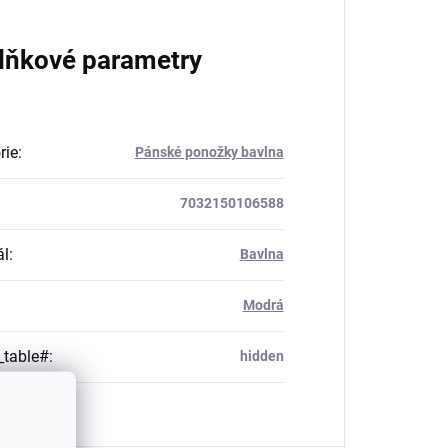
lňkové parametry
rie
:
Pánské ponožky bavlna
7032150106588
ál
:
Bavlna
Modrá
_table#
:
hidden