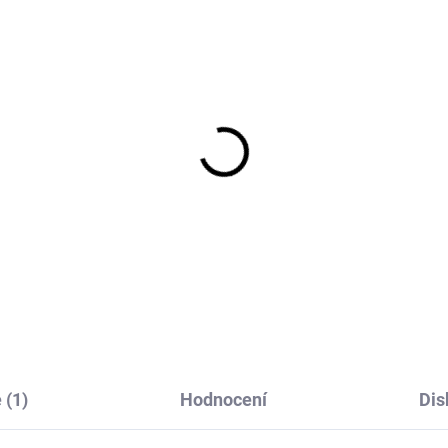
čové mýdlo na praní,
Prací gel na vlnu a je
straňovač skvrn
prádlo levandule 1 l
abička 140 g) TIERRA
Greenatural
RDE
72 Kč
194 Kč
 (1)
Hodnocení
Dis