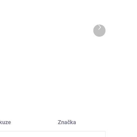
Další
produkt
mné
Merino ponožky pánské
Jester Lamington
531 Kč
kuze
Značka