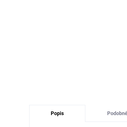
Prací gel z mýdlových
Žlu
ořechů na vlnu a funkční
od
textil z merino vlny
(kr
TIERRA VERDE
VE
239 Kč
Popis
Podobné