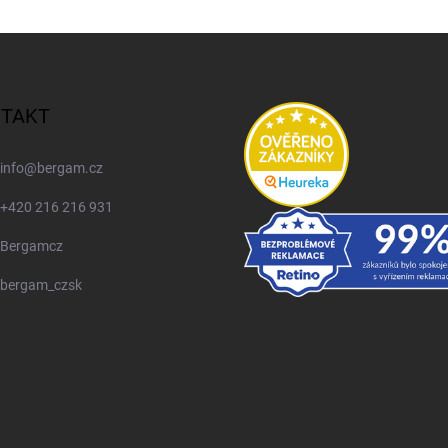
TAKT
info
@
bergam.cz
+420 216 216 931
Bergamcz
bergam_czsk