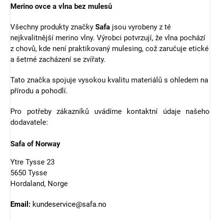
Merino ovce a vlna bez mulesů
Všechny produkty značky
Safa
jsou vyrobeny z té
nejkvalitnější merino vlny. Výrobci potvrzují, že vlna pochází
z chovů, kde není praktikovaný mulesing, což zaručuje etické
a šetrné zacházení se zvířaty.
Tato značka spojuje vysokou kvalitu materiálů s ohledem na
přírodu a pohodlí.
Pro potřeby zákazníků uvádíme kontaktní údaje našeho
dodavatele:
Safa of Norway
Ytre Tysse 23
5650 Tysse
Hordaland, Norge
Email:
kundeservice@safa.no