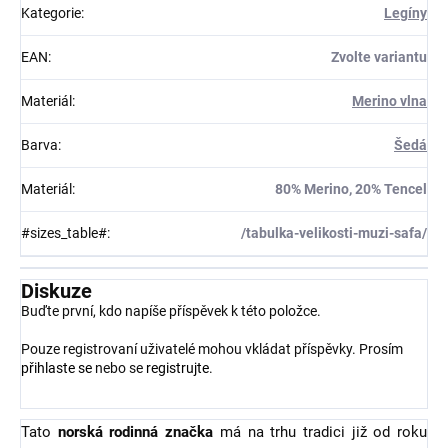
Kategorie
:
Legíny
EAN
:
Zvolte variantu
Materiál
:
Merino vlna
Barva
:
Šedá
Materiál
:
80% Merino, 20% Tencel
#sizes_table#
:
/tabulka-velikosti-muzi-safa/
Diskuze
Buďte první, kdo napíše příspěvek k této položce.
Pouze registrovaní uživatelé mohou vkládat příspěvky. Prosím
přihlaste se
nebo se
registrujte
.
Tato
norská rodinná značka
má na trhu tradici již od roku