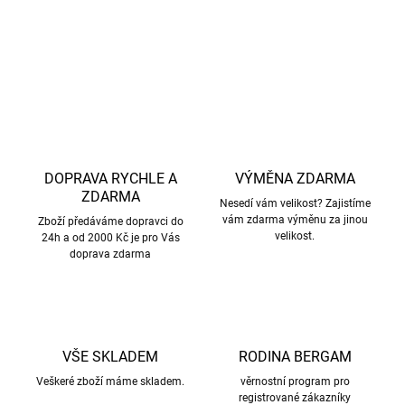
DETAILNÍ INFORMACE
ZEPTAT SE
HLÍDAT
DOPRAVA RYCHLE A
VÝMĚNA ZDARMA
ZDARMA
Nesedí vám velikost? Zajistíme
vám zdarma výměnu za jinou
Zboží předáváme dopravci do
velikost.
24h a od 2000 Kč je pro Vás
doprava zdarma
VŠE SKLADEM
RODINA BERGAM
Veškeré zboží máme skladem.
věrnostní program pro
registrované zákazníky