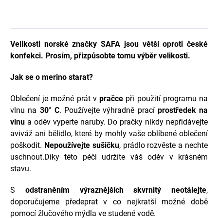
Velikosti norské značky SAFA jsou větší oproti české
konfekci. Prosím, přizpůsobte tomu výběr velikosti.
Jak se o merino starat?
Oblečení je možné prát v
pračce
při použití programu na
vlnu na
30° C
. Používejte výhradně prací
prostředek na
vlnu
a oděv vyperte naruby. Do pračky nikdy nepřidávejte
aviváž ani bělidlo, které by mohly vaše oblíbené oblečení
poškodit.
Nepoužívejte sušičku
, prádlo rozvěste a nechte
uschnout.Díky této péči udržíte váš oděv v krásném
stavu.
S
odstraněním výraznějších skvrnitý neotálejte
,
doporučujeme předeprat v co nejkratší možné době
pomocí žlučového mýdla ve studené vodě.