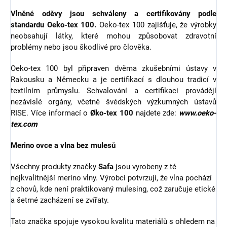
Vlněné oděvy jsou schváleny a certifikovány podle
standardu Oeko-tex 100.
Oeko-tex 100 zajišťuje, že výrobky
neobsahují látky, které mohou způsobovat zdravotní
problémy nebo jsou škodlivé pro člověka.
Oeko-tex 100 byl připraven dvěma zkušebními ústavy v
Rakousku a Německu a je certifikací s dlouhou tradicí v
textilním průmyslu. Schvalování a certifikaci provádějí
nezávislé orgány, včetně švédských výzkumných ústavů
RISE. Více informací o
Øko-tex 100
najdete zde:
www.oeko-
tex.com
Merino ovce a vlna bez mulesů
Všechny produkty značky
Safa
jsou vyrobeny z té
nejkvalitnější merino vlny. Výrobci potvrzují, že vlna pochází
z chovů, kde není praktikovaný mulesing, což zaručuje etické
a šetrné zacházení se zvířaty.
Tato značka spojuje vysokou kvalitu materiálů s ohledem na