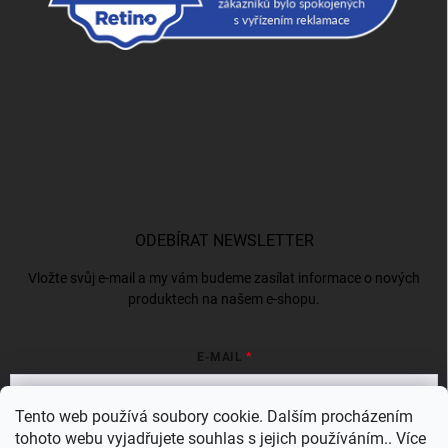
ODEBÍRAT NEWSLETTER
Vložte svůj e-mail a my vám budeme zasílat informace o nových
produktech na našem e-shopu.
E-MAIL
Tento web používá soubory cookie. Dalším procházením
tohoto webu vyjadřujete souhlas s jejich používáním.. Více