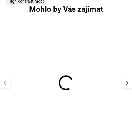
High-contrast mode
Mohlo by Vás zajímat
2 PACK
Hřejivé ponožky z
2 páry hřejivé m
merino froté s norským
ponožky SAMU
motivem GULLFJELL
- šedé
SAFA
361 Kč
269 Kč