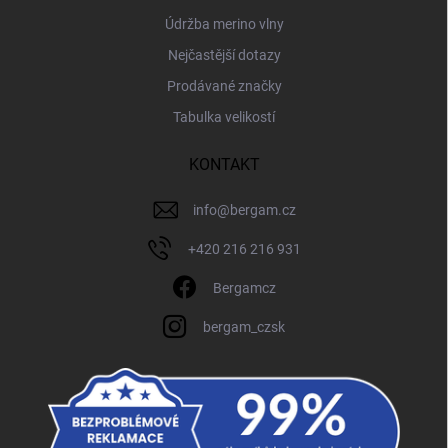
Údržba merino vlny
Nejčastější dotazy
Prodávané značky
Tabulka velikostí
KONTAKT
info
@
bergam.cz
+420 216 216 931
Bergamcz
bergam_czsk