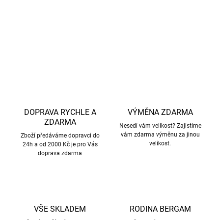
pohybu.
DETAILNÍ INFORMACE
ZEPTAT SE
HLÍDAT
DOPRAVA RYCHLE A
VÝMĚNA ZDARMA
ZDARMA
Nesedí vám velikost? Zajistíme
vám zdarma výměnu za jinou
Zboží předáváme dopravci do
velikost.
24h a od 2000 Kč je pro Vás
doprava zdarma
VŠE SKLADEM
RODINA BERGAM