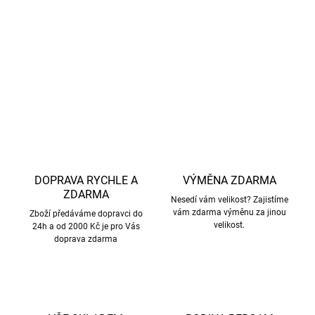
mokra.
Údržba:
Lze prát v pračce na 40 °C (program na vlnu).
DETAILNÍ INFORMACE
ZEPTAT SE
HLÍDAT
DOPRAVA RYCHLE A
VÝMĚNA ZDARMA
ZDARMA
Nesedí vám velikost? Zajistíme
vám zdarma výměnu za jinou
Zboží předáváme dopravci do
velikost.
24h a od 2000 Kč je pro Vás
doprava zdarma