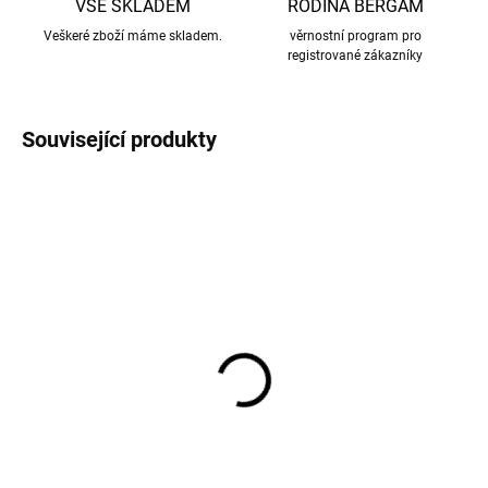
VŠE SKLADEM
RODINA BERGAM
Veškeré zboží máme skladem.
věrnostní program pro
registrované zákazníky
Související produkty
Prací gel z mýdlových
Žlučové mýdlo na praní,
ořechů na vlnu a funkční
odstraňovač skvrn