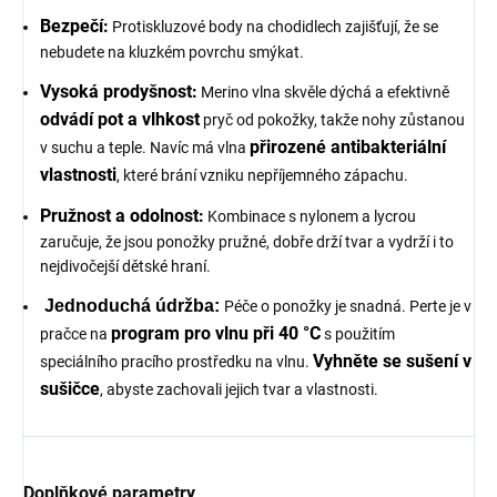
Bezpečí:
Protiskluzové body na chodidlech zajišťují, že se
nebudete na kluzkém povrchu smýkat.
Vysoká prodyšnost:
Merino vlna skvěle dýchá a efektivně
odvádí pot a vlhkost
pryč od pokožky, takže nohy zůstanou
přirozené antibakteriální
v suchu a teple. Navíc má vlna
vlastnosti
, které brání vzniku nepříjemného zápachu.
Pružnost a odolnost:
Kombinace s nylonem a lycrou
zaručuje, že jsou ponožky pružné, dobře drží tvar a vydrží i to
nejdivočejší dětské hraní.
Jednoduchá údržba:
Péče o ponožky je snadná. Perte je v
program pro vlnu při 40 °C
pračce na
s použitím
Vyhněte se sušení v
speciálního pracího prostředku na vlnu.
sušičce
, abyste zachovali jejich tvar a vlastnosti.
Doplňkové parametry