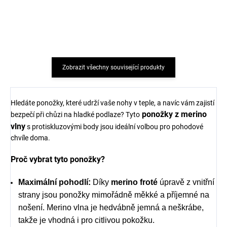
textil z merino vlny
(krabička 140 g) TIERRA
TIERRA VERDE
VERDE
239 Kč
72 Kč
Zobrazit všechny související produkty
Hledáte ponožky, které udrží vaše nohy v teple, a navíc vám zajistí
ponožky z merino
bezpečí při chůzi na hladké podlaze? Tyto
vlny
s protiskluzovými body jsou ideální volbou pro pohodové
chvíle doma.
Proč vybrat tyto ponožky?
Maximální pohodlí:
Díky
merino froté
úpravě z vnitřní
strany jsou ponožky mimořádně měkké a příjemné na
nošení. Merino vlna je hedvábně jemná a neškrábe,
takže je vhodná i pro citlivou pokožku.