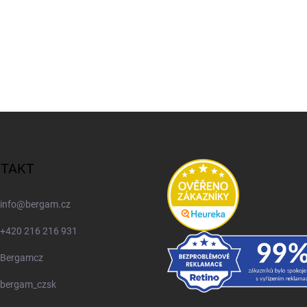
TAKT
info
@
bergam.cz
+420 216 216 931
Bergamcz
bergam_czsk