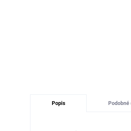
Capáčky z merino vlny
Dě
hnědé Brown Sugar
z m
FIXONI
pro
hn
424 Kč
Popis
Podobné 