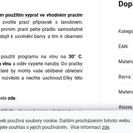
Dop
ím použitím vyprat ve vhodném pracím
volíte prací přípravek s l
anolinem,
 prvním praní perte prádlo samostatně
Katego
ojít k uvolnění barvy a tím k obarvení
EAN
:
 použití programu na vlnu na
30° C
.
Materi
a vlnu
a oděv vyperte naruby.
Do pračky
 které by mohly vaše oblíbené oblečení
Barva
:
o rozvěste a nechte uschnout.
Díky této
Materi
nete
zde
.
#sizes
tálejte
, doporučujeme předeprat v co
 mýdla ve studené vodě.
web používá soubory cookie. Dalším procházením tohoto webu
jete souhlas s jejich používáním.. Více informací
zde
.
materiál a jeho životnost je ovlivněna