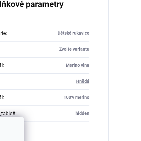
lňkové parametry
rie
:
Dětské rukavice
Zvolte variantu
ál
:
Merino vlna
Hnědá
ál
:
100% merino
_table#
:
hidden