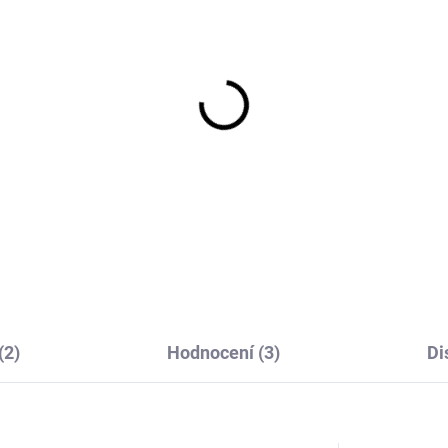
tská kukla jednovrstvá
Dětská merino kukla
erino vlny a hedvábí
Brown Sugar FIXONI
 děti Brown Sugar
496 Kč
ědá Fixoni
491 Kč
(2)
Hodnocení (3)
Di