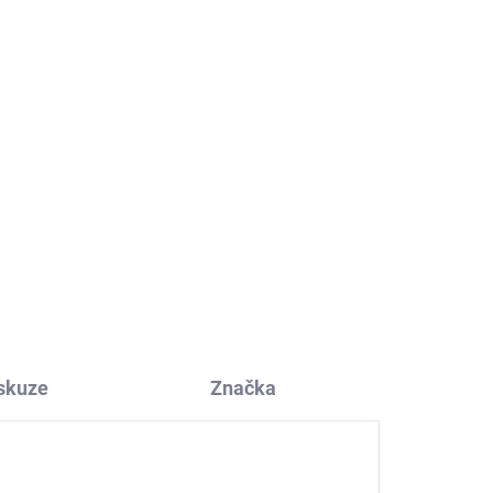
Zavazovací čepička z
merino vlny a hedvábí pro
děti Brown Sugar hnědá
Fixoni
491 Kč
skuze
Značka