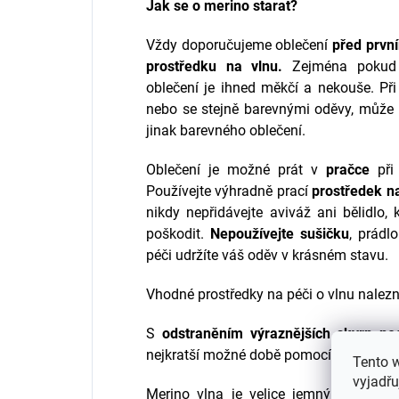
Jak se o merino starat?
Vždy doporučujeme oblečení
před prvn
prostředku na vlnu.
Zejména pokud z
oblečení je ihned měkčí a nekouše.
Při
nebo se stejně barevnými oděvy, může d
jinak barevného oblečení.
Oblečení je možné prát v
pračce
při
Používejte výhradně prací
prostředek n
nikdy nepřidávejte aviváž ani bělidlo,
poškodit.
Nepoužívejte sušičku
, prádl
péči udržíte váš oděv v krásném stavu.
Vhodné prostředky na péči o vlnu nalez
S
odstraněním výraznějších skvrn neo
nejkratší možné době pomocí žlučového
Tento 
vyjadřu
Merino vlna je velice jemný přírodní 