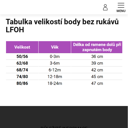
Přejít
na
Domů
obsah
Tabulka velikostí body bez rukávů
LFOH
Z
á
p
a