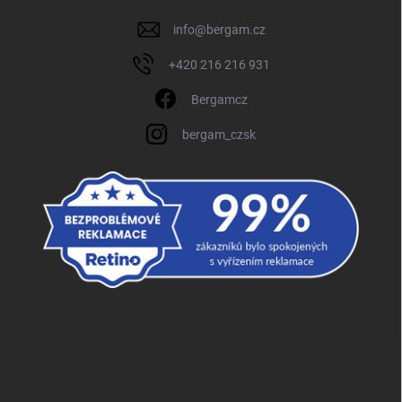
info
@
bergam.cz
+420 216 216 931
Bergamcz
bergam_czsk