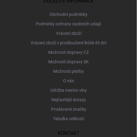
DŮLEŽITÉ INFORMACE
t
í
Obchodní podmínky
Podmínky ochrany osobních údajů
Vrácení zboží
Vrácení zboží v prodloužené lhůtě 45 dní
Možnosti dopravy CZ
Možnosti dopravy SK
Možnosti platby
O nás
Údržba merino vlny
Nejčastější dotazy
Prodávané značky
Tabulka velikostí
KONTAKT