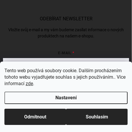
ODEBÍRAT NEWSLETTER
Vložte svůj e-mail a my vám budeme zasílat informace o nových
produktech na našem e-shopu.
E-MAIL
Tento web používá soubory cookie. Dalším procházením
tohoto webu vyjadřujete souhlas s jejich používáním.. Více
Vložením e-mailu souhlasíte s
podmínkami ochrany osobních údajů
informací
zde
.
Přihlásit se
Nastavení
Copyright 2026
Bergam
. Všechna práva vyhrazena.
Odmítnout
Souhlasím
Vytvořil Shoptet Premium