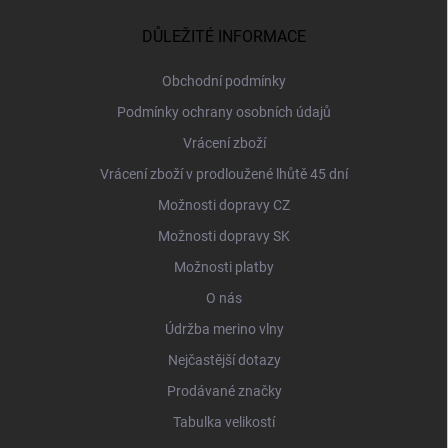
p
a
DŮLEŽITÉ INFORMACE
t
í
Obchodní podmínky
Podmínky ochrany osobních údajů
Vrácení zboží
Vrácení zboží v prodloužené lhůtě 45 dní
Možnosti dopravy CZ
Možnosti dopravy SK
Možnosti platby
O nás
Údržba merino vlny
Nejčastější dotazy
Prodávané značky
Tabulka velikostí