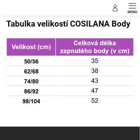
Přejít
na
Domů
obsah
Tabulka velikostí COSILANA Body
Z
á