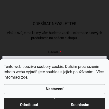
ODEBÍRAT NEWSLETTER
Vložte svůj e-mail a my vám budeme zasílat informace o nových
produktech na našem e-shopu.
E-MAIL
Tento web používá soubory cookie. Dalším procházením
tohoto webu vyjadřujete souhlas s jejich používáním.. Více
Vložením e-mailu souhlasíte s
podmínkami ochrany osobních údajů
informací
zde
.
Přihlásit se
Nastavení
Copyright 2026
Bergam
. Všechna práva vyhrazena.
Odmítnout
Souhlasím