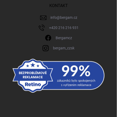
KONTAKT
info
@
bergam.cz
+420 216 216 931
Bergamcz
bergam_czsk