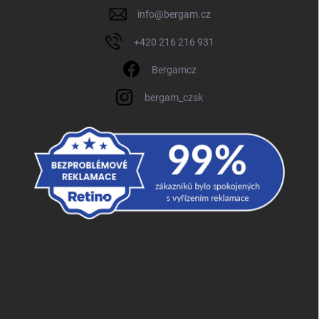
info
@
bergam.cz
+420 216 216 931
Bergamcz
bergam_czsk