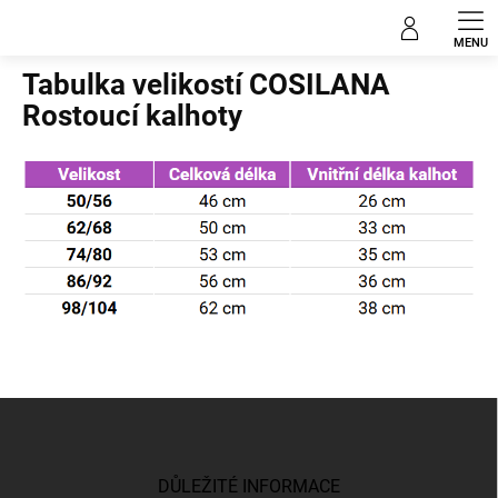
Přejít
na
Domů
obsah
Tabulka velikostí COSILANA
Rostoucí kalhoty
Z
á
p
a
DŮLEŽITÉ INFORMACE