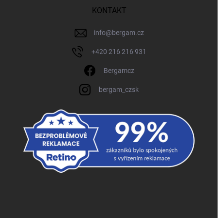
KONTAKT
info
@
bergam.cz
+420 216 216 931
Bergamcz
bergam_czsk