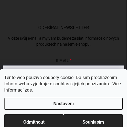
ODEBÍRAT NEWSLETTER
Vložte svůj e-mail a my vám budeme zasílat informace o nových
produktech na našem e-shopu.
E-MAIL
Tento web používá soubory cookie. Dalším procházením
tohoto webu vyjadřujete souhlas s jejich používáním.. Více
Vložením e-mailu souhlasíte s
podmínkami ochrany osobních údajů
informací
zde
.
Přihlásit se
Nastavení
Copyright 2026
Bergam
. Všechna práva vyhrazena.
Odmítnout
Souhlasím