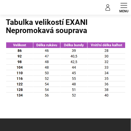
Přejít
na
Domů
obsah
Tabulka velikostí EXANI
Nepromokavá souprava
Z
á