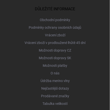
p
a
DŮLEŽITÉ INFORMACE
t
í
Obchodní podmínky
Podmínky ochrany osobních údajů
Vrácení zboží
Vrácení zboží v prodloužené lhůtě 45 dní
Možnosti dopravy CZ
Možnosti dopravy SK
Možnosti platby
O nás
Údržba merino vlny
Nejčastější dotazy
Prodávané značky
Tabulka velikostí