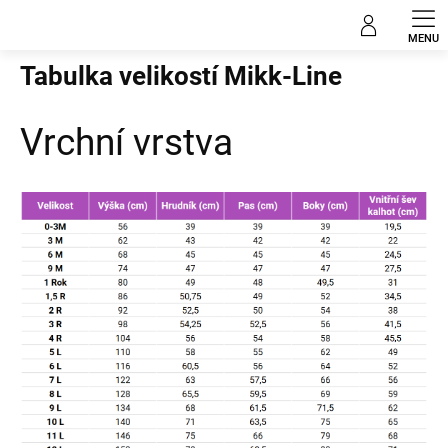
Přejít
na
Domů
obsah
Tabulka velikostí Mikk-Line
Vrchní vrstva