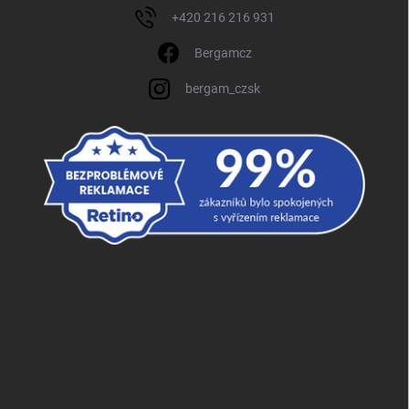
+420 216 216 931
Bergamcz
bergam_czsk