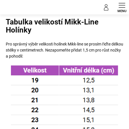
Přejít
na
Domů
obsah
Tabulka velikostí Mikk-Line
Holínky
Pro
správný
výběr
velikosti
holínek
Mikk-line
se
prosím
řiďte
délkou
stélky
v
centimetrech
.
Nezapomeňte
přidat
1
,
5
cm
pro
růst
nožky
a
pohodlí
: