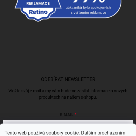
ODEBÍRAT NEWSLETTER
Vložte svůj e-mail a my vám budeme zasílat informace o nových
produktech na našem e-shopu.
E-MAIL
Tento web používá soubory cookie. Dalším procházením