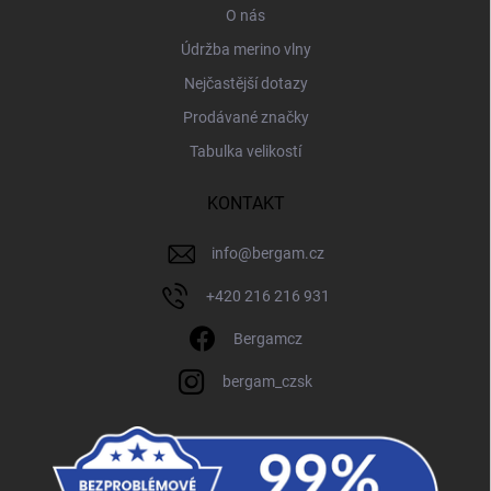
O nás
Údržba merino vlny
Nejčastější dotazy
Prodávané značky
Tabulka velikostí
KONTAKT
info
@
bergam.cz
+420 216 216 931
Bergamcz
bergam_czsk