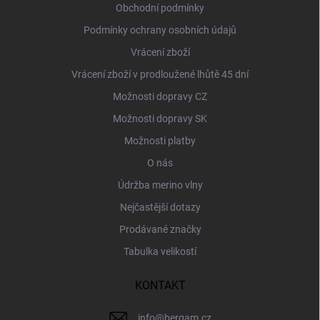
í
Obchodní podmínky
Podmínky ochrany osobních údajů
Vrácení zboží
Vrácení zboží v prodloužené lhůtě 45 dní
Možnosti dopravy CZ
Možnosti dopravy SK
Možnosti platby
O nás
Údržba merino vlny
Nejčastější dotazy
Prodávané značky
Tabulka velikostí
KONTAKT
info
@
bergam.cz