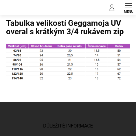
Přejít
na
Domů
obsah
Tabulka velikostí Geggamoja UV
overal s krátkým 3/4 rukávem zip
Z
á
p
a
DŮLEŽITÉ INFORMACE
t