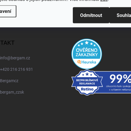
avení
Odmítnout
Souhl
TAKT
info
@
bergam.cz
+420 216 216 931
Bergamcz
bergam_czsk