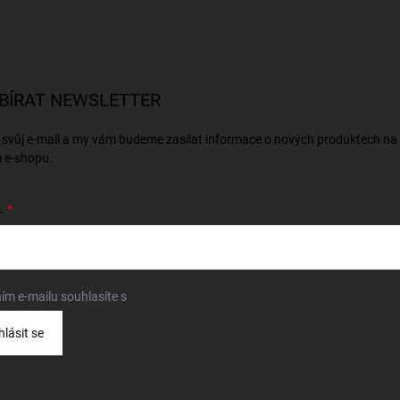
BÍRAT NEWSLETTER
 svůj e-mail a my vám budeme zasílat informace o nových produktech na
 e-shopu.
L
ím e-mailu souhlasíte s
podmínkami ochrany osobních údajů
hlásit se