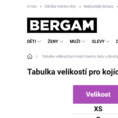
Přejít
O nás
Údržba merino vlny
Nejčastější dotazy
na
obsah
DĚTI
ŽENY
MUŽI
SLEVY
Domů
Tabulka velikostí pro kojící merino šaty s dlo
Tabulka velikostí pro koj