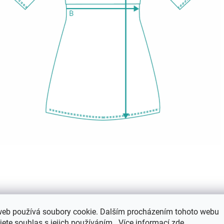
web používá soubory cookie. Dalším procházením tohoto webu
jete souhlas s jejich používáním.. Více informací
zde
.