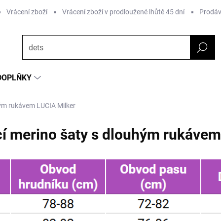
Vrácení zboží
Vrácení zboží v prodloužené lhůtě 45 dní
Prodáv
DOPLŇKY
uhým rukávem LUCIA Milker
ící merino šaty s dlouhým rukáve