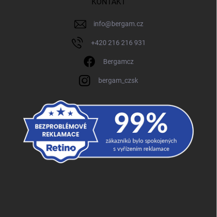
KONTAKT
info
@
bergam.cz
+420 216 216 931
Bergamcz
bergam_czsk