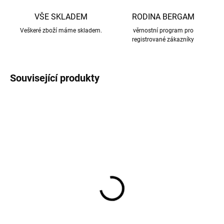
VŠE SKLADEM
RODINA BERGAM
Veškeré zboží máme skladem.
věrnostní program pro
registrované zákazníky
Související produkty
VÝPRODEJ
Termo kalhoty dětské
Termo kalhoty dětské