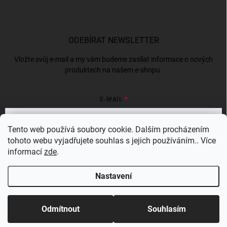
ODEBÍRAT NEWSLETTER
Vložte svůj e-mail a my vám budeme zasílat informace o nových
produktech na našem e-shopu.
E-MAIL
Tento web používá soubory cookie. Dalším procházením
tohoto webu vyjadřujete souhlas s jejich používáním.. Více
Vložením e-mailu souhlasíte s
podmínkami ochrany osobních údajů
informací
zde
.
Přihlásit se
Nastavení
Copyright 2026
Bergam
. Všechna práva vyhrazena.
Odmítnout
Souhlasím
Vytvořil Shoptet Premium