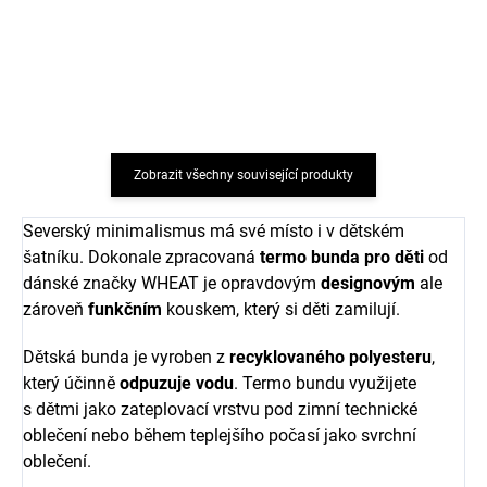
Alex Dry leaves Wheat
růžové Warm rose Alex
Wheat
752 Kč
od
968 Kč
od
Zobrazit všechny související produkty
Severský minimalismus má své místo i v dětském
šatníku. D
okonale zpracovaná
termo bunda pro děti
od
dánské značky WHEAT je opravdovým
designovým
ale
zároveň
funkčním
kouskem, který si děti zamilují.
Dětská bunda je vyroben z
recyklovaného polyesteru
,
který účinně
odpuzuje vodu
.
Termo bundu využijete
s dětmi jako zateplovací vrstvu pod zimní technické
oblečení nebo během teplejšího počasí jako svrchní
oblečení.