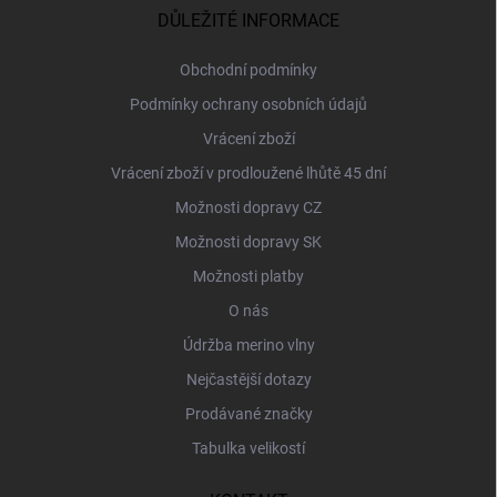
a
DŮLEŽITÉ INFORMACE
t
í
Obchodní podmínky
Podmínky ochrany osobních údajů
Vrácení zboží
Vrácení zboží v prodloužené lhůtě 45 dní
Možnosti dopravy CZ
Možnosti dopravy SK
Možnosti platby
O nás
Údržba merino vlny
Nejčastější dotazy
Prodávané značky
Tabulka velikostí