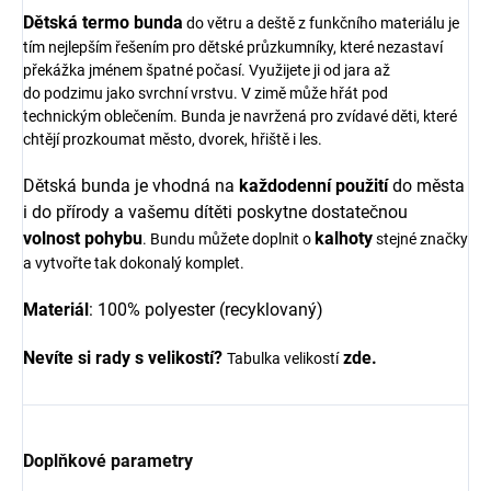
Dětská termo bunda
do větru a deště z funkčního materiálu je
tím nejlepším řešením pro dětské průzkumníky, které nezastaví
překážka jménem špatné počasí. Využijete ji od jara až
do podzimu jako svrchní vrstvu. V zimě může hřát pod
technickým oblečením. Bunda je navržená pro zvídavé děti, které
chtějí prozkoumat město, dvorek, hřiště i les.
Dětská bunda je vhodná na
každodenní
použití
do města
i do přírody a vašemu dítěti poskytne dostatečnou
v
olnost
pohybu
kalhoty
. Bundu můžete doplnit o
stejné značky
a vytvořte tak dokonalý komplet.
Materiál
: 100% polyester (recyklovaný)
Nevíte si rady s velikostí?
zde
.
Tabulka velikostí
Doplňkové parametry