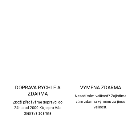
lze prát v pračce
Vytvořte dokonalý komplet a doplňte bundu o
kalhoty
stejné značky
.
DETAILNÍ INFORMACE
ZEPTAT SE
HLÍDAT
DOPRAVA RYCHLE A
VÝMĚNA ZDARMA
ZDARMA
Nesedí vám velikost? Zajistíme
vám zdarma výměnu za jinou
Zboží předáváme dopravci do
velikost.
24h a od 2000 Kč je pro Vás
doprava zdarma