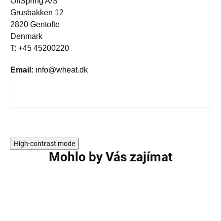
OffSpring A/S
Grusbakken 12
2820 Gentofte
Denmark
T: +45 45200220
Email:
info@wheat.dk
High-contrast mode
Mohlo by Vás zajímat