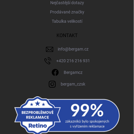
Nejčastější dotazy
Prodávané značky
Tabulka velikostí
KONTAKT
info
@
bergam.cz
+420 216 216 931
Bergamcz
bergam_czsk