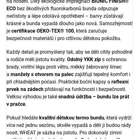
na nošení. Díky ekologické impregnaci
BIONIC FINISH®
ECO
bez škodlivých fluorokarbonů bunda odpuzuje
nečistoty a lépe odolává opotřebení – barvy zůstávají
krásné a bunda vypadá dlouho jako nová. Samozřejmostí
je
certifikace OEKO-TEX® 100
, která zaručuje
bezpečnost materiálů i pro citlivou dětskou pokožku.
Každý detail je promyšlený tak, aby se děti cítily pohodlně
a rodiče měli jistotu kvality.
Odolný YKK zip
s ochranou
brady, vnitřní léga proti větru, měkký žebrovaný límec
a
manžety s otvorem na palec
zajišťují tepelný komfort i
při chladnějším počasí. Praktické boční kapsy a
reflexní
prvek na zádech
přidávají na funkčnosti i bezpečnosti.
Velkou výhodou je také
snadná údržba – bundu lze prát
v pračce
.
Pokud hledáte
kvalitní dětskou termo bundu
, která vydrží
více než jednu sezónu, skvěle vypadá a děti ji budou rády
nosit, WHEAT je sázka na jistotu. Pro dokonalý zimní