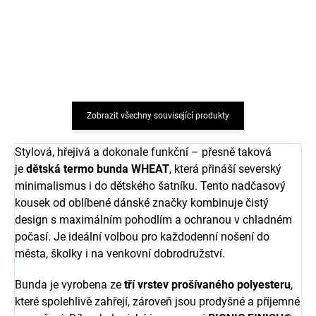
Alex Dry leaves Wheat
růžové Warm rose Alex
Wheat
752 Kč
od
968 Kč
od
Zobrazit všechny související produkty
Stylová, hřejivá a dokonale funkční – přesně taková
je
dětská termo bunda WHEAT
, která přináší severský
minimalismus i do dětského šatníku. Tento nadčasový
kousek od oblíbené dánské značky kombinuje čistý
design s maximálním pohodlím a ochranou v chladném
počasí. Je ideální volbou pro každodenní nošení do
města, školky i na venkovní dobrodružství.
Bunda je vyrobena ze
tří vrstev prošívaného polyesteru
,
které spolehlivě zahřejí, zároveň jsou prodyšné a příjemné