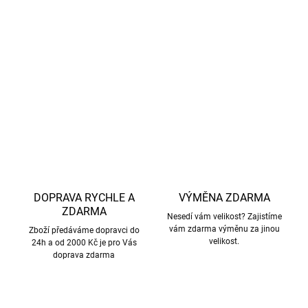
lze prát v pračce
Vytvořte dokonalý komplet a doplňte bundu o
kalhoty
stejné značky
.
DETAILNÍ INFORMACE
ZEPTAT SE
HLÍDAT
DOPRAVA RYCHLE A
VÝMĚNA ZDARMA
ZDARMA
Nesedí vám velikost? Zajistíme
vám zdarma výměnu za jinou
Zboží předáváme dopravci do
velikost.
24h a od 2000 Kč je pro Vás
doprava zdarma