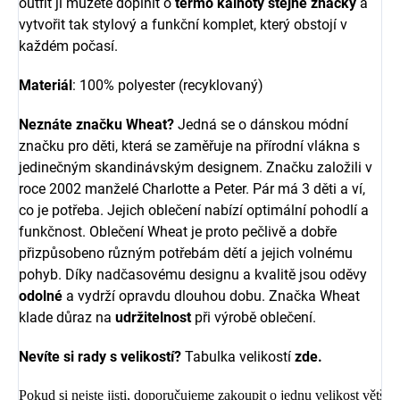
outfit ji můžete doplnit o
termo kalhoty stejné značky
a
vytvořit tak stylový a funkční komplet, který obstojí v
každém počasí.
Materiál
: 100% polyester (recyklovaný)
Neznáte značku Wheat?
Jedná se o dánskou módní
značku pro děti, která se zaměřuje na přírodní vlákna s
jedinečným skandinávským designem. Značku založili v
roce 2002 manželé Charlotte a Peter.
Pár má 3 děti a ví,
co je potřeba. Jejich oblečení nabízí optimální pohodlí a
funkčnost. Oblečení Wheat je proto pečlivě a dobře
přizpůsobeno různým potřebám dětí a jejich volnému
pohyb. Díky nadčasovému designu a kvalitě jsou oděvy
odolné
a vydrží opravdu dlouhou dobu. Značka Wheat
klade důraz na
udržitelnost
při výrobě oblečení.
Nevíte si rady s velikostí?
Tabulka velikostí
zde
.
Pokud si nejste jisti, doporučujeme zakoupit o jednu velikost větší, a