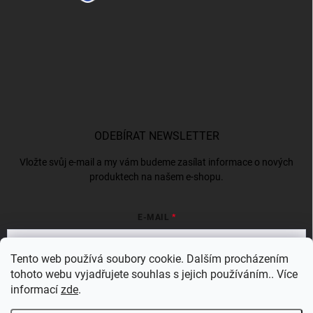
ODEBÍRAT NEWSLETTER
Vložte svůj e-mail a my vám budeme zasílat informace o nových
produktech na našem e-shopu.
E-MAIL
Tento web používá soubory cookie. Dalším procházením
tohoto webu vyjadřujete souhlas s jejich používáním.. Více
Vložením e-mailu souhlasíte s
podmínkami ochrany osobních údajů
informací
zde
.
Přihlásit se