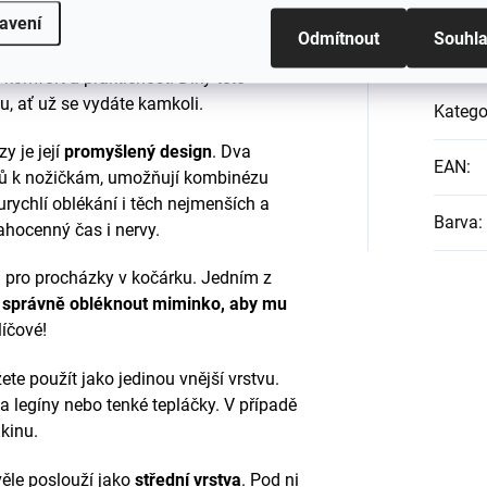
Dop
avení
pohodlnou kombinézu, která ho ochrání
Odmítnout
Souhl
me vám
jemnou kombinézu značky
 komfort a praktičnost. Díky této
u, ať už se vydáte kamkoli.
Katego
y je její
promyšlený design
. Dva
EAN
:
olů k nožičkám, umožňují kombinézu
urychlí oblékání i těch nejmenších a
Barva
:
ahocenný čas i nervy.
 pro procházky v kočárku. Jedním z
 správně obléknout miminko, aby mu
líčové!
e použít jako jedinou vnější vrstvu.
 legíny nebo tenké tepláčky. V případě
ikinu.
le poslouží jako
střední vrstva
. Pod ni