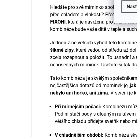
Nast
Hledáte pro své miminko spolehlivou a 
před chladem a vlhkostí? Představuje
FIXONI
, která je navržena pro maximální
kombinéze bude vaše dítě v teple a such
Jednou z největších výhod této kombinéz
šikmé zipy
, které vedou od středu až d
zcela rozepnout a položit. To usnadní a 
neposedných miminek. Ušetříte si tak dr
Tato kombinéza je skvělým společníkem
nejčastějších dotazů od maminek je,
jak
nebylo ani horko, ani zima
. Vrstvení je k
Při mírnějším počasí:
Kombinézu můžet
Pod ni stačí body s dlouhým rukávem a
většího chladu přidejte svetřík nebo m
V chladnějším období:
Kombinéza skvě