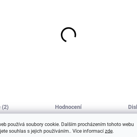
tské merino ponožky
Dětské merino ponožk
ille DARK FOREST SAFA
Trille SAFA světle růž
177 Kč
165 Kč
 (2)
Hodnocení
Dis
web používá soubory cookie. Dalším procházením tohoto webu
jete souhlas s jejich používáním.. Více informací
zde
.