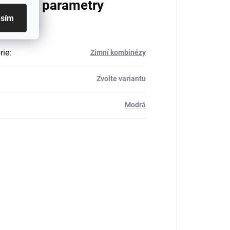
lňkové parametry
asím
rie
:
Zimní kombinézy
Zvolte variantu
Modrá