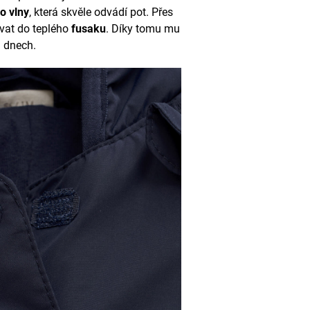
o vlny
, která skvěle odvádí pot. Přes
vat do teplého
fusaku
. Díky tomu mu
h dnech.