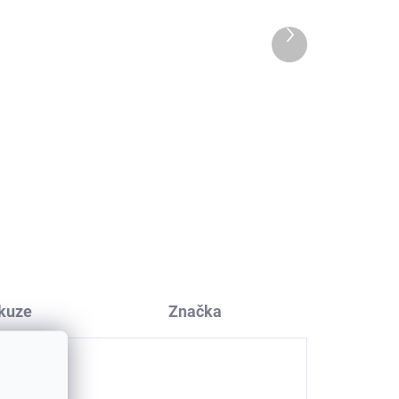
Další
produkt
y
Dětské merino ponožky
ové
Trille SAFA šedé
177 Kč
kuze
Značka