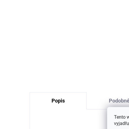
Dětské merino ponožky
Dě
krémové Trille SAFA
Tr
177 Kč
Popis
Podobné
Tento 
vyjadřu