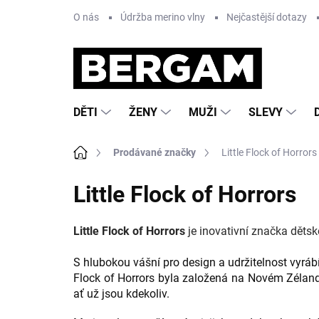
Přejít
O nás
Údržba merino vlny
Nejčastější dotazy
na
obsah
DĚTI
ŽENY
MUŽI
SLEVY
Domů
Prodávané značky
Little Flock of Horrors
Little Flock of Horrors
Little Flock of Horrors
je inovativní značka dětsk
S hlubokou vášní pro design a udržitelnost vyráb
Flock of Horrors byla založená na Novém Zélandu.
ať už jsou kdekoliv.