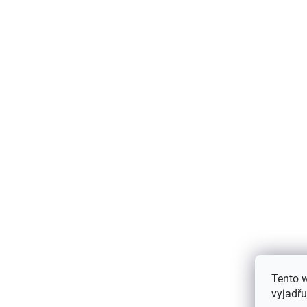
AKCE
Tento 
vyjadřu