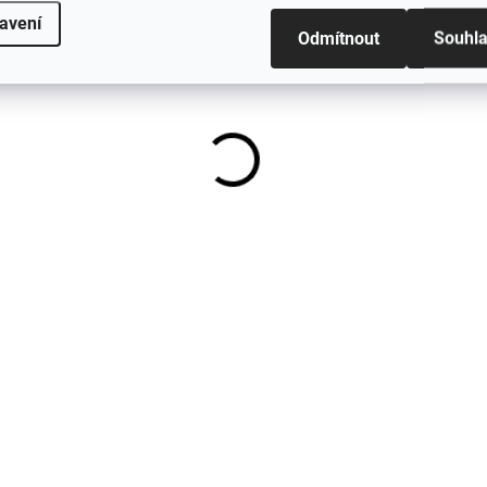
Dětský merino overal ze 100%
avení
merino vlny LFOH - zelená barva
Odmítnout
Souhl
Fern Flock
1 280 Kč