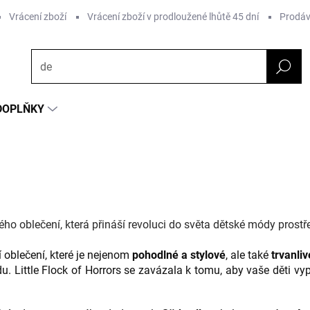
Vrácení zboží
Vrácení zboží v prodloužené lhůtě 45 dní
Prodáv
DOPLŇKY
ého oblečení, která přináší revoluci do světa dětské módy prost
í oblečení, které je nejenom
pohodlné a stylové
, ale také
trvanliv
 Little Flock of Horrors se zavázala k tomu, aby vaše děti vypad