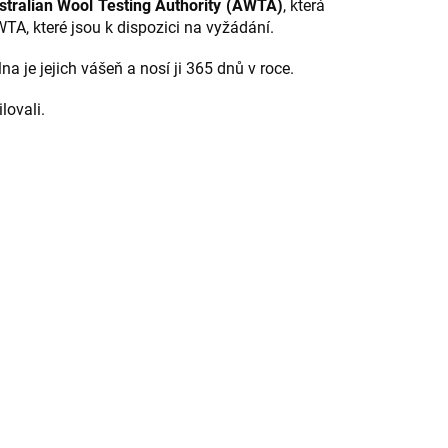
stralian Wool Testing Authority (AWTA)
, která
WTA, které jsou k dispozici na vyžádání.
a je jejich vášeň a nosí ji 365 dnů v roce.
lovali.