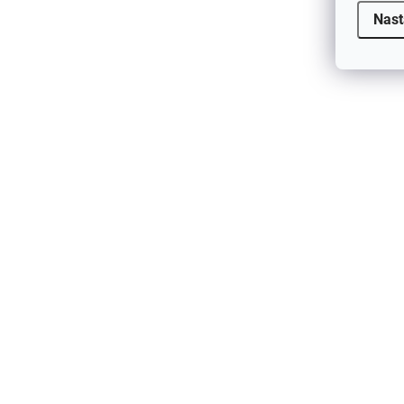
Dětské merino body ze 100% merino
Nast
vlny krátký rukáv Wheat Marle
Fruit'n'Veg LFOH
756 Kč
od
AKCE