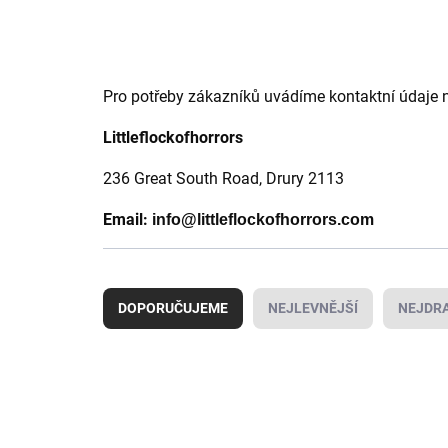
Pro potřeby zákazníků uvádíme kontaktní údaje 
Littleflockofhorrors
236 Great South Road,
Drury 2113
Email:
info@littleflockofhorrors.com
Ř
a
DOPORUČUJEME
NEJLEVNĚJŠÍ
NEJDRA
z
e
n
V
í
ý
AKCE
p
p
r
i