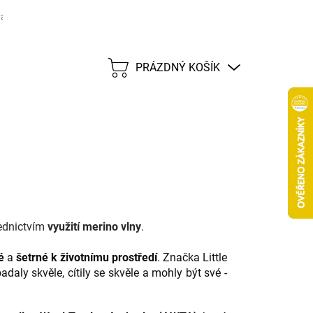
ané značky
Tabulka velikostí
Možnosti dopravy CZ
Možnost
PRÁZDNÝ KOŠÍK
NÁKUPNÍ
KOŠÍK
řednictvím
využití merino vlny
.
é
a
šetrné k životnímu prostředí
. Značka Little
aly skvěle, cítily se skvěle a mohly být své -