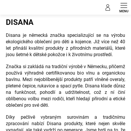
Přejít
Prodávané značky
na
obsah
DISANA
Disana je německá značka specializující se na výrobu
ekologického oblečení pro děti a kojence. Již více než 40
let přináší kvalitní produkty z přírodních materiálů, které
jsou šetrné k dětské pokožce i k životnímu prostředí.
Značka si zakládá na tradiční výrobě v Německu, přičemž
používá výhradně certifikovanou bio vlnu a organickou
bavlnu. Mezi nejoblíbenější produkty patří vlněné overaly,
pletené čepice, rukavice a spací pytle. Disana klade důraz
na funkčnost, pohodlí a udržitelnost, což z ní činí
oblíbenou volbu mezi rodiči, kteří hledají přírodní a etické
oblečení pro své děti.
Díky pečlivě vybraným surovinám a tradičnímu
zpracování nabízí Disana produkty, které nejen skvěle
vypadají, ale také vydrží po generace. Jsme hrdí na to, že