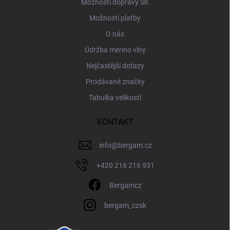
Možnosti dopravy SK
Možnosti platby
O nás
Údržba merino vlny
Nejčastější dotazy
Prodávané značky
Tabulka velikostí
KONTAKT
info
@
bergam.cz
+420 216 216 931
Bergamcz
bergam_czsk