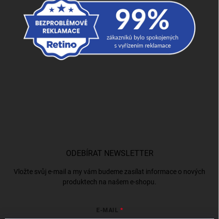
ODEBÍRAT NEWSLETTER
Vložte svůj e-mail a my vám budeme zasílat informace o nových
produktech na našem e-shopu.
E-MAIL