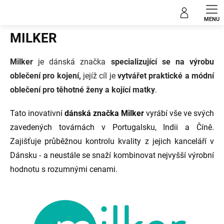
Přejít
Prodávané značky
na
obsah
MILKER
Milker
je dánská značka
specializující se na výrobu
oblečení pro kojení,
jejíž cíl je
vytvářet praktické a módní
oblečení pro těhotné ženy a kojící matky
.
Tato inovativní
dánská značka Milker
vyrábí vše ve svých
zavedených továrnách v Portugalsku, Indii a Číně.
Zajišťuje průběžnou kontrolu kvality z jejich kanceláří v
Dánsku - a neustále se snaží kombinovat nejvyšší výrobní
hodnotu s rozumnými cenami.