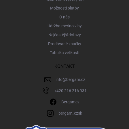
Možnosti platby
O nás
Údržba merino vlny
Nejčastější dotazy
Prodávané značky
Tabulka velikostí
KONTAKT
info
@
bergam.cz
+420 216 216 931
Bergamcz
bergam_czsk