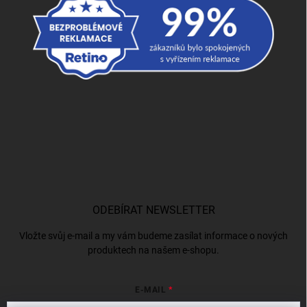
ODEBÍRAT NEWSLETTER
Vložte svůj e-mail a my vám budeme zasílat informace o nových
produktech na našem e-shopu.
E-MAIL