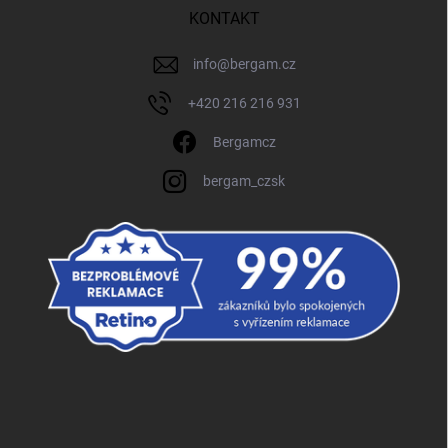
KONTAKT
info
@
bergam.cz
+420 216 216 931
Bergamcz
bergam_czsk