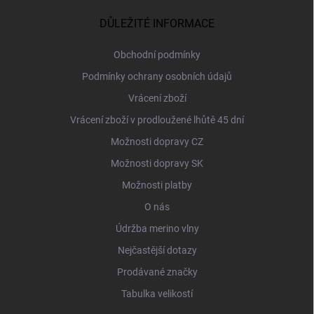
p
a
DŮLEŽITÉ INFORMACE
t
í
Obchodní podmínky
Podmínky ochrany osobních údajů
Vrácení zboží
Vrácení zboží v prodloužené lhůtě 45 dní
Možnosti dopravy CZ
Možnosti dopravy SK
Možnosti platby
O nás
Údržba merino vlny
Nejčastější dotazy
Prodávané značky
Tabulka velikostí