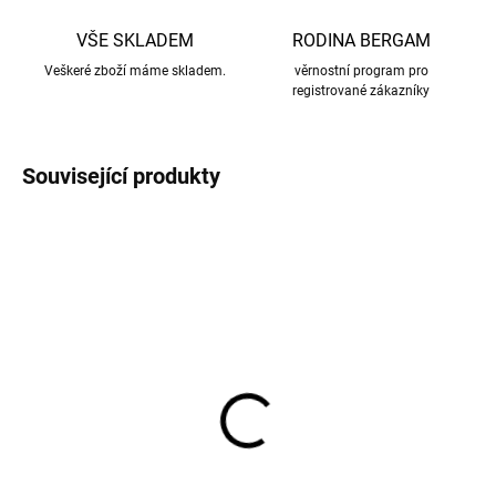
VŠE SKLADEM
RODINA BERGAM
Veškeré zboží máme skladem.
věrnostní program pro
registrované zákazníky
Související produkty
Dámské punčochové
Merino tílko pro ženy s