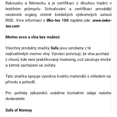
Rakousku a Německu a je certifikací s dlouhou tradicí v
textilním průmyslu. Schvalování a certifikaci provádějí
nezávislé orgány, včetně švédských výzkumných ústavů
RISE. Více informací o
Øko-tex 100
najdete zde:
www.oeko-
tex.com
Merino ovce a vlna bez mulesů
Všechny produkty značky
Safa
jsou vyrobeny z té
nejkvalitnější merino vlny. Výrobci potvrzují, že vlna pochází
z chovů, kde není praktikovaný mulesing, což zaručuje etické
a šetrné zacházení se zvířaty.
Tato značka spojuje vysokou kvalitu materiálů s ohledem na
přírodu a pohodlí.
Pro potřeby zákazníků uvádíme kontaktní údaje našeho
dodavatele:
Safa of Norway