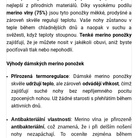
nejlepší z přírodních materiálů. Díky vysokému podílu
merino vlny (75%)
jsou tyto ponožky měkké, prodyšné a
zároveň skvěle regulují teplotu. Vaše nohy zůstanou v
teple během chladnějších dnů a naopak v suchu a
svěžesti, když teploty stoupnou.
Tenké merino ponožky
zajišťují, že je můžete nosit v jakékoli obuvi, aniž byste
pociťovali tlak nebo nepohodlí.
Výhody dámských merino ponožek
Přirozená termoregulace
: Dámské merino ponožky
skvěle
udržují teplo
, ale zároveň
odvádějí vlhkost
, čímž
zajišťují suché nohy bez nepříjemného pocitu
zpocených nohou. Už žádné starosti s přehřátím během
aktivních dnů.
Antibakteriální vlastnosti
: Merino vlna je přirozeně
antibakteriální
, což znamená, že i při delším nošení
nohy nezapáchají. To oceníte zejména během