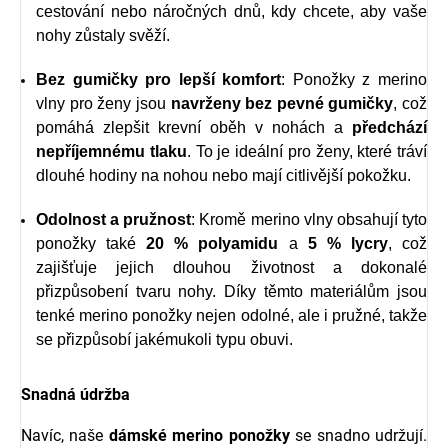
cestování nebo náročných dnů, kdy chcete, aby vaše
nohy zůstaly svěží.
Bez gumičky pro lepší komfort
: Ponožky z merino
vlny pro ženy jsou
navrženy bez pevné gumičky
, což
pomáhá zlepšit krevní oběh v nohách a
předchází
nepříjemnému tlaku
. To je ideální pro ženy, které tráví
dlouhé hodiny na nohou nebo mají citlivější pokožku.
Odolnost a pružnost
: Kromě merino vlny obsahují tyto
ponožky také
20 % polyamidu
a
5 % lycry
, což
zajišťuje jejich dlouhou životnost a dokonalé
přizpůsobení tvaru nohy. Díky těmto materiálům jsou
tenké merino ponožky
nejen odolné, ale i pružné, takže
se přizpůsobí jakémukoli typu obuvi.
Snadná údržba
Navíc, naše
dámské merino ponožky
se snadno udržují.