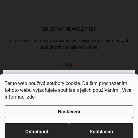
ODEBÍRAT NEWSLETTER
Vložte svůj e-mail a my vám budeme zasílat informace o nových
produktech na našem e-shopu.
E-MAIL
Tento web používá soubory cookie. Dalším procházením
tohoto webu vyjadřujete souhlas s jejich používáním.. Více
Vložením e-mailu souhlasíte s
podmínkami ochrany osobních údajů
informací
zde
.
Přihlásit se
Nastavení
Copyright 2026
Bergam
. Všechna práva vyhrazena.
Odmítnout
Souhlasím