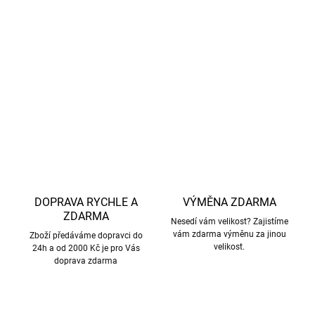
důrazem na
etický přístup k chovu a šetrné zacházení se
zvířaty.
DETAILNÍ INFORMACE
ZEPTAT SE
HLÍDAT
DOPRAVA RYCHLE A
VÝMĚNA ZDARMA
ZDARMA
Nesedí vám velikost? Zajistíme
vám zdarma výměnu za jinou
Zboží předáváme dopravci do
velikost.
24h a od 2000 Kč je pro Vás
doprava zdarma