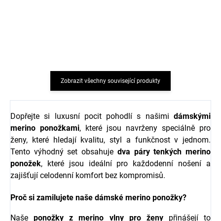
legíny z merino vlny
hedvábím Cosilana
černé SAFA
krémova barva
847 Kč
759 Kč
od
Zobrazit všechny související produkty
Dopřejte si luxusní pocit pohodlí s našimi
dámskými
merino ponožkami
, které jsou navrženy speciálně pro
ženy, které hledají kvalitu, styl a funkčnost v jednom.
Tento výhodný set obsahuje
dva páry tenkých merino
ponožek
, které jsou ideální pro každodenní nošení a
zajišťují celodenní komfort bez kompromisů.
Proč si zamilujete naše dámské merino ponožky?
Naše
ponožky z merino vlny pro ženy
přinášejí to