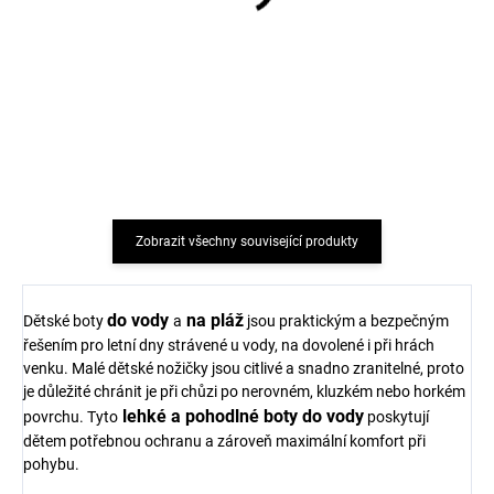
Dětské UV tričko s
Dětské UV tričko s
krátkým rukávem tmavě
krátkým rukávem modré
modré Sterntaler
Sterntaler
551 Kč
562 Kč
Zobrazit všechny související produkty
do vody
na pláž
Dětské boty
a
jsou praktickým a bezpečným
řešením pro letní dny strávené u vody, na dovolené i při hrách
venku. Malé dětské nožičky jsou citlivé a snadno zranitelné, proto
je důležité chránit je při chůzi po nerovném, kluzkém nebo horkém
lehké a pohodlné boty do vody
povrchu. Tyto
poskytují
dětem potřebnou ochranu a zároveň maximální komfort při
pohybu.