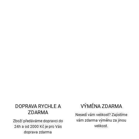
Lehký a příjemný materiál vhodný i pro celodenní
nošení
Materiál:
syntetika (neopren)
Praní:
30 °C
, běžný program, nebělit, nežehlit, nesušit v
sušičce, chemické čištění není možné
DETAILNÍ INFORMACE
ZEPTAT SE
HLÍDAT
DOPRAVA RYCHLE A
VÝMĚNA ZDARMA
ZDARMA
Nesedí vám velikost? Zajistíme
vám zdarma výměnu za jinou
Zboží předáváme dopravci do
velikost.
24h a od 2000 Kč je pro Vás
doprava zdarma