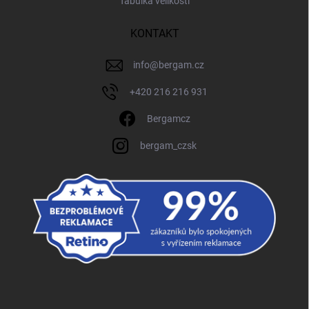
Tabulka velikostí
KONTAKT
info
@
bergam.cz
+420 216 216 931
Bergamcz
bergam_czsk