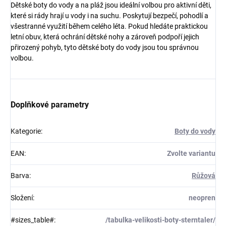
Dětské boty do vody a na pláž jsou ideální volbou pro aktivní děti,
které si rády hrají u vody i na suchu. Poskytují bezpečí, pohodlí a
všestranné využití během celého léta. Pokud hledáte praktickou
letní obuv, která ochrání dětské nohy a zároveň podpoří jejich
přirozený pohyb, tyto dětské boty do vody jsou tou správnou
volbou.
Doplňkové parametry
Kategorie
:
Boty do vody
EAN
:
Zvolte variantu
Barva
:
Růžová
Složení
:
neopren
#sizes_table#
:
/tabulka-velikosti-boty-sterntaler/