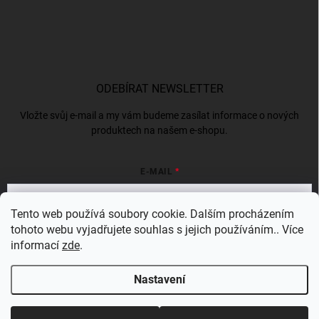
ODEBÍRAT NEWSLETTER
Vložte svůj e-mail a my vám budeme zasílat informace o nových
produktech na našem e-shopu.
E-MAIL
Tento web používá soubory cookie. Dalším procházením
tohoto webu vyjadřujete souhlas s jejich používáním.. Více
Vložením e-mailu souhlasíte s
podmínkami ochrany osobních údajů
informací
zde
.
Přihlásit se
Nastavení