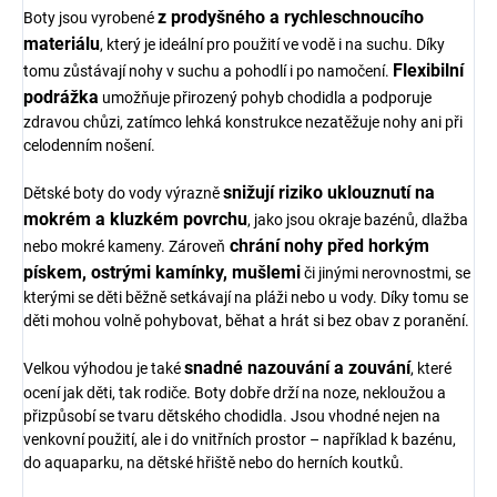
z prodyšného a rychleschnoucího
Boty jsou vyrobené
materiálu
, který je ideální pro použití ve vodě i na suchu. Díky
Flexibilní
tomu zůstávají nohy v suchu a pohodlí i po namočení.
podrážka
umožňuje přirozený pohyb chodidla a podporuje
zdravou chůzi, zatímco lehká konstrukce nezatěžuje nohy ani při
celodenním nošení.
snižují riziko uklouznutí na
Dětské boty do vody výrazně
mokrém a kluzkém povrchu
, jako jsou okraje bazénů, dlažba
chrání nohy před horkým
nebo mokré kameny. Zároveň
pískem, ostrými kamínky, mušlemi
či jinými nerovnostmi, se
kterými se děti běžně setkávají na pláži nebo u vody. Díky tomu se
děti mohou volně pohybovat, běhat a hrát si bez obav z poranění.
snadné nazouvání a zouvání
Velkou výhodou je také
, které
ocení jak děti, tak rodiče. Boty dobře drží na noze, nekloužou a
přizpůsobí se tvaru dětského chodidla. Jsou vhodné nejen na
venkovní použití, ale i do vnitřních prostor – například k bazénu,
do aquaparku, na dětské hřiště nebo do herních koutků.