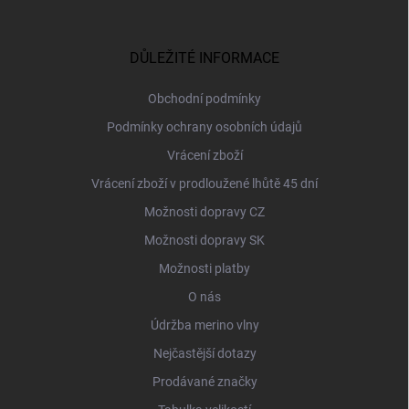
á
p
a
DŮLEŽITÉ INFORMACE
t
í
Obchodní podmínky
Podmínky ochrany osobních údajů
Vrácení zboží
Vrácení zboží v prodloužené lhůtě 45 dní
Možnosti dopravy CZ
Možnosti dopravy SK
Možnosti platby
O nás
Údržba merino vlny
Nejčastější dotazy
Prodávané značky