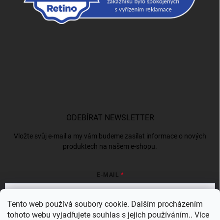
ODEBÍRAT NEWSLETTER
Vložte svůj e-mail a my vám budeme zasílat informace o nových
produktech na našem e-shopu.
E-MAIL
Tento web používá soubory cookie. Dalším procházením
tohoto webu vyjadřujete souhlas s jejich používáním.. Více