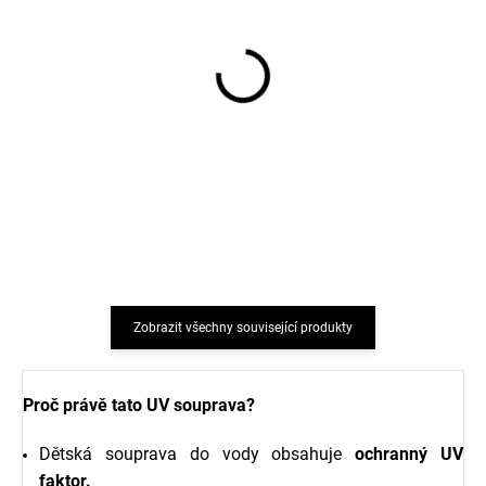
Boty do vody pro děti
Dětský UV klobouk proti
Barefoot modré
slunci růžový Geggamoja
Sterntaler
653 Kč
349 Kč
Zobrazit všechny související produkty
Proč právě tato UV souprava?
Dětská souprava do vody obsahuje
ochranný UV
faktor.