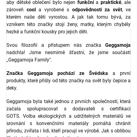
aby dětské oblečení bylo nejen
funkční
a
praktické
, ale
zároveň
cool
a vyrobené s
odpovědností za svět
, ve
kterém naše děti vyrostou. A jak tak tomu bývá, za
vznikem této značky stojí ženy, matky, kterým chyběly
hezké a funkční kousky pro jejich děti.
Svou filozofií a přístupem nás značka
Geggamoja
nadchla! Jsme nesmírně šťastní, že jsme součástí
,,Geggamoja Family".
Značka Geggamoja pochází ze Švédska
a první
produkty, které přišly od této značky na svět byly čepice a
deky.
Geggamoja byla také jednou z prvních společností, která
začala spolupracovat s dodavateli s certifikací
GOTS. Volba ekologických a udržitelných materiálů ve
srovnání s konvenčními materiály pomáhá chránit
přírodu, zvířata i lidi, kteří pracují ve výrobě. Jak s oblibou