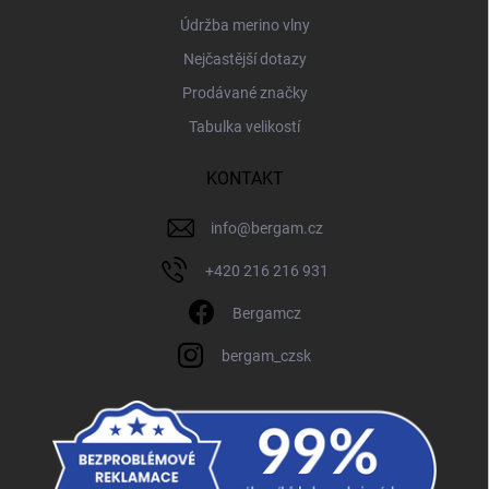
Údržba merino vlny
Nejčastější dotazy
Prodávané značky
Tabulka velikostí
KONTAKT
info
@
bergam.cz
+420 216 216 931
Bergamcz
bergam_czsk