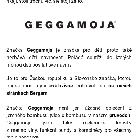
říkají, stojí trochu víc, ale stojí za to.
Značka
Geggamoja
je značka pro děti, proto také
nechává děti navrhovat! Pořádá soutěž, do kterých
mohou děti posílat své návrhy.
Je to pro Českou republiku a Slovensko značka, kterou
budeš moci nyní
exkluzivně
potkávat jen
na našich
stránkách Bergam
.
Značka
Geggamoja
není jen úžasné oblečení z
jemného bambusu (více o bambusu v našem
průvodci
).
Geggamoja jsou také měkoučké kousky
z merino vlny, funkční bundy a kombinézy pro všechny
malé neposedy.