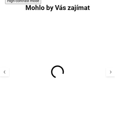
High-contrast mode
Mohlo by Vás zajímat
AKCE
AKCE
Dětská UV souprava s
Dětská UV soup
krátkým rukávem navy
triko s dlouhým
Geggamoja
rukávem a krať
Leo Geggamoja
1 080 Kč
1 090 K