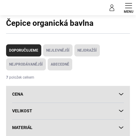
Přejít
Čepice
na
obsah
Čepice organická bavlna
Ř
a
DOPORUČUJEME
NEJLEVNĚJŠÍ
NEJDRAŽŠÍ
z
e
NEJPRODÁVANĚJŠÍ
ABECEDNĚ
n
í
7
položek celkem
p
r
CENA
o
d
u
VELIKOST
k
t
MATERIÁL
ů