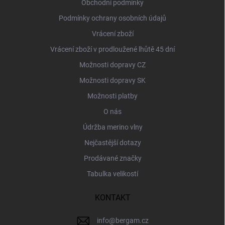
í
Obchodní podmínky
Podmínky ochrany osobních údajů
Vrácení zboží
Vrácení zboží v prodloužené lhůtě 45 dní
Možnosti dopravy CZ
Možnosti dopravy SK
Možnosti platby
O nás
Údržba merino vlny
Nejčastější dotazy
Prodávané značky
Tabulka velikostí
KONTAKT
info
@
bergam.cz