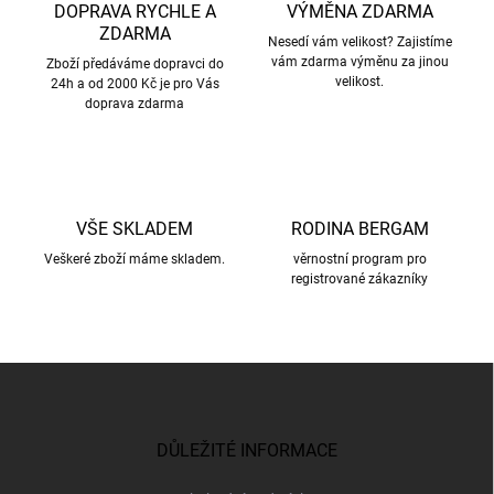
c
DOPRAVA RYCHLE A
VÝMĚNA ZDARMA
í
ZDARMA
p
Nesedí vám velikost? Zajistíme
vám zdarma výměnu za jinou
r
Zboží předáváme dopravci do
velikost.
24h a od 2000 Kč je pro Vás
v
doprava zdarma
k
y
v
ý
p
i
VŠE SKLADEM
RODINA BERGAM
s
u
Veškeré zboží máme skladem.
věrnostní program pro
registrované zákazníky
Z
á
p
a
DŮLEŽITÉ INFORMACE
t