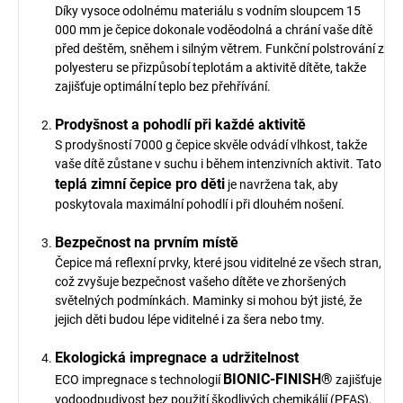
Díky vysoce odolnému materiálu s vodním sloupcem 15
000 mm je čepice dokonale voděodolná a chrání vaše dítě
před deštěm, sněhem i silným větrem. Funkční polstrování z
polyesteru se přizpůsobí teplotám a aktivitě dítěte, takže
zajišťuje optimální teplo bez přehřívání.
Prodyšnost a pohodlí při každé aktivitě
S prodyšností 7000 g čepice skvěle odvádí vlhkost, takže
vaše dítě zůstane v suchu i během intenzivních aktivit. Tato
teplá zimní čepice pro děti
je navržena tak, aby
poskytovala maximální pohodlí i při dlouhém nošení.
Bezpečnost na prvním místě
Čepice má reflexní prvky, které jsou viditelné ze všech stran,
což zvyšuje bezpečnost vašeho dítěte ve zhoršených
světelných podmínkách. Maminky si mohou být jisté, že
jejich děti budou lépe viditelné i za šera nebo tmy.
Ekologická impregnace a udržitelnost
BIONIC-FINISH®
ECO impregnace s technologií
zajišťuje
vodoodpudivost bez použití škodlivých chemikálií (PFAS),