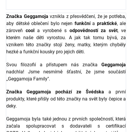
Značka Geggamoja
vznikla z přesvědčení, že je potřeba,
aby dětské oblečení bylo nejen
funkční
a
praktické
, ale
zároveň
cool
a vyrobené s
odpovědností za svět
, ve
kterém naše děti vyrostou. A jak tak tomu bývá, za
vznikem této značky stojí ženy, matky, kterým chyběly
hezké a funkční kousky pro jejich děti.
Svou filozofií a přístupem nás značka
Geggamoja
nadchla! Jsme nesmírně šťastní, že jsme součástí
,,Geggamoja Family".
Značka Geggamoja pochází ze Švédska
a první
produkty, které přišly od této značky na svět byly čepice a
deky.
Geggamoja byla také jednou z prvních společností, která
začala spolupracovat s dodavateli s certifikací