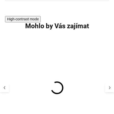
High-contrast mode
Mohlo by Vás zajímat
VÝPRODEJ
VÝPRODEJ
Dětská merino čepice
Dětská pletená 
Geggamoja - Beige
Geggamoja - bé