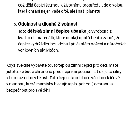
což dělá čepici šetrnou k životnímu prostředí. Jde o volbu,
která chrání nejen vaše dítě, ale i naši planetu.
Odolnost a dlouhá životnost
dětská zimní čepice ušanka
Tato
je vyrobena z
kvalitních materiálů, které odolají opotřebení a zaručí, že
čepice vydrží dlouhou dobu i při častém nošení a náročných
venkovních aktivitách.
Když své dítě vybavíte touto teplou zimní čepicí pro děti, máte
jistotu, že bude chráněno před nepřízní počasí – ať už je to silný
vítr, mráz nebo vlhkost. Tato čepice kombinuje všechny klíčové
vlastnosti, které maminky hledají: teplo, pohodlí, ochranu a
bezpečnost pro své děti!