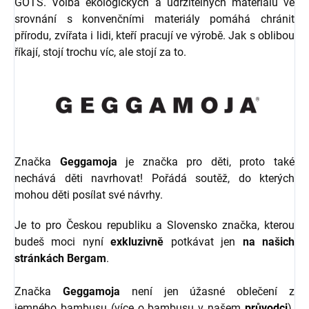
GOTS. Volba ekologických a udržitelných materiálů ve
srovnání s konvenčními materiály pomáhá chránit
přírodu, zvířata i lidi, kteří pracují ve výrobě. Jak s oblibou
říkají, stojí trochu víc, ale stojí za to.
Značka
Geggamoja
je značka pro děti, proto také
nechává děti navrhovat! Pořádá soutěž, do kterých
mohou děti posílat své návrhy.
Je to pro Českou republiku a Slovensko značka, kterou
budeš moci nyní
exkluzivně
potkávat jen
na našich
stránkách Bergam
.
Značka
Geggamoja
není jen úžasné oblečení z
jemného bambusu (více o bambusu v našem
průvodci
).