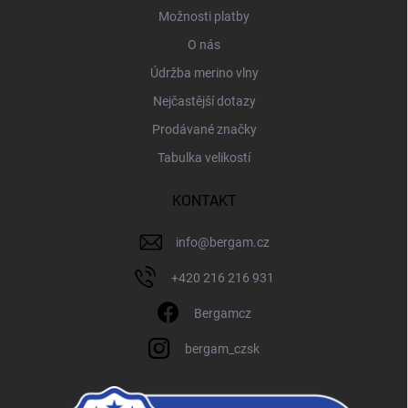
Možnosti platby
O nás
Údržba merino vlny
Nejčastější dotazy
Prodávané značky
Tabulka velikostí
KONTAKT
info
@
bergam.cz
+420 216 216 931
Bergamcz
bergam_czsk