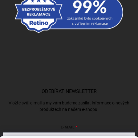
ODEBÍRAT NEWSLETTER
Vložte svůj e-mail a my vám budeme zasílat informace o nových
produktech na našem e-shopu.
E-MAIL