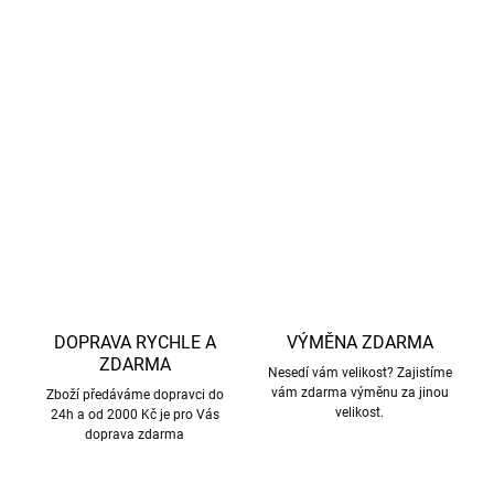
venkovní teplotě a aktivitě dítěte, aby poskytlo ideální
tepelný komfort.
DETAILNÍ INFORMACE
ZEPTAT SE
HLÍDAT
DOPRAVA RYCHLE A
VÝMĚNA ZDARMA
ZDARMA
Nesedí vám velikost? Zajistíme
vám zdarma výměnu za jinou
Zboží předáváme dopravci do
velikost.
24h a od 2000 Kč je pro Vás
doprava zdarma