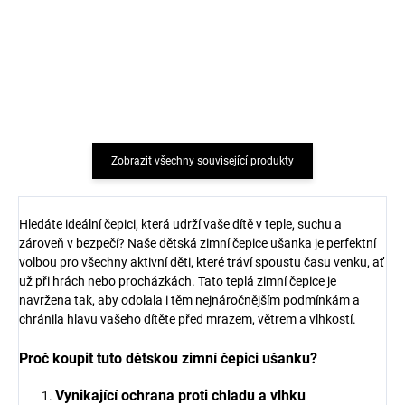
Dětské merino ponožky
Dětské merino ponožky
Trille SAFA světle růžové
krémové Trille SAFA
165 Kč
177 Kč
Zobrazit všechny související produkty
Hledáte ideální čepici, která udrží vaše dítě v teple, suchu a
zároveň v bezpečí? Naše dětská zimní čepice ušanka je perfektní
volbou pro všechny aktivní děti, které tráví spoustu času venku, ať
už při hrách nebo procházkách. Tato teplá zimní čepice je
navržena tak, aby odolala i těm nejnáročnějším podmínkám a
chránila hlavu vašeho dítěte před mrazem, větrem a vlhkostí.
Proč koupit tuto dětskou zimní čepici ušanku?
Vynikající ochrana proti chladu a vlhku