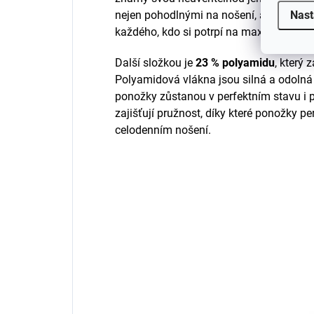
Nast
nejen pohodlnými na nošení, ale také je
každého, kdo si potrpí na maximální kom
Další složkou je
23 % polyamidu
, který 
Polyamidová vlákna jsou silná a odolná p
ponožky zůstanou v perfektním stavu i
zajišťují pružnost, díky které ponožky per
celodenním nošení.