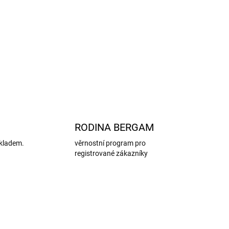
ůstávají ponožky svěží i po celodenním nošení.
udou nejen v teple, ale také v suchu a pohodlí.
ám dodává mimořádnou
měkkost
a pocit luxusu.
ZEPTAT SE
HLÍDAT
RODINA BERGAM
kladem.
věrnostní program pro
registrované zákazníky