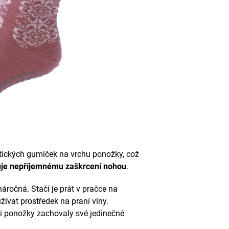
tických gumiček na vrchu ponožky, což
ňuje nepříjemnému zaškrcení nohou
.
áročná. Stačí je prát v pračce na
žívat prostředek na praní vlny.
i ponožky zachovaly své jedinečné