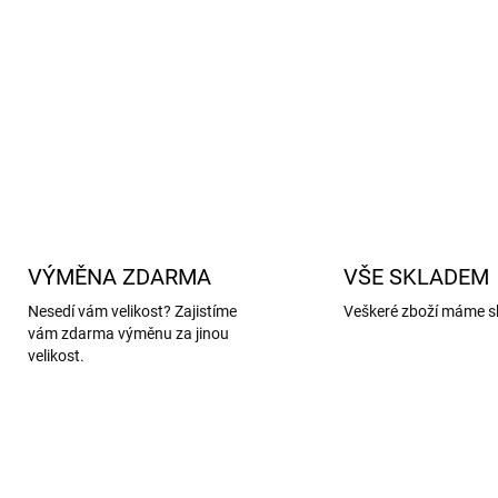
odolnosti proti zápachu
z
To znamená, že vaše nohy b
Kašmír
dámským ponožk
DETAILNÍ INFORMACE
VÝMĚNA ZDARMA
VŠE SKLADEM
Nesedí vám velikost? Zajistíme
Veškeré zboží máme s
vám zdarma výměnu za jinou
velikost.