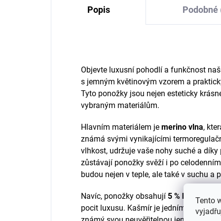
Popis
Podobné 
Objevte luxusní pohodlí a funkčnost na
s jemným květinovým vzorem a praktický
Tyto ponožky jsou nejen esteticky krásné
vybraným materiálům.
Hlavním materiálem je
merino vlna
, kte
známá svými vynikajícími termoregulačn
vlhkost, udržuje vaše nohy suché a díky 
zůstávají ponožky svěží i po celodenní
budou nejen v teple, ale také v suchu a p
Navíc, ponožky obsahují
5 % kašmíru
, 
Tento 
pocit luxusu. Kašmír je jedním z nejcenn
vyjadřu
známý svou neuvěřitelnou jemností a hře