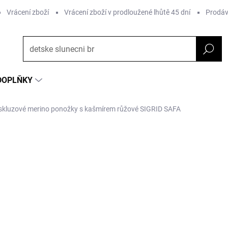
Vrácení zboží
Vrácení zboží v prodloužené lhůtě 45 dní
Prodáv
DOPLŇKY
iskluzové merino ponožky s kašmírem růžové SIGRID SAFA
ČKA:
SAFA
361 Kč
Měrná
VYPRODÁNO
cena:
MOŽNOSTI DORUČENÍ