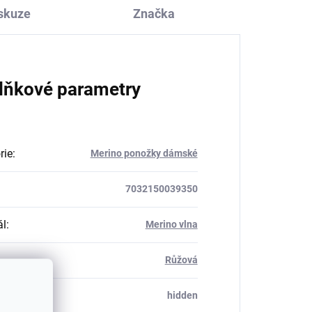
skuze
Značka
lňkové parametry
rie
:
Merino ponožky dámské
7032150039350
ál
:
Merino vlna
Růžová
_table#
:
hidden