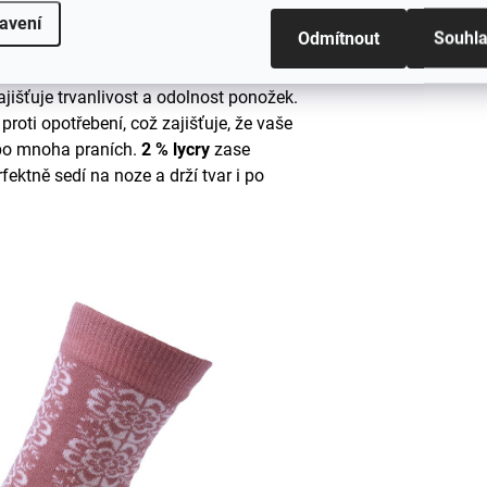
avení
mnými k pokožce, ideálními pro
Odmítnout
Souhl
fort.
zajišťuje trvanlivost a odolnost ponožek.
roti opotřebení, což zajišťuje, že vaše
 po mnoha praních.
2 % lycry
zase
fektně sedí na noze a drží tvar i po