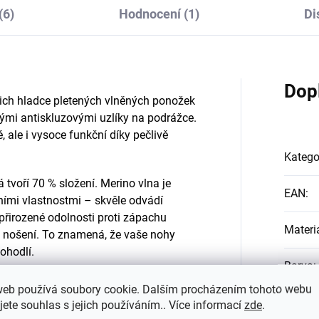
(6)
Hodnocení (1)
Di
Dop
šich hladce pletených vlněných ponožek
mi antiskluzovými uzlíky na podrážce.
, ale i vysoce funkční díky pečlivě
Katego
rá tvoří 70 % složení. Merino vlna je
EAN
:
ími vlastnostmi – skvěle odvádí
přirozené odolnosti proti zápachu
Materi
m nošení. To znamená, že vaše nohy
ohodlí.
Barva
:
což jim dodává mimořádnou měkkost a
web používá soubory cookie. Dalším procházením tohoto webu
ějších přírodních vláken na světě,
#sizes
jete souhlas s jejich používáním.. Více informací
zde
.
jivostí. Tento přídavek činí ponožky