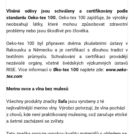
Vlněné oděvy jsou schváleny a certifikovány podle
standardu Oeko-tex 100.
Oeko-tex 100 zajišťuje, že výrobky
neobsahují látky, které mohou způsobovat zdravotní
problémy nebo jsou škodlivé pro člověka.
Oeko-tex 100 byl připraven dvěma zkušebními ústavy v
Rakousku a Německu a je certifikací s dlouhou tradicí v
textilním průmyslu. Schvalování a certifikaci provádějí
nezávislé orgány, včetně švédských výzkumných ústavů
RISE. Více informací o
Øko-tex 100
najdete zde:
www.oeko-
tex.com
Merino ovce a vlna bez mulesů
Všechny produkty značky
Safa
jsou vyrobeny z té
nejkvalitnější merino vlny. Výrobci potvrzují, že vlna pochází
z chovů, kde není praktikovaný mulesing, což zaručuje etické
a šetrné zacházení se zvířaty.
Tato značka spojuje vysokou kvalitu materiálů s ohledem na