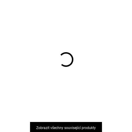
Dámské punčochy z
Dámské punčochy z
merino vlny černé Sofia
merino vlny modré Sofia
SAFA
SAFA
917 Kč
917 Kč
Zobrazit všechny související produkty