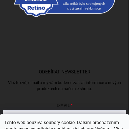
ODEBÍRAT NEWSLETTER
Vložte svůj e-mail a my vám budeme zasílat informace o nových
produktech na našem e-shopu.
E-MAIL
Tento web používá soubory cookie. Dalším procházením
tohoto webu vyjadřujete souhlas s jejich používáním.. Více