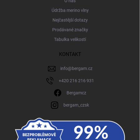
O nás
Údržba merino vlny
Nejčastější dotazy
Prodávané značky
Tabulka velikostí
KONTAKT
info
@
bergam.cz
+420 216 216 931
Bergamcz
bergam_czsk