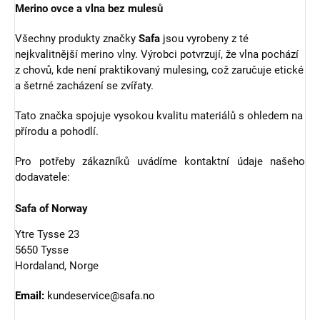
Merino ovce a vlna bez mulesů
Všechny produkty značky
Safa
jsou vyrobeny z té
nejkvalitnější merino vlny. Výrobci potvrzují, že vlna pochází
z chovů, kde není praktikovaný mulesing, což zaručuje etické
a šetrné zacházení se zvířaty.
Tato značka spojuje vysokou kvalitu materiálů s ohledem na
přírodu a pohodlí.
Pro potřeby zákazníků uvádíme kontaktní údaje našeho
dodavatele:
Safa of Norway
Ytre Tysse 23
5650 Tysse
Hordaland, Norge
Email:
kundeservice@safa.no