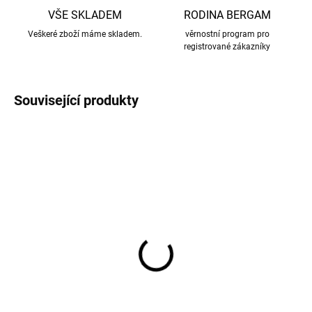
VŠE SKLADEM
RODINA BERGAM
Veškeré zboží máme skladem.
věrnostní program pro
registrované zákazníky
Související produkty
VÝPRODEJ
AKCE
Merino legíny dámské
Merino legíny dámské
vínové ASTRID SAFA
béžové ASTRID SAFA