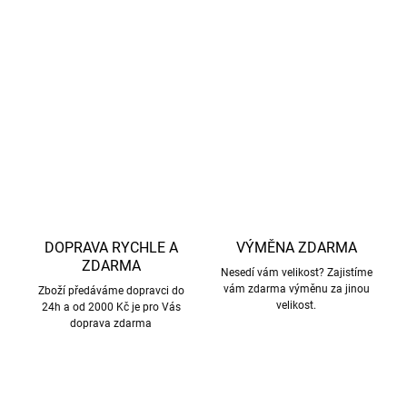
Vyrobeno z kvalitní merino vlny
bez mulesingu,
s
důrazem na
etický přístup k chovu a šetrné zacházení se
zvířaty.
DETAILNÍ INFORMACE
ZEPTAT SE
HLÍDAT
DOPRAVA RYCHLE A
VÝMĚNA ZDARMA
ZDARMA
Nesedí vám velikost? Zajistíme
vám zdarma výměnu za jinou
Zboží předáváme dopravci do
velikost.
24h a od 2000 Kč je pro Vás
doprava zdarma