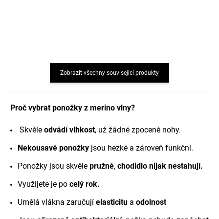
1 198 Kč
1 198 Kč
od
od
Zobrazit všechny související produkty
Proč vybrat ponožky z merino vlny?
Skvěle
odvádí vlhkost
, už žádné zpocené nohy.
Nekousavé ponožky
jsou hezké a zároveň funkční.
Ponožky jsou skvěle
pružné
,
chodidlo nijak nestahují.
Využijete je po
celý rok.
Umělá vlákna zaručují
elasticitu
a
odolnost