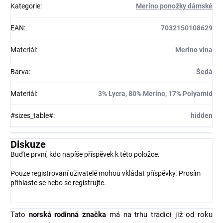
Kategorie
:
Merino ponožky dámské
EAN
:
7032150108629
Materiál
:
Merino vlna
Barva
:
Šedá
Materiál
:
3% Lycra, 80% Merino, 17% Polyamid
#sizes_table#
:
hidden
Diskuze
Buďte první, kdo napíše příspěvek k této položce.
Pouze registrovaní uživatelé mohou vkládat příspěvky. Prosím
přihlaste se
nebo se
registrujte
.
Tato
norská rodinná značka
má na trhu tradici již od roku