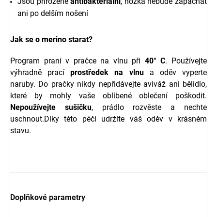
Jsou přirozeně
antibakteriální
, nožka nebude zapáchat
ani po delším nošení
Jak se o merino starat?
Program praní v pračce na vlnu při
40° C
. Používejte
výhradně prací
prostředek na vlnu
a oděv vyperte
naruby. Do pračky nikdy nepřidávejte aviváž ani bělidlo,
které by mohly vaše oblíbené oblečení poškodit.
Nepoužívejte sušičku
, prádlo rozvěste a nechte
uschnout.Díky této péči udržíte váš oděv v krásném
stavu.
Doplňkové parametry