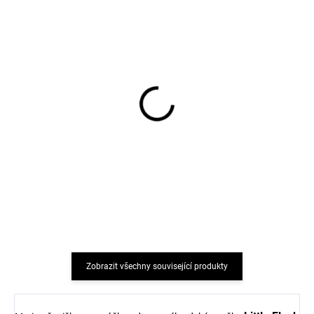
Dětská merino deka
Dětské merino body ze
LFOH - Orion Galaxy
100% merino vlny dlouhý
rukáv LFOH - modré
Orion Galaxy
1 280 Kč
790 Kč
Zobrazit všechny související produkty