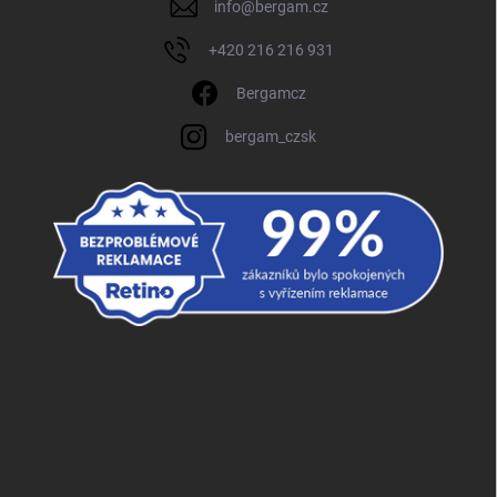
info
@
bergam.cz
+420 216 216 931
Bergamcz
bergam_czsk