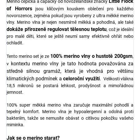
Little Flock
Merino čepička a capáčky od novozélandské značky
of Horro
r
s
jsou klíčovým kouskem oblečení pro každého
novorozence, zejména pokud jsou vyrobeny z ultra měkké merino
vlny. Merino vlna je nejen nesmírně měkká a pohodlná, ale také
dokáže přirozeně regulovat tělesnou teplotu
, což je ideální
pro malé děti, které se ještě neumí samy efektivně ohřát nebo
ochladit.
100% merino vlny o hustotě 200gsm
Tento merino set je ze
,
kontextu merino vlny je tato hodnota považována za
v
středně silnou gramáž, která je vhodná pro většinu
klimatických podmínek a
celoroční využití
.
Velikosti vlákna
18,5 mikronů se postará lehkost, prodyšnost a mimořádnou
jemnost.
100% super měkká merino vlna zaručuje maximální pohodlí a
tepelný komfort. Merino vlna je hypoalergenní a odolná proti
bakteriím, takže se nemusíte obávat o citlivou pokožku vašeho
miminka.
Jak se o merino starat?