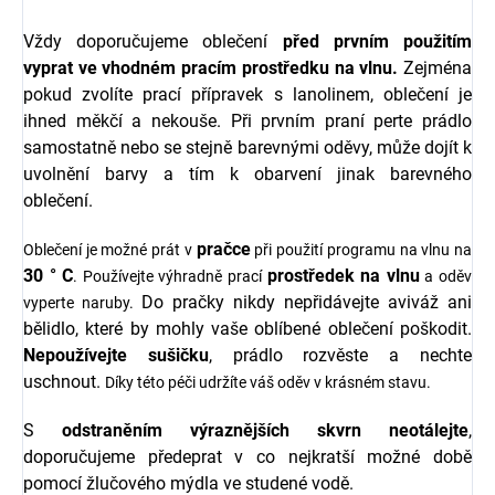
Vždy doporučujeme oblečení
před prvním použitím
vyprat ve vhodném pracím prostředku na vlnu.
Zejména
pokud zvolíte prací přípravek s l
anolinem, oblečení je
ihned měkčí a nekouše.
Při prvním praní perte prádlo
samostatně nebo se stejně barevnými oděvy, může dojít k
uvolnění barvy a tím k obarvení jinak barevného
oblečení.
pračce
Oblečení je možné prát v
při použití programu na vlnu na
30 ° C
prostředek na vlnu
. Používejte výhradně prací
a oděv
Do pračky nikdy nepřidávejte aviváž ani
vyperte naruby.
bělidlo, které by mohly vaše oblíbené oblečení poškodit.
Nepoužívejte sušičku
, prádlo rozvěste a nechte
uschnout.
Díky této péči udržíte váš oděv v krásném stavu.
S
odstraněním výraznějších skvrn neotálejte
,
doporučujeme předeprat v co nejkratší možné době
pomocí žlučového mýdla ve studené vodě.