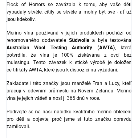
Flock of Horrors se zavázala k tomu, aby vaše děti
vypadaly skvěle, cítily se skvěle a mohly být své - ať už
jsou kdekoliv.
Merino vlna používaná v jejich produktech pochází od
renomovaného dodavatele
Südwolle
a byla testována
Australian Wool Testing Authority (AWTA)
, která
potvrdila, že vlna je 100% získávána z ovcí bez
mulesingu. Tento závazek k etické výrobě je doložen
certifikáty AWTA, které jsou k dispozici na vyžádání.
Zakladateli této značky jsou manželé Fran a Lucy, kteří
pracují v oděvním průmyslu na Novém Zélandu. Merino
vlna je jejich vášeň a nosí ji 365 dnů v roce.
Podívejte se na naši nabídku kvalitního merino oblečení
pro děti a objevte, proč jsme si tuto značku opravdu
zamilovali.