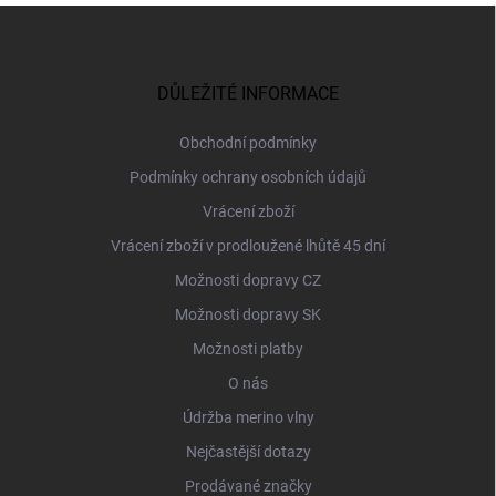
Z
á
p
a
DŮLEŽITÉ INFORMACE
t
í
Obchodní podmínky
Podmínky ochrany osobních údajů
Vrácení zboží
Vrácení zboží v prodloužené lhůtě 45 dní
Možnosti dopravy CZ
Možnosti dopravy SK
Možnosti platby
O nás
Údržba merino vlny
Nejčastější dotazy
Prodávané značky