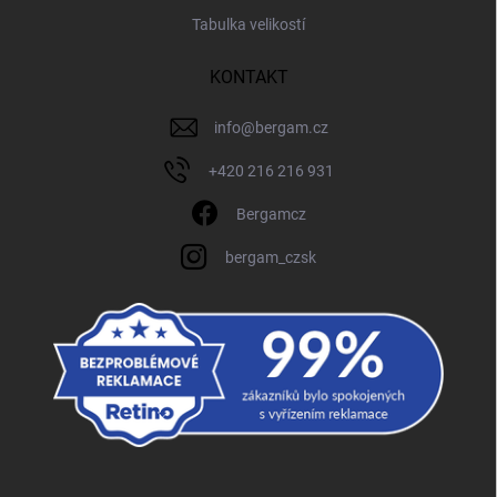
Tabulka velikostí
KONTAKT
info
@
bergam.cz
+420 216 216 931
Bergamcz
bergam_czsk