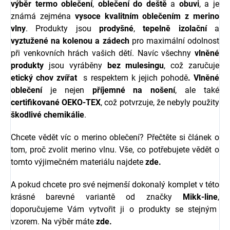
výběr termo oblečení
,
oblečení do deště
a
obuvi
, a je
známá zejména
vysoce kvalitním oblečením z merino
vlny
. Produkty jsou
prodyšné
,
tepelně izolační
a
vyztužené na kolenou a zádech
pro maximální odolnost
při venkovních hrách vašich dětí. Navíc všechny
vlněné
produkty
jsou vyráběny
bez mulesingu
, což zaručuje
etický chov zvířat
s respektem k jejich pohodě
.
Vlněné
oblečení
je nejen
příjemné na nošení
, ale také
certifikované OEKO-TEX
, což potvrzuje, že nebyly použity
škodlivé chemikálie
.
Chcete vědět víc o merino oblečení? Přečtěte si článek o
tom, proč zvolit merino vlnu. Vše, co potřebujete vědět o
tomto výjimečném materiálu najdete
zde.
A pokud chcete pro své nejmenší dokonalý komplet v této
krásné barevné variantě
od značky
Mikk-line
,
doporučujeme Vám vytvořit ji o produkty se stejným
vzorem. Na výběr máte
zde.