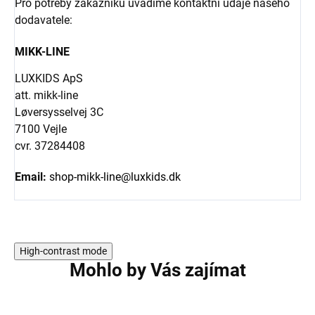
Pro potřeby zákazníků uvádíme kontaktní údaje našeho
dodavatele:
MIKK-LINE
LUXKIDS ApS
att. mikk-line
Løversysselvej 3C
7100 Vejle
cvr. 37284408
Email:
shop-mikk-line@luxkids.dk
High-contrast mode
Mohlo by Vás zajímat