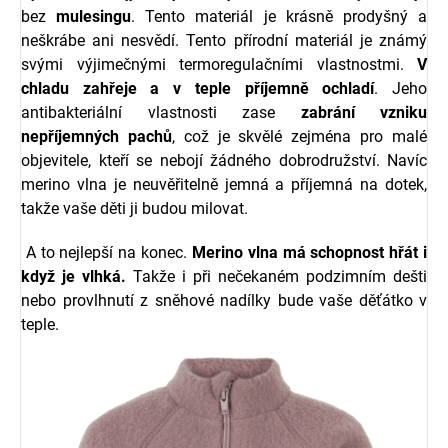
bez
mulesingu
. Tento materiál je krásně prodyšný a
neškrábe ani nesvědí. Tento přírodní materiál je známý
svými výjimečnými termoregulačními vlastnostmi.
V
chladu zahřeje a v teple příjemně ochladí
. Jeho
antibakteriální vlastnosti zase
zabrání vzniku
nepříjemných pachů
, což je skvělé zejména pro malé
objevitele, kteří se nebojí žádného dobrodružství. Navíc
merino vlna je neuvěřitelně jemná a příjemná na dotek,
takže vaše děti ji budou milovat.
A to nejlepší na konec.
Merino vlna má schopnost hřát i
když je vlhká.
Takže i při nečekaném podzimním dešti
nebo provlhnutí z sněhové nadílky bude vaše děťátko v
teple.