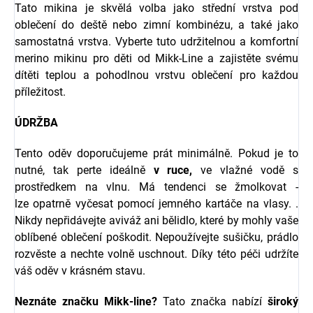
Tato mikina je skvělá volba jako střední vrstva pod
oblečení do deště nebo zimní kombinézu, a také jako
samostatná vrstva. Vyberte tuto udržitelnou a komfortní
merino mikinu pro děti od Mikk-Line a zajistěte svému
dítěti teplou a pohodlnou vrstvu oblečení pro každou
příležitost.
ÚDRŽBA
Tento oděv doporučujeme prát minimálně. Pokud je to
nutné, tak perte ideálně
v ruce,
ve vlažné vodě s
prostředkem na vlnu. Má tendenci se žmolkovat -
lze
opatrně vyčesat pomocí jemného kartáče na vlasy. .
Nikdy nepřidávejte aviváž ani bělidlo, které by mohly vaše
oblíbené oblečení poškodit. Nepoužívejte sušičku, prádlo
rozvěste a nechte volně uschnout. Díky této péči udržíte
váš oděv v krásném stavu.
Neznáte značku
Mikk-line
?
Tato značka nabízí
široký