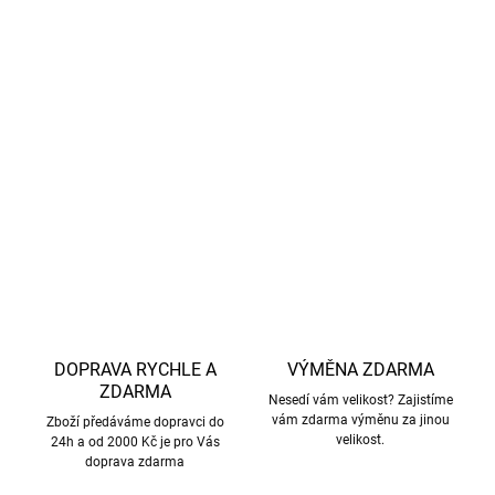
jejich pohodě.
Zaujala vás tato růžová merino-fleece mikina Twilight
Mauve od značky
Mikk-line?
Podívejte se i na další
podobné kousky, které vás určitě nadchnou! Více
zde.
DETAILNÍ INFORMACE
ZEPTAT SE
HLÍDAT
DOPRAVA RYCHLE A
VÝMĚNA ZDARMA
ZDARMA
Nesedí vám velikost? Zajistíme
vám zdarma výměnu za jinou
Zboží předáváme dopravci do
velikost.
24h a od 2000 Kč je pro Vás
doprava zdarma