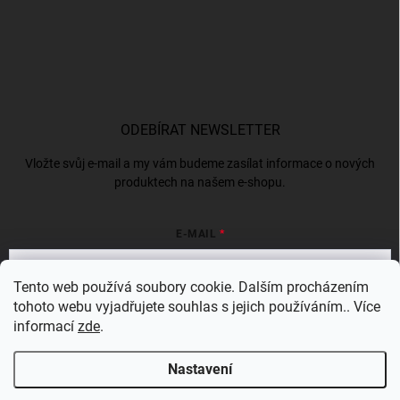
ODEBÍRAT NEWSLETTER
Vložte svůj e-mail a my vám budeme zasílat informace o nových
produktech na našem e-shopu.
E-MAIL
Tento web používá soubory cookie. Dalším procházením
tohoto webu vyjadřujete souhlas s jejich používáním.. Více
Vložením e-mailu souhlasíte s
podmínkami ochrany osobních údajů
informací
zde
.
Přihlásit se
Nastavení