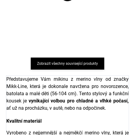
Dětská kukla jednovrstvá
Zavazovací čepička z
z merino vlny a hedvábí
merino vlny a hedvábí
pro děti Nirvana růžová
pro děti Nirvana růžová
Fixoni
Fixoni
491 Kč
491 Kč
Zobrazit všechny související produkty
Představujeme Vám mikinu z merino vlny od značky
Mikk-Line, která je dokonale navržena pro novorozence,
batolata a malé děti (56-104 cm). Tento stylový a funkční
kousek je
vynikající volbou pro chladné a vlhké počasí,
ať už na procházku, v autě, nebo na odpočinek.
Kvalitní materiál
Vyrobeno z nejjemnější a nejměkčí merino vlny, která je