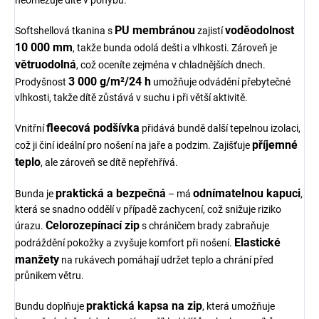
neomezuje dítě v pohybu.
PU membránou
voděodolnost
Softshellová tkanina s
zajistí
10 000 mm
, takže bunda odolá dešti a vlhkosti. Zároveň je
větruodolná
, což oceníte zejména v chladnějších dnech.
3 000 g/m²/24 h
Prodyšnost
umožňuje odvádění přebytečné
vlhkosti, takže dítě zůstává v suchu i při větší aktivitě.
fleecová podšívka
Vnitřní
přidává bundě další tepelnou izolaci,
příjemné
což ji činí ideální pro nošení na jaře a podzim. Zajišťuje
teplo
, ale zároveň se dítě nepřehřívá.
praktická a bezpečná
odnímatelnou kapuci
Bunda je
– má
,
která se snadno oddělí v případě zachycení, což snižuje riziko
Celorozepínací zip
úrazu.
s chráničem brady zabraňuje
Elastické
podráždění pokožky a zvyšuje komfort při nošení.
manžety
na rukávech pomáhají udržet teplo a chrání před
průnikem větru.
praktická kapsa na zip
Bundu doplňuje
, která umožňuje