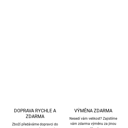
recyklovaná vlákna
, neobsahuje fluorokarbony, šetrná
k přírodě.
Snadná údržba
–
Praní na 40 °C
, perte naruby, sušení
v sušičce na nízkou teplotu, bez aviváže a bělicích
prostředků.
Materiál:
92% polyester, 8% elastan/100% polyester,
PU membrána
DETAILNÍ INFORMACE
ZEPTAT SE
HLÍDAT
DOPRAVA RYCHLE A
VÝMĚNA ZDARMA
ZDARMA
Nesedí vám velikost? Zajistíme
vám zdarma výměnu za jinou
Zboží předáváme dopravci do