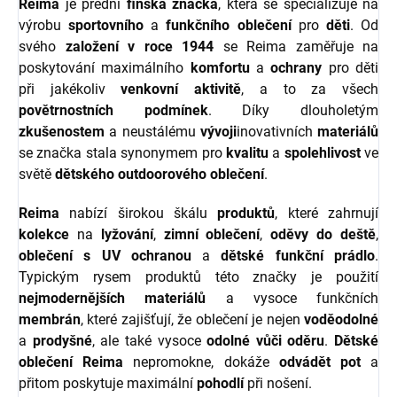
Reima
je přední
finská značka
, která se specializuje na
výrobu
sportovního
a
funkčního oblečení
pro
děti
. Od
svého
založení v roce 1944
se Reima zaměřuje na
poskytování maximálního
komfortu
a
ochrany
pro děti
při jakékoliv
venkovní aktivitě
, a to za všech
povětrnostních podmínek
. Díky dlouholetým
zkušenostem
a neustálému
vývoji
inovativních
materiálů
se značka stala synonymem pro
kvalitu
a
spolehlivost
ve
světě
dětského outdoorového oblečení
.
Reima
nabízí širokou škálu
produktů
, které zahrnují
kolekce
na
lyžování
,
zimní oblečení
,
oděvy do deště
,
oblečení s UV ochranou
a
dětské funkční prádlo
.
Typickým rysem produktů této značky je použití
nejmodernějších materiálů
a vysoce funkčních
membrán
, které zajišťují, že oblečení je nejen
voděodolné
a
prodyšné
, ale také vysoce
odolné vůči oděru
.
Dětské
oblečení Reima
nepromokne, dokáže
odvádět pot
a
přitom poskytuje maximální
pohodlí
při nošení.