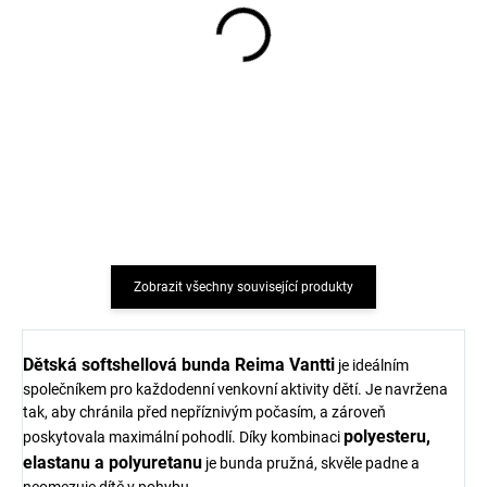
Dětské triko s dlouhým
Dětské triko s dlouhým
rukávem z merino vlny
rukávem z merino vlny a
šedé melange grey
hedvábí šedé Cosilana
Wheat
968 Kč
653 Kč
od
Zobrazit všechny související produkty
Dětská softshellová bunda Reima Vantti
je ideálním
společníkem pro každodenní venkovní aktivity dětí. Je navržena
tak, aby chránila před nepříznivým počasím, a zároveň
polyesteru,
poskytovala maximální pohodlí. Díky kombinaci
elastanu a polyuretanu
je bunda pružná, skvěle padne a