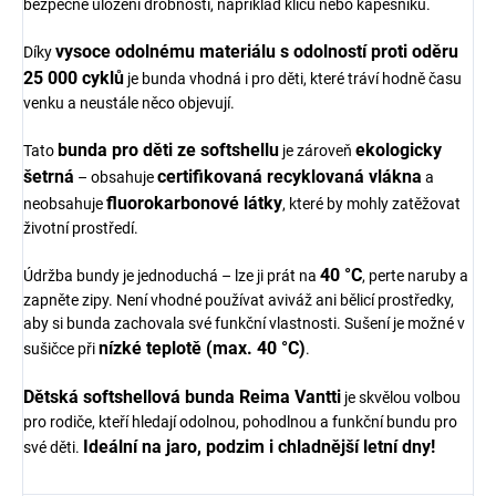
bezpečné uložení drobností, například klíčů nebo kapesníků.
vysoce odolnému materiálu s odolností proti oděru
Díky
25 000 cyklů
je bunda vhodná i pro děti, které tráví hodně času
venku a neustále něco objevují.
bunda pro děti ze softshellu
ekologicky
Tato
je zároveň
šetrná
certifikovaná recyklovaná vlákna
– obsahuje
a
fluorokarbonové látky
neobsahuje
, které by mohly zatěžovat
životní prostředí.
40 °C
Údržba bundy je jednoduchá – lze ji prát na
, perte naruby a
zapněte zipy. Není vhodné používat aviváž ani bělicí prostředky,
aby si bunda zachovala své funkční vlastnosti. Sušení je možné v
nízké teplotě (max. 40 °C)
sušičce při
.
Dětská softshellová bunda Reima Vantti
je skvělou volbou
pro rodiče, kteří hledají odolnou, pohodlnou a funkční bundu pro
Ideální na jaro, podzim i chladnější letní dny!
své děti.