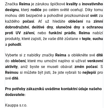
Značka
Reima
je zárukou špičkové
kvality
a
inovativního
designu
, který
rodiče
po celém světě oceňují. Díky tomu
mohou děti bezpečně a pohodlně prozkoumávat
svět
za
každého
počasí
. Ať už hledáte
oblečení
na
zimní
dobrodružství
,
deštivé dny
,
slunečné dny s ochranou
proti UV záření
, nebo
funkční prádlo
,
Reima
nabízí
produkty, které zajistí, že vaše dítě zůstane v
teple
,
suchu
a
pohodlí
.
Vyberte si z nabídky značky
Reima
a oblékněte své
dítě
do
oblečení
, které mu umožní naplno si užívat
venkovní
aktivity
, aniž byste se museli obávat
změn počasí
. S
Reimou
si můžete být jisti, že jste vybrali to
nejlepší
pro
své
dítě
.
Pro potřeby zákazníků uvádíme kontaktní údaje našeho
dodavatele:
Kauppa s.r.o.