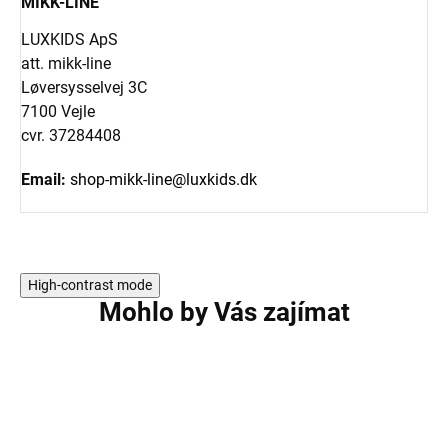
MIKK-LINE
LUXKIDS ApS
att. mikk-line
Løversysselvej 3C
7100 Vejle
cvr. 37284408
Email:
shop-mikk-line@luxkids.dk
High-contrast mode
Mohlo by Vás zajímat
AKCE
AKCE