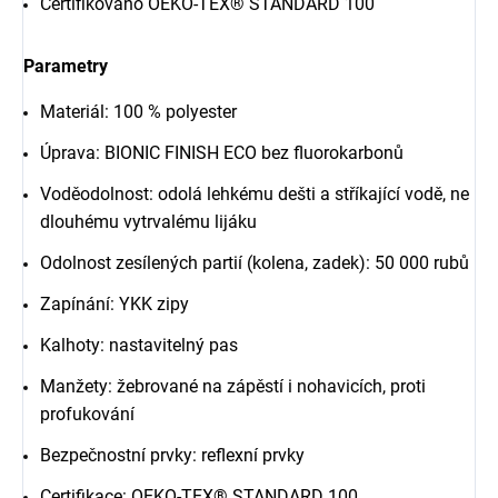
Certifikováno OEKO-TEX® STANDARD 100
Parametry
Materiál: 100 % polyester
Úprava: BIONIC FINISH ECO bez fluorokarbonů
Voděodolnost: odolá lehkému dešti a stříkající vodě, ne
dlouhému vytrvalému lijáku
Odolnost zesílených partií (kolena, zadek): 50 000 rubů
Zapínání: YKK zipy
Kalhoty: nastavitelný pas
Manžety: žebrované na zápěstí i nohavicích, proti
profukování
Bezpečnostní prvky: reflexní prvky
Certifikace: OEKO-TEX® STANDARD 100