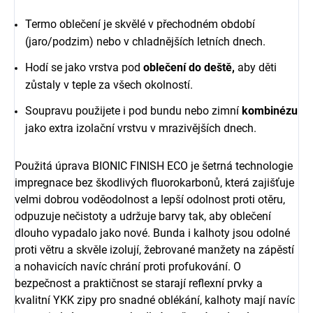
Termo oblečení je skvělé v přechodném období
(jaro/podzim) nebo v chladnějších letních dnech.
Hodí se jako vrstva pod
oblečení do deště,
aby děti
zůstaly v teple za všech okolností.
Soupravu použijete i pod bundu nebo zimní
kombinézu
jako extra izolační vrstvu v mrazivějších dnech.
Použitá úprava BIONIC FINISH ECO je šetrná technologie
impregnace bez škodlivých fluorokarbonů, která zajišťuje
velmi dobrou voděodolnost a lepší odolnost proti otěru,
odpuzuje nečistoty a udržuje barvy tak, aby oblečení
dlouho vypadalo jako nové. Bunda i kalhoty jsou odolné
proti větru a skvěle izolují, žebrované manžety na zápěstí
a nohavicích navíc chrání proti profukování. O
bezpečnost a praktičnost se starají reflexní prvky a
kvalitní YKK zipy pro snadné oblékání, kalhoty mají navíc