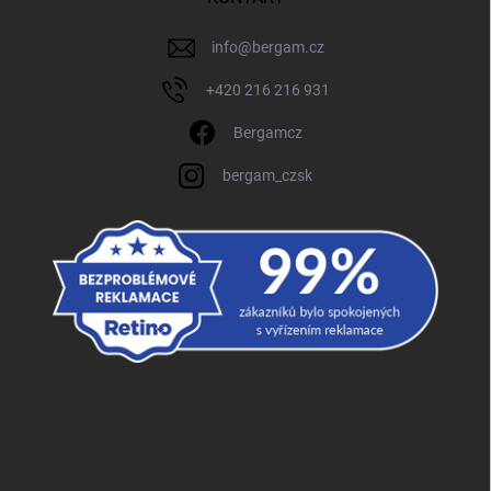
info
@
bergam.cz
+420 216 216 931
Bergamcz
bergam_czsk