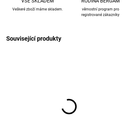
VŠE SKLADEM
RODINA BERGAM
Veškeré zboží máme skladem.
věrnostní program pro
registrované zákazníky
Související produkty
NOVINKA
NOVINKA
AKCE
AKCE
Dětské bambusové
Dětské bambusové
ponožky 5 párů ONYU
ponožky 5 párů ONYU
OY26 - modrá barva
OY26 - béžová barva