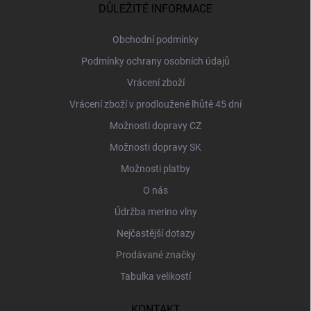
a
DŮLEŽITÉ INFORMACE
t
í
Obchodní podmínky
Podmínky ochrany osobních údajů
Vrácení zboží
Vrácení zboží v prodloužené lhůtě 45 dní
Možnosti dopravy CZ
Možnosti dopravy SK
Možnosti platby
O nás
Údržba merino vlny
Nejčastější dotazy
Prodávané značky
Tabulka velikostí
KONTAKT