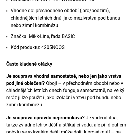
Vhodné do: přechodného období (jaro/podzim),
chladnějších letních dnů, jako mezivrstva pod bundu
nebo zimní kombinézu
Značka: Mikk-Line, řada BASIC
Kód produktu: 4205NOOS
Často kladené otázky
Je souprava vhodná samostatně, nebo jen jako vrstva
pod jiné oblečení?
Obojí – v přechodném období nebo v
chladnějších letních dnech funguje samostatně, na velký
mráz ji lze použít i jako izolační vrstvu pod bundu nebo
zimní kombinézu.
Je souprava opravdu nepromokavá?
Je voděodolná,
takže zvládne lehký déšť a stříkající vodu, ale při dlouhém
pobytu ve vytrvalém dešti může dojít k prosáknutí – na