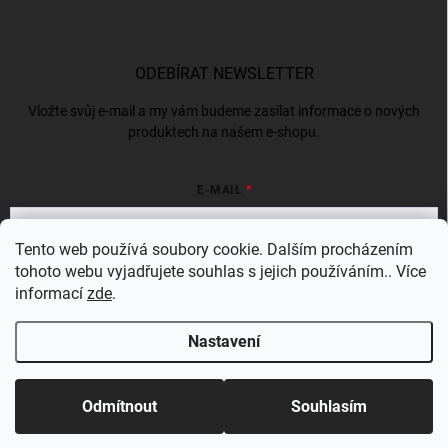
ODEBÍRAT NEWSLETTER
Vložte svůj e-mail a my vám budeme zasílat informace o nových
produktech na našem e-shopu.
E-MAIL
Tento web používá soubory cookie. Dalším procházením
tohoto webu vyjadřujete souhlas s jejich používáním.. Více
Vložením e-mailu souhlasíte s
podmínkami ochrany osobních údajů
informací
zde
.
Přihlásit se
Nastavení
Copyright 2026
Bergam
. Všechna práva vyhrazena.
Odmítnout
Souhlasím
Vytvořil Shoptet Premium