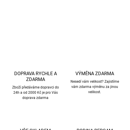
Kód produktu: 4205NOOS
DETAILNÍ INFORMACE
ZEPTAT SE
HLÍDAT
DOPRAVA RYCHLE A
VÝMĚNA ZDARMA
ZDARMA
Nesedí vám velikost? Zajistíme
vám zdarma výměnu za jinou
Zboží předáváme dopravci do
velikost.
24h a od 2000 Kč je pro Vás
doprava zdarma