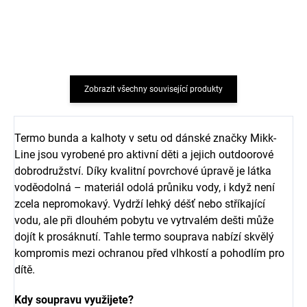
Rhodonite
Angora
324 Kč
324 Kč
Zobrazit všechny související produkty
Termo bunda a kalhoty v setu od dánské značky Mikk-
Line jsou vyrobené pro aktivní děti a jejich outdoorové
dobrodružství. Díky kvalitní povrchové úpravě je látka
voděodolná – materiál odolá průniku vody, i když není
zcela nepromokavý. Vydrží lehký déšť nebo stříkající
vodu, ale při dlouhém pobytu ve vytrvalém dešti může
dojít k prosáknutí. Tahle termo souprava nabízí skvělý
kompromis mezi ochranou před vlhkostí a pohodlím pro
dítě.
Kdy soupravu využijete?