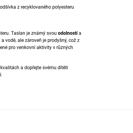
odšívka z recyklovaného polyesteru
steru. Taslan je známý svou
odolností
a
a vodě, ale zároveň je prodyšný, což z
čené pro venkovní aktivity v různých
valitách a dopřejte svému dítěti
í.