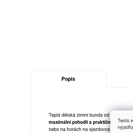
Dětské merino ponožky
Trille SAFA světle růžové
165 Kč
Popis
Teplá dětská zimní bunda od značky Ge
Tento 
maximální pohodlí a praktičnost
vašeho 
vyjadřu
nebo na horách na sjezdovce na lyžích.