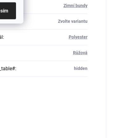
rie
:
Zimní bundy
asím
Zvolte variantu
ál
:
Polyester
Růžová
_table#
:
hidden