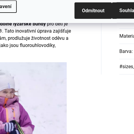
dní zdroje a přispívá k udržitelné péči
Katego
avení
Odmítnout
Souhl
EAN
:
odolné lyžařské bundy
pro děti je
®
. Tato inovativní úprava zajišťuje
Materi
ám, prodlužuje životnost oděvu a
 jako jsou fluorouhlovodíky,
Barva
:
#sizes