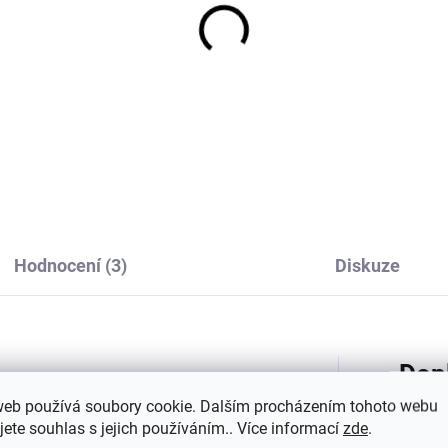
Hodnocení (3)
Diskuze
Dop
ggamoja je stvořena s myšlenkou na
web používá soubory cookie. Dalším procházením tohoto webu
dítěte během zimních dnů ve městě
jete souhlas s jejich používáním.. Více informací
zde
.
 S využitím
recyklovaného materiálu