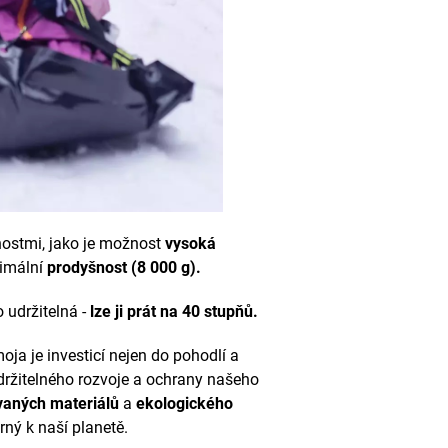
nostmi, jako je možnost
vysoká
imální
prodyšnost (8 000 g).
 udržitelná -
lze ji prát na 40 stupňů.
ja je investicí nejen do pohodlí a
udržitelného rozvoje a ochrany našeho
vaných materiálů
a
ekologického
rný k naší planetě.