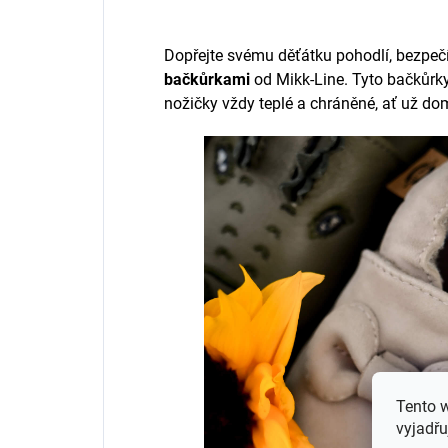
Dopřejte svému děťátku pohodlí, bezpečí
bačkůrkami
od Mikk-Line. Tyto bačkůrky
nožičky vždy teplé a chráněné, ať už dom
Tento 
vyjadřu