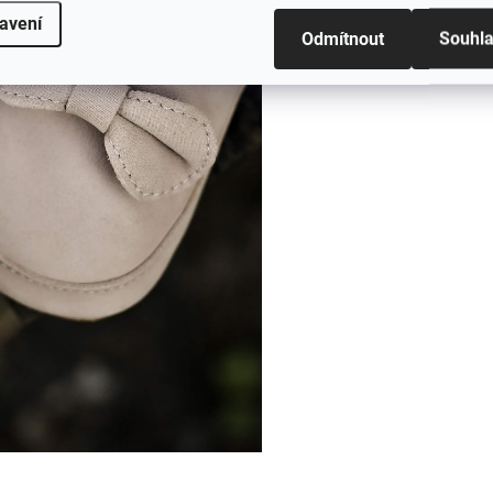
avení
Odmítnout
Souhl