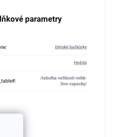
lňkové parametry
rie
:
Dětské bačkůrky
Hnědá
/tabulka-velikosti-mikk-
_table#
:
line-capacky/