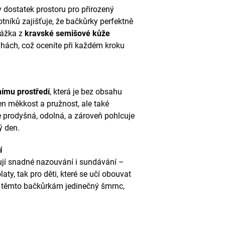
 dostatek prostoru pro přirozený
níků zajišťuje, že bačkůrky perfektně
rážka z
kravské semišové kůže
ahách, což oceníte při každém kroku
nímu prostředí
, která je bez obsahu
en měkkost a pružnost, ale také
e prodyšná, odolná, a zároveň pohlcuje
ý den.
í
ují snadné nazouvání i sundávání –
aty, tak pro děti, které se učí obouvat
jí těmto bačkůrkám jedinečný šmrnc,