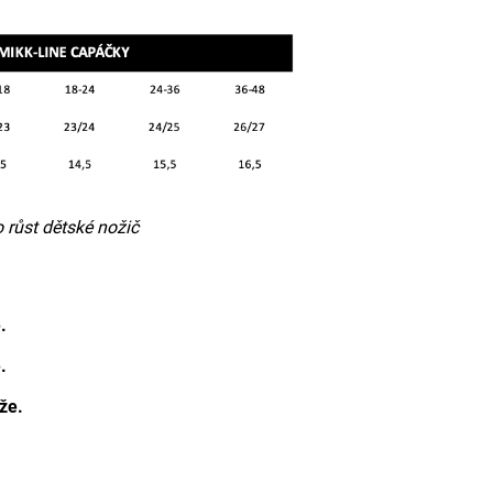
 růst dětské nožič
.
.
že.