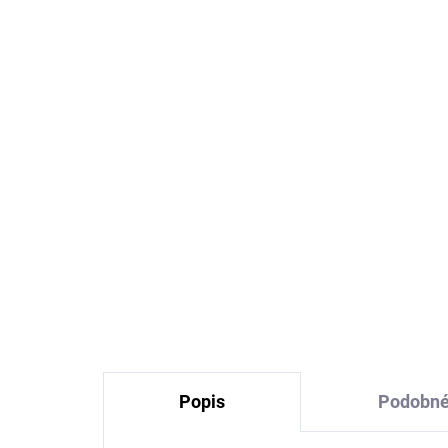
Merino punčocháče šedé
Me
TRILLE SAFA
tm
SA
454 Kč
Popis
Podobné