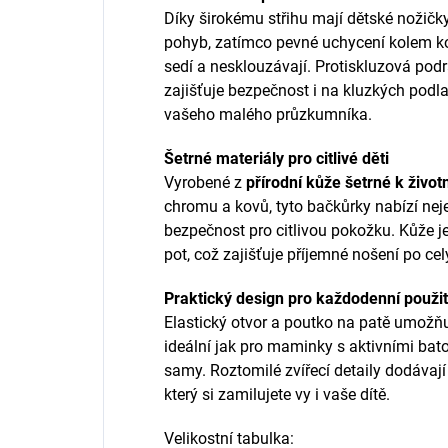
Díky širokému střihu mají dětské nožičky
pohyb, zatímco pevné uchycení kolem kot
sedí a nesklouzávají. Protiskluzová pod
zajišťuje bezpečnost i na kluzkých podl
vašeho malého průzkumníka.
Šetrné materiály pro citlivé děti
Vyrobené z
přírodní kůže šetrné k život
chromu a kovů, tyto bačkůrky nabízí nej
bezpečnost pro citlivou pokožku. Kůže j
pot, což zajišťuje příjemné nošení po cel
Praktický design pro každodenní použit
Elastický otvor a poutko na patě umožň
ideální jak pro maminky s aktivními batol
samy. Roztomilé zvířecí detaily dodáva
který si zamilujete vy i vaše dítě.
Velikostní tabulka: