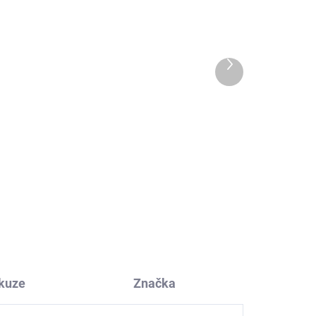
Další
produkt
Protiskluzové merino
punčocháče s balónem
růžové SAFA
666 Kč
kuze
Značka