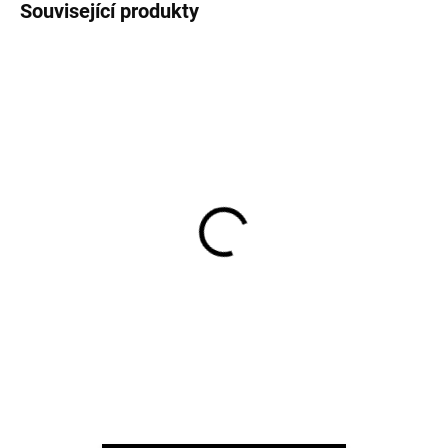
Související produkty
Merino punčocháče šedé
Merino punčocháče
TRILLE SAFA
tmavě modré TRILLE
SAFA
454 Kč
433 Kč