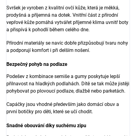
Svršek je vyroben z kvalitní ovčí kůže, která je měkká,
prodyšná a příjemná na dotek. Vnitřní část z přírodní
vepřové kůže pomáhá vytvářet příjemné klima uvnitř boty
a přispívá k pohodlí během celého dne.
Přírodní materiály se navíc dobře přizpůsobují tvaru nohy
a podporují komfort i při delším nošení.
Bezpečný pohyb na podlaze
Podešev z kombinace semiše a gumy poskytuje lepší
přilnavost na hladkých podlahách. Dítě se tak může jistěji
pohybovat po plovoucí podlaze, dlažbě nebo parketách.
Capáčky jsou vhodné především jako domácí obuv a
první botičky pro děti, které se učí chodit.
Snadné obouvání díky suchému zipu