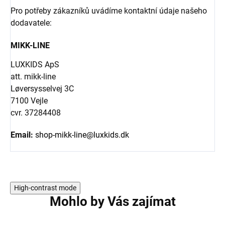
Pro potřeby zákazníků uvádíme kontaktní údaje našeho
dodavatele:
MIKK-LINE
LUXKIDS ApS
att. mikk-line
Løversysselvej 3C
7100 Vejle
cvr. 37284408
Email:
shop-mikk-line@luxkids.dk
High-contrast mode
Mohlo by Vás zajímat