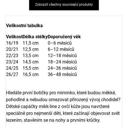
Zobrazit všechny související produkty
Velikostní tabulka
Velikost
Délka stélky
Doporučený věk
16/19
11,5 cm
0–6 měsíců
20/21
12,5 cm
6–12 měsíců
22/23
13,5 cm
12–18 měsíců
23/24
14,5 cm
18–24 měsíců
24/25
15,5 cm
24–36 měsíců
26/27
16,5 cm
36–48 měsíců
Hledáte první botičky pro miminko, které budou měkké,
pohodlné a nebudou omezovat přirozený vývoj chodidel?
Dětské capáčky mikk-line z ovčí kůže jsou navržené
speciálně pro nejmenší děti, které začínají objevovat svět
lezením, stavěním se na nohy a prvními krůčky.