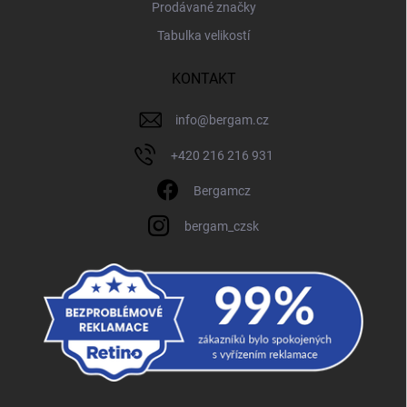
Prodávané značky
Tabulka velikostí
KONTAKT
info
@
bergam.cz
+420 216 216 931
Bergamcz
bergam_czsk