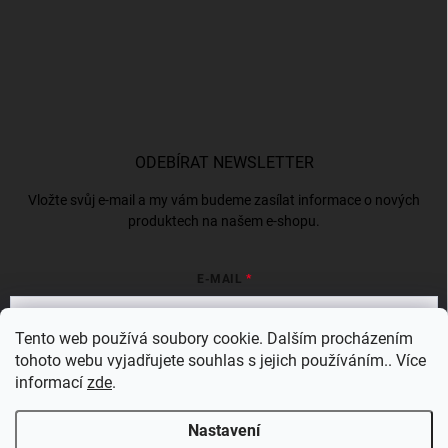
ODEBÍRAT NEWSLETTER
Vložte svůj e-mail a my vám budeme zasílat informace o nových
produktech na našem e-shopu.
E-MAIL
Tento web používá soubory cookie. Dalším procházením
tohoto webu vyjadřujete souhlas s jejich používáním.. Více
Vložením e-mailu souhlasíte s
podmínkami ochrany osobních údajů
informací
zde
.
Přihlásit se
Nastavení