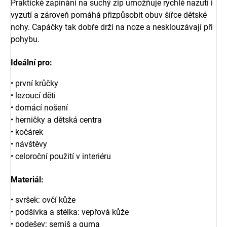
Praktické zapínání na suchý zip umožňuje rychlé nazutí i
vyzutí a zároveň pomáhá přizpůsobit obuv šířce dětské
nohy. Capáčky tak dobře drží na noze a nesklouzávají při
pohybu.
Ideální pro:
• první krůčky
• lezoucí děti
• domácí nošení
• herničky a dětská centra
• kočárek
• návštěvy
• celoroční použití v interiéru
Materiál
:
• svršek: ovčí kůže
• podšívka a stélka: vepřová kůže
• podešev: semiš a guma