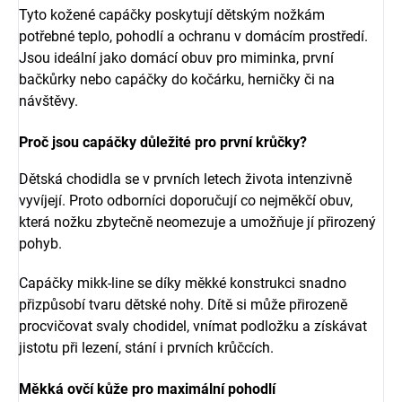
Tyto kožené capáčky poskytují dětským nožkám
potřebné teplo, pohodlí a ochranu v domácím prostředí.
Jsou ideální jako domácí obuv pro miminka, první
bačkůrky nebo capáčky do kočárku, herničky či na
návštěvy.
Proč jsou capáčky důležité pro první krůčky?
Dětská chodidla se v prvních letech života intenzivně
vyvíjejí. Proto odborníci doporučují co nejměkčí obuv,
která nožku zbytečně neomezuje a umožňuje jí přirozený
pohyb.
Capáčky mikk-line se díky měkké konstrukci snadno
přizpůsobí tvaru dětské nohy. Dítě si může přirozeně
procvičovat svaly chodidel, vnímat podložku a získávat
jistotu při lezení, stání i prvních krůčcích.
Měkká ovčí kůže pro maximální pohodlí