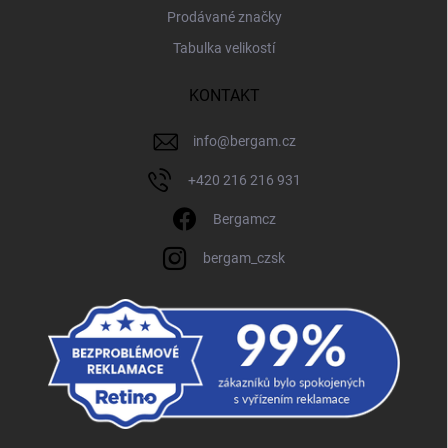
Prodávané značky
Tabulka velikostí
KONTAKT
info
@
bergam.cz
+420 216 216 931
Bergamcz
bergam_czsk