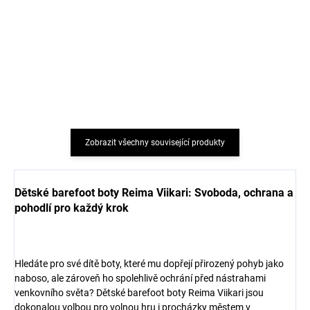
Dětské ponožky z
5 párů ponožek pro děti
bambusové viskózy 3
z bavlny Dark Navy
páry duha růžová
Minymo
Sterntaler
321 Kč
348 Kč
Zobrazit všechny související produkty
Dětské barefoot boty Reima Viikari: Svoboda, ochrana a
pohodlí pro každý krok
Hledáte pro své dítě boty, které mu dopřejí přirozený pohyb jako
naboso, ale zároveň ho spolehlivě ochrání před nástrahami
venkovního světa? Dětské barefoot boty Reima Viikari jsou
dokonalou volbou pro volnou hru i procházky městem v