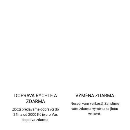
pokojové teplotě.
Tyto
dětské boty jsou i
deální pro děti s
průměrnou
šířkou nohy
a
průměrným i lehce vyšším nártem
.
Široká špička zajistí dostatek místa i pro
dominantní
palec
.
DETAILNÍ INFORMACE
ZEPTAT SE
HLÍDAT
DOPRAVA RYCHLE A
VÝMĚNA ZDARMA
ZDARMA
Nesedí vám velikost? Zajistíme
vám zdarma výměnu za jinou
Zboží předáváme dopravci do
velikost.
24h a od 2000 Kč je pro Vás
doprava zdarma