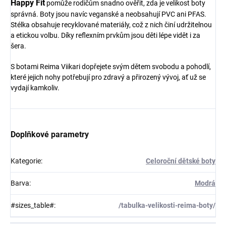
Happy Fit
pomůže rodičům snadno ověřit, zda je velikost boty
správná. Boty jsou navíc veganské a neobsahují PVC ani PFAS.
Stélka obsahuje recyklované materiály, což z nich činí udržitelnou
a etickou volbu. Díky reflexním prvkům jsou děti lépe vidět i za
šera.
S botami Reima Viikari dopřejete svým dětem svobodu a pohodlí,
které jejich nohy potřebují pro zdravý a přirozený vývoj, ať už se
vydají kamkoliv.
Doplňkové parametry
Kategorie
:
Celoroční dětské boty
Barva
:
Modrá
#sizes_table#
:
/tabulka-velikosti-reima-boty/