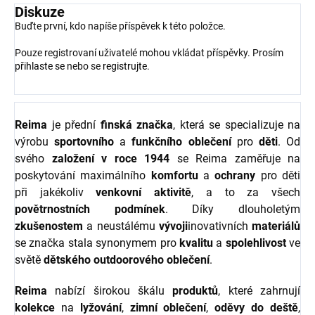
Diskuze
Buďte první, kdo napíše příspěvek k této položce.
Pouze registrovaní uživatelé mohou vkládat příspěvky. Prosím
přihlaste se
nebo se
registrujte
.
Reima
je přední
finská značka
, která se specializuje na
výrobu
sportovního
a
funkčního oblečení
pro
děti
. Od
svého
založení v roce 1944
se Reima zaměřuje na
poskytování maximálního
komfortu
a
ochrany
pro děti
při jakékoliv
venkovní aktivitě
, a to za všech
povětrnostních podmínek
. Díky dlouholetým
zkušenostem
a neustálému
vývoji
inovativních
materiálů
se značka stala synonymem pro
kvalitu
a
spolehlivost
ve
světě
dětského outdoorového oblečení
.
Reima
nabízí širokou škálu
produktů
, které zahrnují
kolekce
na
lyžování
,
zimní oblečení
,
oděvy do deště
,