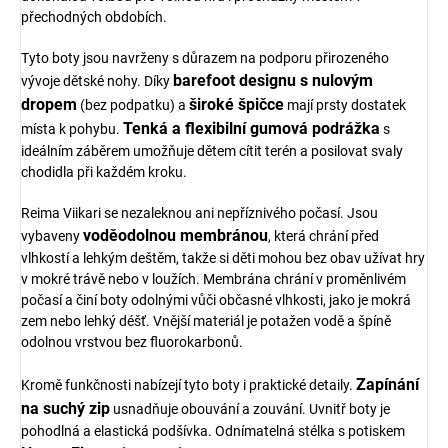
přechodných obdobích.
Tyto boty jsou navrženy s důrazem na podporu přirozeného
barefoot designu s nulovým
vývoje dětské nohy. Díky
dropem
široké špičce
(bez podpatku) a
mají prsty dostatek
Tenká a flexibilní gumová podrážka
místa k pohybu.
s
ideálním záběrem umožňuje dětem cítit terén a posilovat svaly
chodidla při každém kroku.
Reima Viikari se nezaleknou ani nepříznivého počasí. Jsou
voděodolnou membránou
vybaveny
, která chrání před
vlhkostí a lehkým deštěm, takže si děti mohou bez obav užívat hry
v mokré trávě nebo v loužích. Membrána chrání v proměnlivém
počasí a činí boty odolnými vůči občasné vlhkosti, jako je mokrá
zem nebo lehký déšť. Vnější materiál je potažen vodě a špíně
odolnou vrstvou bez fluorokarbonů.
Zapínání
Kromě funkčnosti nabízejí tyto boty i praktické detaily.
na suchý zip
usnadňuje obouvání a zouvání. Uvnitř boty je
pohodlná a elastická podšívka. Odnímatelná stélka s potiskem