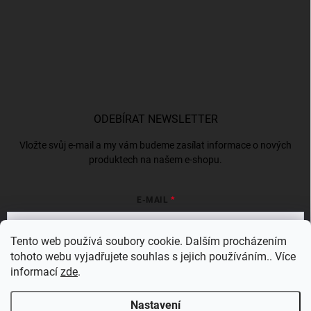
ODEBÍRAT NEWSLETTER
Vložte svůj e-mail a my vám budeme zasílat informace o nových
produktech na našem e-shopu.
E-MAIL
Tento web používá soubory cookie. Dalším procházením
tohoto webu vyjadřujete souhlas s jejich používáním.. Více
Vložením e-mailu souhlasíte s
podmínkami ochrany osobních údajů
informací
zde
.
Přihlásit se
Nastavení