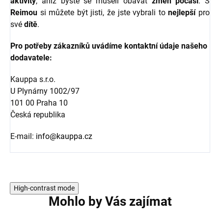
aktivity
, aniž byste se museli obávat
změn počasí
. S
Reimou
si můžete být jisti, že jste vybrali to
nejlepší
pro
své
dítě
.
Pro potřeby zákazníků uvádíme kontaktní údaje našeho
dodavatele:
Kauppa s.r.o.
U Plynárny 1002/97
101 00 Praha 10
Česká republika
E-mail:
info@kauppa.cz
High-contrast mode
Mohlo by Vás zajímat