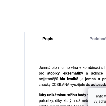
vlny a hedvábí Cosilana s
z m
přehrnutím červený pruh
Co
687 Kč
od
Popis
Podobné
Jemná bio merino vlna v kombinaci s h
pro
atopiky
,
ekzematiky
a jedince
nejjemnější
bio
kvalitě
je
jemná
a
p
značky COSILANA využijete do
autosed
Díky unikátnímu střihu body vydrží nejm
Tento 
patentky, díky kterým už nebude dítět
vyjadřu