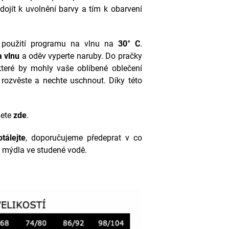
ojít k uvolnění barvy a tím k obarvení
 použití programu na vlnu na
30° C
.
a vlnu
a oděv vyperte naruby. Do pračky
 které by mohly vaše oblíbené oblečení
o rozvěste a nechte uschnout. Díky této
nete
zde
.
tálejte
, doporučujeme předeprat v co
 mýdla ve studené vodě.