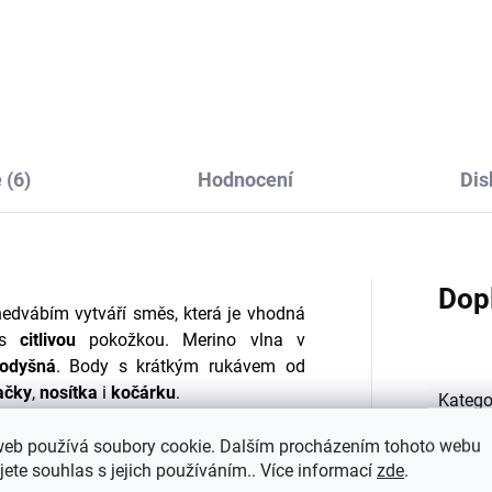
erino vlny a hedvábí
vlny a hedvábí Cosilan
silana
přehrnutím červené
639 Kč
695 Kč
od
od
 (6)
Hodnocení
Dis
Dop
edvábím vytváří směs, která je vhodná
 s
citlivou
pokožkou. Merino vlna v
rodyšná
. Body s krátkým rukávem od
ačky
,
nosítka
i
kočárku
.
Katego
éně dvě velikosti.
V rozkroku praktické
web používá soubory cookie. Dalším procházením tohoto webu
EAN
:
i nikdy táhnout na záda. Cvočky prosím
jete souhlas s jejich používáním.. Více informací
zde
.