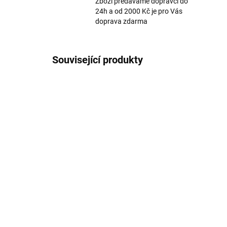
Zboží předáváme dopravci do
24h a od 2000 Kč je pro Vás
doprava zdarma
Související produkty
Rostoucí kalhoty z merino
Ros