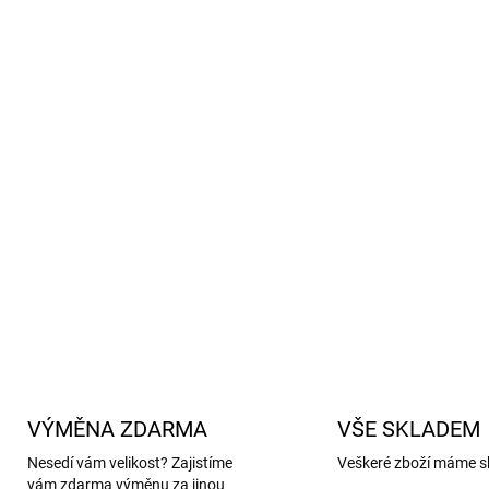
Merino vlna je schopn
udržet dítě suché i při 
Body je velmi dobře sn
Dětské merino body má
Merino vlna sama o so
regulovat tělesnou tepl
pocení, který je přirozen
S certifikací
GOTS
se značka
DETAILNÍ INFORMACE
VÝMĚNA ZDARMA
VŠE SKLADEM
Nesedí vám velikost? Zajistíme
Veškeré zboží máme s
vám zdarma výměnu za jinou