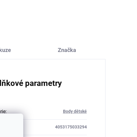
a s
melír z merino vlny,
bavlny a hedvábí
Cosilana
489 Kč
od
kuze
Značka
lňkové parametry
rie
:
Body dětské
4053175033294