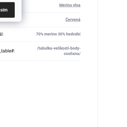
ál
:
Merino vlna
asím
Červená
ál
:
70% merino 30% hedvábí
/tabulka-velikosti-body-
_table#
:
cosilana/