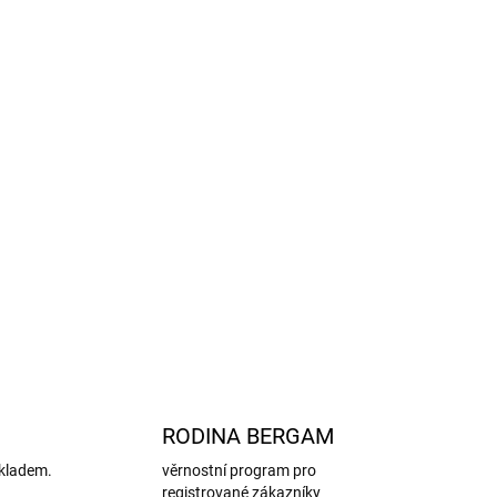
á
absorbovat a uvolňovat vlhkos
t, což pomáhá
pocení nebo při drobných nehodách.
ášeno
atopiky
a jedinci s
citlivou pokožkou.
přirozené antibakteriální vlastnost.
bě nepřímo zabraňuje pocení tím, že pomáhá
otu. Pozor, ale
nezabrání samotnému procesu
ou funkcí těla k regulaci teploty
.
 Cosilana zavazuje k
mulesing-free.
ZEPTAT SE
HLÍDAT
RODINA BERGAM
kladem.
věrnostní program pro
registrované zákazníky