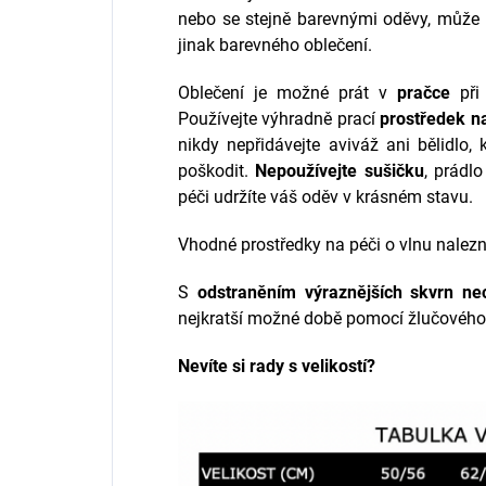
nebo se stejně barevnými oděvy, může d
jinak barevného oblečení.
Oblečení je možné prát v
pračce
při
Používejte výhradně prací
prostředek n
nikdy nepřidávejte aviváž ani bělidlo,
poškodit.
Nepoužívejte sušičku
, prádl
péči udržíte váš oděv v krásném stavu.
Vhodné prostředky na péči o vlnu nalez
S
odstraněním výraznějších skvrn neo
nejkratší možné době pomocí žlučového
Nevíte si rady s velikostí?