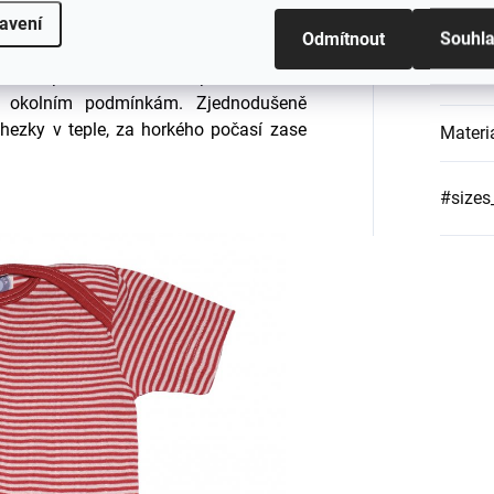
Při nešetrném zacházení může dojít k
Materi
avení
Odmítnout
Souhl
ost a přirozeně tlumí zápach. Merino
Barva
:
ak okolním podmínkám. Zjednodušeně
 hezky v teple, za horkého počasí zase
Materi
#sizes