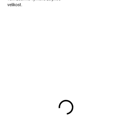
velikost.
toucí kalhoty červené
Rostoucí kalhoty z mer