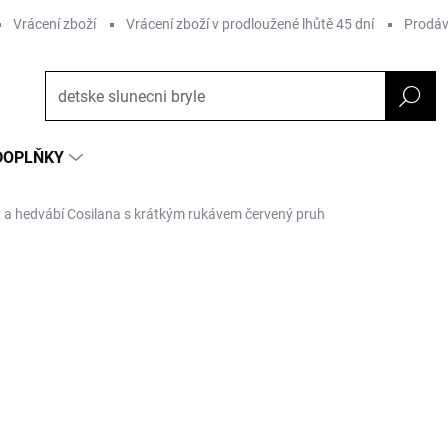
Vrácení zboží
Vrácení zboží v prodloužené lhůtě 45 dní
Prodáv
DOPLŇKY
y a hedvábí Cosilana s krátkým rukávem červený pruh
NAČKA:
COSILANA
od
679 Kč
Měrná
ZVOLTE VARIANTU
cena:
Barva