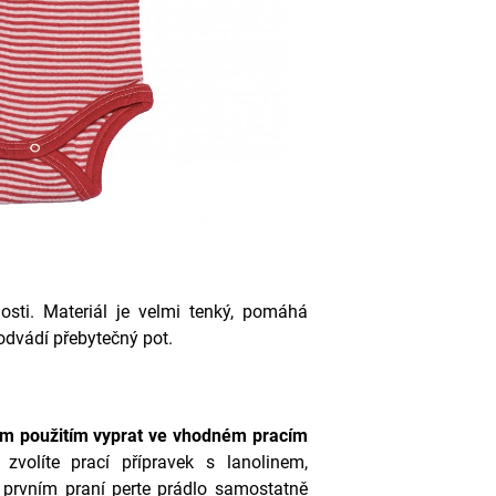
sti. Materiál je velmi tenký, pomáhá
 odvádí přebytečný pot.
ím použitím vyprat ve vhodném pracím
volíte prací přípravek s l
anolinem,
 prvním praní perte prádlo samostatně