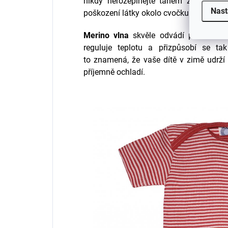
nikdy nerozepínejte tahem za látku. 
Nast
poškození látky okolo cvočku.
Merino vlna
skvěle odvádí pot a vlhk
reguluje teplotu a přizpůsobí se t
to znamená, že vaše dítě v zimě udrží
příjemně ochladí.