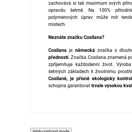
zachovává si tak maximum svých přírod
opravdu šetrně. Na 100% přírodn
polymerových úprav může mít tend
místech.
Neznáte značku Cosilana?
Cosilana
je
německá
značka s dlouho
předností
. Značka Cosilana znamená p
zpříjemňuje každodenní život. Výrob
šetrných základech k životnímu prostř
Cosilaně, je přísně ekologicky kontro
schopna garantovat
trvale
vysokou
kval
High-contrast mode