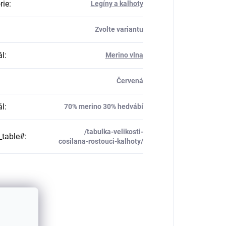
rie
:
Legíny a kalhoty
Zvolte variantu
ál
:
Merino vlna
Červená
ál
:
70% merino 30% hedvábí
/tabulka-velikosti-
_table#
:
cosilana-rostouci-kalhoty/