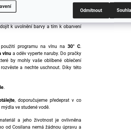
ím použitím vyprat ve vhodném pracím
avení
Odmítnout
Souhl
volíte prací přípravek s l
anolinem,
 prvním praní perte prádlo samostatně
ojít k uvolnění barvy a tím k obarvení
 použití programu na vlnu na
30° C
.
a vlnu
a oděv vyperte naruby. Do pračky
 které by mohly vaše oblíbené oblečení
o rozvěste a nechte uschnout. Díky této
de
.
tálejte
, doporučujeme předeprat v co
 mýdla ve studené vodě.
materiál a jeho životnost je ovlivněna
no od Cosilana nemá žádnou úpravu a