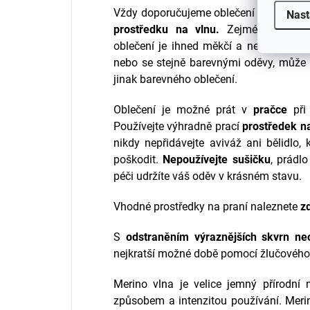
Vždy doporučujeme oblečení
před prvn
Nast
prostředku na vlnu.
Zejména pokud z
oblečení je ihned měkčí a nekouše.
Při
nebo se stejně barevnými oděvy, může d
jinak barevného oblečení.
Oblečení je možné prát v
pračce
při
Používejte výhradně prací
prostředek n
nikdy nepřidávejte aviváž ani bělidlo,
poškodit.
Nepoužívejte sušičku
, prádl
péči udržíte váš oděv v krásném stavu.
Vhodné prostředky na praní naleznete
z
S
odstraněním výraznějších skvrn neo
nejkratší možné době pomocí žlučového
Merino vlna je velice jemný přírodní 
způsobem a intenzitou používání.
Meri