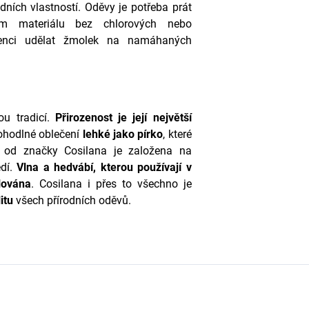
ních vlastností. Oděvy je potřeba prát
ím materiálu bez chlorových nebo
enci udělat žmolek na namáhaných
u tradicí.
Přirozenost je její největší
ohodlné oblečení
lehké
jako
pírko
, které
a od značky Cosilana je založena na
edí.
Vlna a hedvábí, kterou používají v
lována
. Cosilana i přes to všechno je
itu
všech přírodních oděvů.