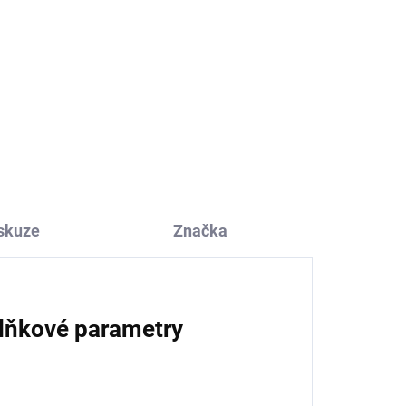
Capáčky z merino vlny
modré COSILANA
326 Kč
od
skuze
Značka
lňkové parametry