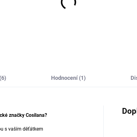
tské body z merino
Capáčky z merino vlny
y a hedvábí Cosilana s
červené COSILANA
átkým rukávem
326 Kč
od
rvený pruh
679 Kč
od
(6)
Hodnocení (1)
Di
Dop
ecké značky Cosilana?
tou s vaším děťátkem