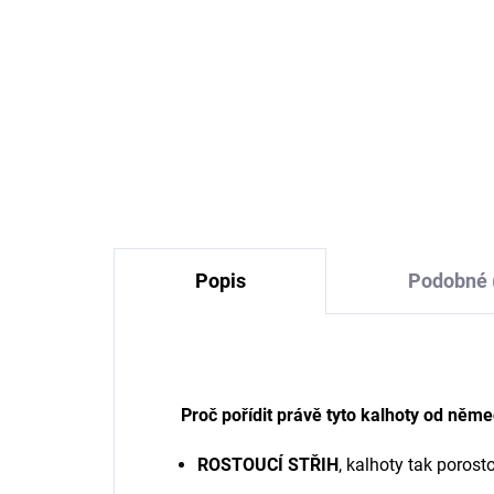
Dětské body z merino
Dě
vlny a hedvábí Cosilana s
vln
dlouhým rukávem modré
kr
če
760 Kč
od
Popis
Podobné 
Proč pořídit právě tyto kalhoty od něm
ROSTOUCÍ STŘIH
, kalhoty tak poros