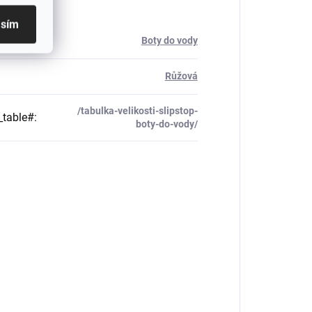
asím
rie
:
Boty do vody
Růžová
/tabulka-velikosti-slipstop-
_table#
:
boty-do-vody/