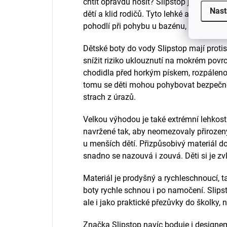
chtít opravdu nosit? Slipstop je značka 
Nast
dětí a klid rodičů. Tyto lehké a flexibil
pohodlí při pohybu u bazénu, na pláži, u 
Dětské boty do vody Slipstop mají prot
snížit riziko uklouznutí na mokrém povrc
chodidla před horkým pískem, rozpáleno
tomu se děti mohou pohybovat bezpečně
strach z úrazů.
Velkou výhodou je také extrémní lehkost
navržené tak, aby neomezovaly přirozen
u menších dětí. Přizpůsobivý materiál do
snadno se nazouvá i zouvá. Děti si je 
Materiál je prodyšný a rychleschnoucí, t
boty rychle schnou i po namočení. Slipst
ale i jako praktické přezůvky do školky,
Značka Slipstop navíc boduje i designem