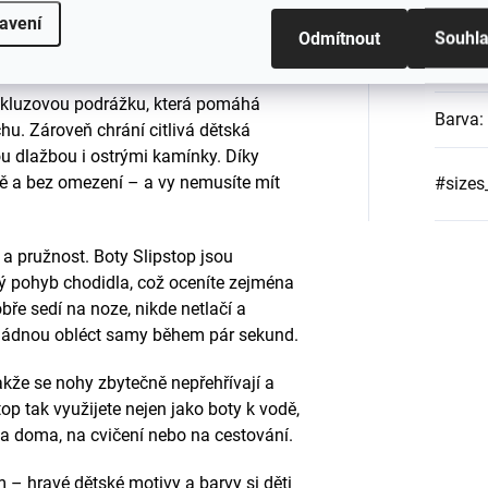
navržená přesně pro potřeby aktivních
avení
ní boty do vody poskytují maximální
Odmítnout
Souhl
moře i na koupališti.
Katego
iskluzovou podrážku, která pomáhá
Barva
:
hu. Zároveň chrání citlivá dětská
u dlažbou i ostrými kamínky. Díky
 a bez omezení – a vy nemusíte mít
#sizes
 a pružnost. Boty Slipstop jsou
ý pohyb chodidla, což oceníte zejména
bře sedí na noze, nikde netlačí a
zvládnou obléct samy během pár sekund.
akže se nohy zbytečně nepřehřívají a
op tak využijete nejen jako boty k vodě,
 na doma, na cvičení nebo na cestování.
 – hravé dětské motivy a barvy si děti