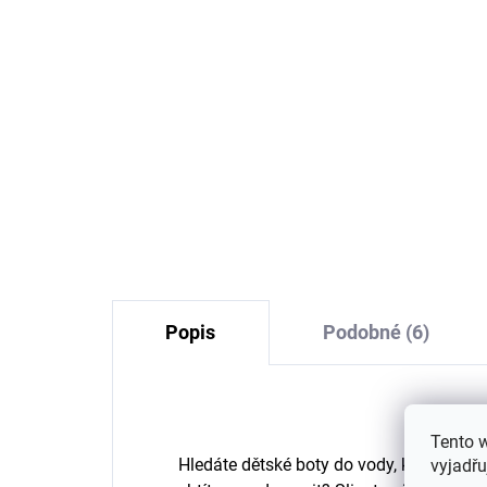
Dětský UV klobouk proti
Dět
slunci Blue Geggamoja
le
653 Kč
Popis
Podobné (6)
Tento 
Hledáte dětské boty do vody, které ochrá
vyjadřu