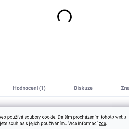
ské sluneční brýle 2-6
Dětské UV tričko s
t Geggamoja - béžové
krátkým rukávem tma
modré Sterntaler
437 Kč
551 Kč
Hodnocení (1)
Diskuze
Zn
web používá soubory cookie. Dalším procházením tohoto webu
Dop
ní nožky, nekloužou a děti je budou
jete souhlas s jejich používáním.. Více informací
zde
.