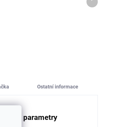
produkt
Dětské UV tričko s
vě
krátkým rukávem modré
Sterntaler
562 Kč
ačka
Ostatní informace
lňkové parametry